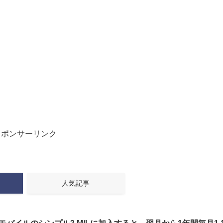
100分の1の価
報告
画面の縁取りが
ワイの株式口座
ドコモ・バイク
テム移行
専門家「日本車
スポンサーリンク
人気記事