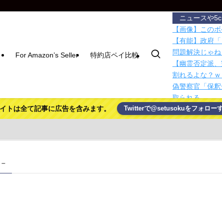
ニュースや5
【画像】このボ
【有能】政府「
問題解決じゃね
For Amazon’s Seller
特約店ペイ比較
【幽霊否定派、
割れるよな？ｗ
偽警察官「保釈
取られる
イトは全て記事に広告を含みます。
Twitterで@setusokuをフォロー
パヨク「アジア
ー！」
積水ハウス「地
滅茶苦茶やろな
人類が太陽系を
 –
とは？
マグネットでス
【東京】睡眠時
で治療中断―危
ハムスターの日