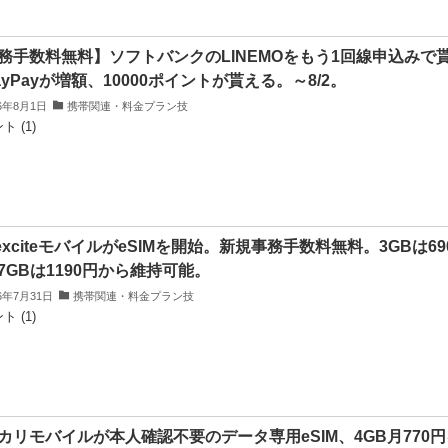
務手数料無料】ソフトバンクのLINEMOをもう1回線申込みで
ayPayが増額、10000ポイントが貰える。～8/2。
26年8月1日
携帯関連・料金プラン技
ト (1)
.exciteモバイルがeSIMを開始。新規事務手数料無料。3GBは69
7GBは1190円から維持可能。
26年7月31日
携帯関連・料金プラン技
ト (1)
カリモバイルが本人確認不要のデータ専用eSIM、4GB月770円