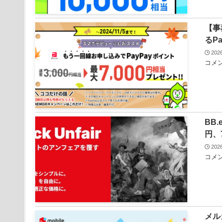
【事
るP
20
コメン
BB
円、
20
コメン
メル