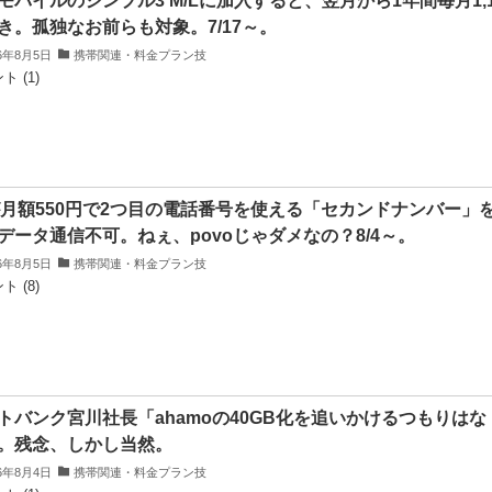
モバイルのシンプル3 M/Lに加入すると、翌月から1年間毎月1,1
き。孤独なお前らも対象。7/17～。
26年8月5日
携帯関連・料金プラン技
ト (1)
が月額550円で2つ目の電話番号を使える「セカンドナンバー」
データ通信不可。ねぇ、povoじゃダメなの？8/4～。
26年8月5日
携帯関連・料金プラン技
ト (8)
トバンク宮川社長「ahamoの40GB化を追いかけるつもりはな
。残念、しかし当然。
26年8月4日
携帯関連・料金プラン技