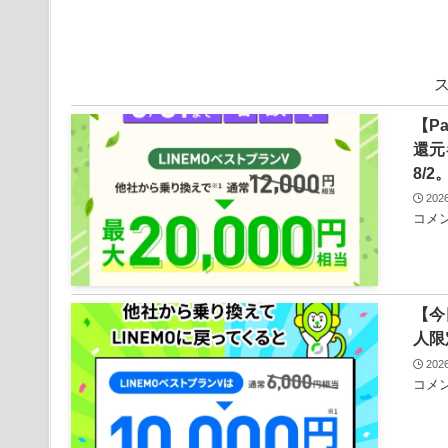
【P
還元
8/2
20
コメン
【今
人限
20
コメント