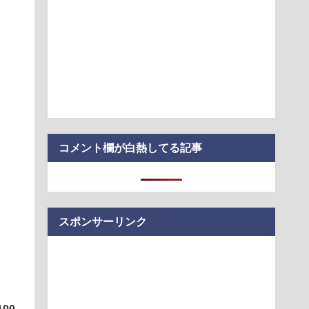
格のオープンモデルでGPT-5.6 Solの検索性能を凌駕したという
ゼロミリ。真のベゼルレス・スマホが誕生
 爆損で逝く
シェアの障害、あす7日復旧へ--背景に「NOLL」刷新へのシス
はダサい、見てて恥ずかしい」
コメント欄が白熱してる記事
スポンサーリンク