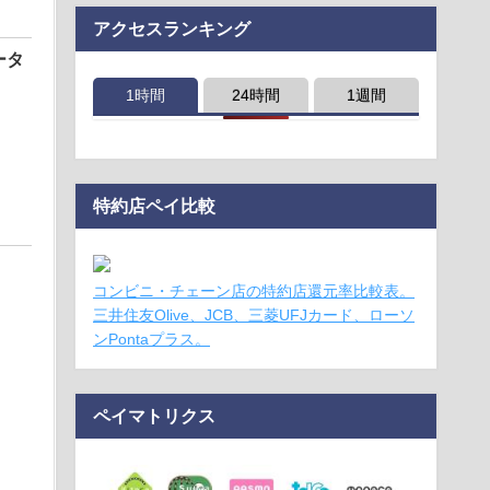
アクセスランキング
ータ
1時間
24時間
1週間
特約店ペイ比較
コンビニ・チェーン店の特約店還元率比較表。
三井住友Olive、JCB、三菱UFJカード、ローソ
ンPontaプラス。
ペイマトリクス