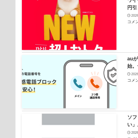
ワイ
円引
20
コメン
au
始。
20
コメン
ソフ
い」
20