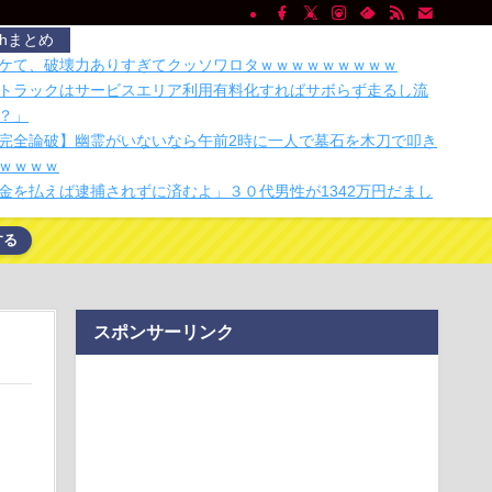
chまとめ
ケて、破壊力ありすぎてクッソワロタｗｗｗｗｗｗｗｗｗ
トラックはサービスエリア利用有料化すればサボらず走るし流
？」
完全論破】幽霊がいないなら午前2時に一人で墓石を木刀で叩き
ｗｗｗｗ
金を払えば逮捕されずに済むよ」３０代男性が1342万円だまし
する
人民、中国人民と連帯して戦おー！悪政高市を打倒するぞ
面師に55億円騙し取られた…」ワイ「はえーかわいそう…会社
ぁ」
スポンサーリンク
決して離れることができない「何もない空間」という最大の壁
マホがピタっ！ 充電しながら冷却できるスマホ充電器
無呼吸症候群診断後に死亡事故＝運転の無職男（３４）、独断
険運転致死罪適用…