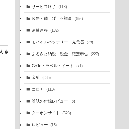
サービス終了
(118)
改悪・値上げ・不祥事
(654)
逮捕速報
(132)
モバイルバッテリー・充電器
(78)
貰える
ふるさと納税・税金・確定申告
(227)
GoToトラベル・イート
(71)
金融
(935)
コロナ
(110)
雑誌の付録レビュー
(8)
クーポンサイト
(523)
レビュー
(15)