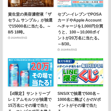
資生堂の美容濃密液「ザ
セブン‐イレブンでPOSA
セラム サンプル」が抽選
カードやApple Account
で15000名に当たる。～
へチャージを1,000円分買
8/5 18時。
うと、100～10,000ポイ
ントが20万名に当たる。
2026年8月5日
～8/30。
2026年8月5日
【d限定】サントリープ
SNS/Xで抽選で500名～
レミアムモルツが抽選で
1000名に幾ばくかのVポ
15万名にその場で当た
イントがその場で当た