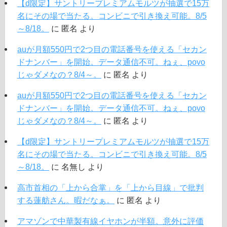
【d限定】サントリープレミアムモルツが抽選で15万
名にその場で当たる。コンビニで引き換え可能。8/5
～8/18。
に
匿名
より
auが月額550円で2つ目の電話番号を使える「セカン
ドナンバー」を開始。データ通信不可。ねぇ、povo
じゃダメなの？8/4～。
に
匿名
より
auが月額550円で2つ目の電話番号を使える「セカン
ドナンバー」を開始。データ通信不可。ねぇ、povo
じゃダメなの？8/4～。
に
匿名
より
【d限定】サントリープレミアムモルツが抽選で15万
名にその場で当たる。コンビニで引き換え可能。8/5
～8/18。
に
名無し
より
高市首相の「上から合掌」を「上から目線」で批判
する蓮舫さん。暇だなぁ。
に
匿名
より
アマゾンで中華製有線イヤホンが半額。意外に評価