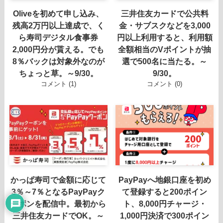
Oliveを初めて申し込み、
三井住友カードで公共料
残高2万円以上達成で、く
金・サブスクなどを3,000
ら寿司デジタル食事券
円以上利用すると、利用額
2,000円分が貰える。でも
全額相当のVポイントが抽
8％バックは対象外なのが
選で500名に当たる。～
ちょっと草。～9/30。
9/30。
コメント (1)
コメント (0)
かっぱ寿司で金額に応じて
PayPayへ地銀口座を初め
3％～7％となるPayPayク
て登録すると200ポイン
ーポンを配信中。最初から
ト、8,000円チャージ・
三井住友カードでOK。～
1,000円決済で300ポイン