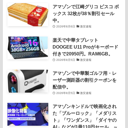
アマゾンで江崎グリコ ビスコ ボ
ックス 32枚が38％割引セール
中。
2026年8月6日
激安速報
楽天で中華タブレット
DOOGEE U11 Proがキーボード
付きで20950円。RAM6GB。
2026年8月5日
激安速報
アマゾンで中華製ゴルフ用・レ
ーザー測距器の割引クーポンを
配信中。
2026年8月5日
激安速報
アマゾンキンドルで映画化され
た「ブルーロック」「メダリス
ト」「ワンダンス」「ダイヤの
AI」などが1冊110円セール。～