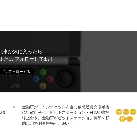
記事が気に入ったら
または フォローしてね！
金融庁がコインチェックを含む仮想通貨交換業者
0タ
に行政処分へ。ビットステーション・FHOが業務
停止命令。金融庁がビットステーション幹部を私
的流用で刑事告発へ。3/8～。