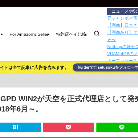
ニュースや5
元ジャンポケ斉
【画像】日本さ
【画像あり】タ
For Amazon’s Seller
特約店ペイ比較
ｗｗ
Nothingの
VRAM 4GB
オープンソース
イトは全て記事に広告を含みます。
Twitterで@setusokuをフォロー
ワイ将、往復4
新幹線ホームに
アメリカ「日本
人体実験や拷問
芝生を効率よく
のGPD WIN2が天空を正式代理店として発
【最新の予想】i
018年6月～。
SpaceXの
体調不良で休ん
ビになった
ボケて史上最強