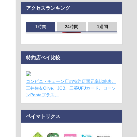
アクセスランキング
1時間
24時間
1週間
特約店ペイ比較
コンビニ・チェーン店の特約店還元率比較表。
三井住友Olive、JCB、三菱UFJカード、ローソ
ンPontaプラス。
ペイマトリクス