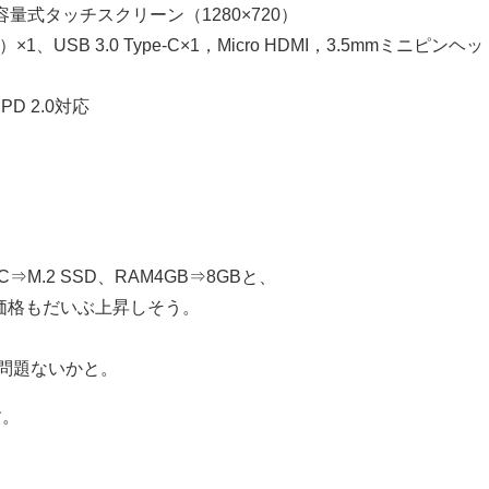
量式タッチスクリーン（1280×720）
1、USB 3.0 Type-C×1，Micro HDMI，3.5mmミニピンヘッ
PD 2.0対応
C⇒M.2 SSD、RAM4GB⇒8GBと、
価格もだいぶ上昇しそう。
、
問題ないかと。
す。