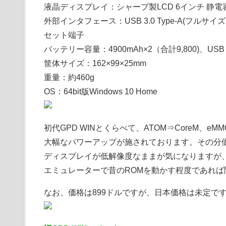
液晶ディスプレイ：シャープ製LCD 6インチ 静電容
外部インタフェース：USB 3.0 Type-A(フルサイズ）×
セット端子
バッテリー容量：4900mAh×2（合計9,800)、USB 
筐体サイズ：162×99×25mm
重量：約460g
OS：64bit版Windows 10 Home
初代GPD WINとくらべて、ATOM⇒CoreM、eMM
大幅なパワーアップが施されております。その分
ディスプレイが低解像度なままが気になりますが
エミュレーターで昔のROMを動かす程度であれば
なお、価格は899ドルですが、日本価格は未定で