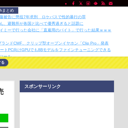
chまとめ
藤被告に懲役7年求刑 ロケバスで性的暴行の罪
ん、避難所が各国と比べて優秀過ぎると話題に
イミーで行った会社に「直雇用のバイト」で行った結果ｗｗｗ
妹分ブランドCMF、クリップ型オープンイヤホン「Clip Pro」発表
のノートPC向けGPUでも8Bモデルをファインチューニングできる
ツール…
する
万円払って山の絶景を堪能wwwww
「カップ氷」の自販機 新大阪駅27番線に登場 JR東海
の円安ヤバくね？アジア経済に影響出るし。」
にまつわる、ガチで怖い話を教えてくれ
スポンサーリンク
刈れる人とそうでない人の違いはどこにあるのか？
売
Phone発表イベントは9月9日が有力？
使用済みロケット、月面に衝突 宇宙ゴミは増える？増えない？
でパチンコ通ってたら、数十日単位の証拠写真撮られて会社ク
の作品 【画像】ボケて史上最強の作品、ついに決まるｗｗｗｗ