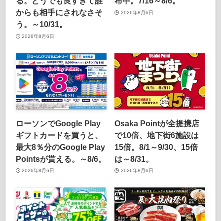
る。どうでも良すぎて誰
布中。7/16～8/6。
からも相手にされなさそ
2026年8月6日
う。～10/31。
2026年8月6日
ローソンでGoogle Play
Osaka Pointが全提携店
ギフトカードを買うと、
で10倍、地下街6施設は
最大8％分のGoogle Play
15倍。8/1～9/30、15倍
Pointsが貰える。～8/6。
は～8/31。
2026年8月6日
2026年8月6日