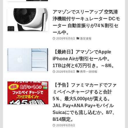
アマゾンでスリーアップ 空気清
浄機能付サーキュレーター DCモ
ーター 自動首振りが74％割引セ
ール中。
2026年8月6日
激安速報
【最終日】アマゾンでApple
iPhone Airが割引セール中。
1TBは何と6万円引き。～8/6。
2026年8月6日
携帯一括情報
【予告】ファミマカードでファ
ミペイへチャージすると合計
5％、最大5,000ptが貰える。
JAL Pay+ANA Pay+モバイル
Suicaにでも流し込むか。8/7、
8/14限定。
2026年8月6日