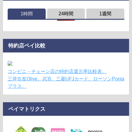
1時間
24時間
1週間
特約店ペイ比較
コンビニ・チェーン店の特約店還元率比較表。
三井住友Olive、JCB、三菱UFJカード、ローソンPonta
プラス。
ペイマトリクス