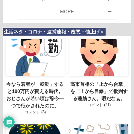
MORE
生活ネタ・コロナ・逮捕速報・改悪・値上げ＞
今なら若者が「転勤」する
高市首相の「上から合掌」
と100万円が貰える時代。
を「上から目線」で批判す
おじさんが若い頃は辞令一
る蓮舫さん。暇だなぁ。
コメント (21)
つで行かされたのに。
コメント (8)