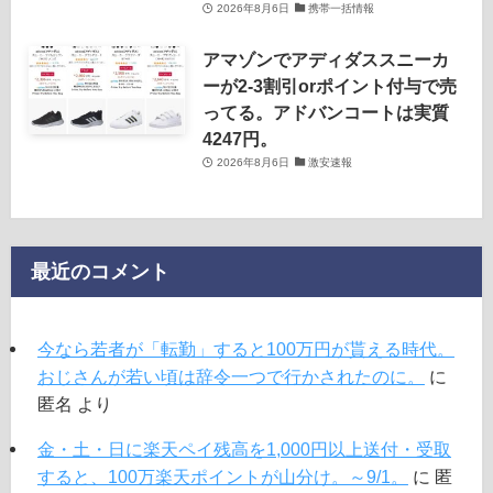
2026年8月6日
携帯一括情報
アマゾンでアディダススニーカ
ーが2-3割引orポイント付与で売
ってる。アドバンコートは実質
4247円。
2026年8月6日
激安速報
最近のコメント
今なら若者が「転勤」すると100万円が貰える時代。
おじさんが若い頃は辞令一つで行かされたのに。
に
匿名
より
金・土・日に楽天ペイ残高を1,000円以上送付・受取
すると、100万楽天ポイントが山分け。～9/1。
に
匿