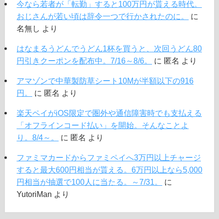
今なら若者が「転勤」すると100万円が貰える時代。
おじさんが若い頃は辞令一つで行かされたのに。
に
名無し
より
はなまるうどんでうどん1杯を買うと、次回うどん80
円引きクーポンを配布中。7/16～8/6。
に
匿名
より
アマゾンで中華製防草シート10Mが半額以下の916
円。
に
匿名
より
楽天ペイがiOS限定で圏外や通信障害時でも支払える
「オフラインコード払い」を開始。そんなことよ
り。8/4～。
に
匿名
より
ファミマカードからファミペイへ3万円以上チャージ
すると最大600円相当が貰える。6万円以上なら5,000
円相当が抽選で100人に当たる。～7/31。
に
YutoriMan
より