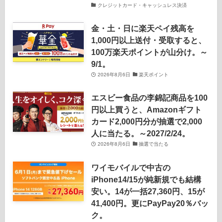
クレジットカード・キャッシュレス決済
金・土・日に楽天ペイ残高を
1,000円以上送付・受取すると、
100万楽天ポイントが山分け。～
9/1。
2026年8月6日
楽天ポイント
エスビー食品の李錦記商品を100
円以上買うと、Amazonギフト
カード2,000円分が抽選で2,000
人に当たる。～2027/2/24。
2026年8月6日
抽選で当たる
ワイモバイルで中古の
iPhone14/15が純新規でも結構
安い。14が一括27,360円、15が
41,400円。更にPayPay20％バッ
ク。