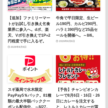
【追加】ファミリーマー
牛角で平日限定、生ビー
トがお試し引き換え乞食
ル190円、カルビ290円、
業界に参入へ。dポ、楽
ハラミ390円など25品セ
天、Vポ引き換えで1P=2
ールを開催へ。～8/6。
円程度で手に入るぞ。
2026年8月6日
2026年8月6日
スギ薬局で水木限定
【予告】チャンピオンカ
PayPay5％バック。81種
レーで8月6日・16日・26
類の最大半額バッククー
日にカレーを注文する
ポンも配信中。～8/27。
と、レトルトカレーが貰