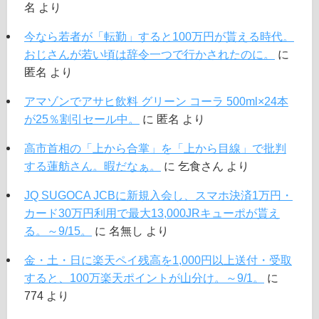
名
より
今なら若者が「転勤」すると100万円が貰える時代。
おじさんが若い頃は辞令一つで行かされたのに。
に
匿名
より
アマゾンでアサヒ飲料 グリーン コーラ 500ml×24本
が25％割引セール中。
に
匿名
より
高市首相の「上から合掌」を「上から目線」で批判
する蓮舫さん。暇だなぁ。
に
乞食さん
より
JQ SUGOCA JCBに新規入会し、スマホ決済1万円・
カード30万円利用で最大13,000JRキューポが貰え
る。～9/15。
に
名無し
より
金・土・日に楽天ペイ残高を1,000円以上送付・受取
すると、100万楽天ポイントが山分け。～9/1。
に
774
より