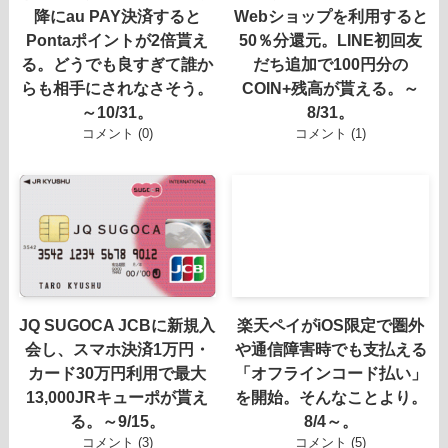
降にau PAY決済すると
Webショップを利用すると
Pontaポイントが2倍貰え
50％分還元。LINE初回友
る。どうでも良すぎて誰か
だち追加で100円分の
らも相手にされなさそう。
COIN+残高が貰える。～
～10/31。
8/31。
コメント (0)
コメント (1)
JQ SUGOCA JCBに新規入
楽天ペイがiOS限定で圏外
会し、スマホ決済1万円・
や通信障害時でも支払える
カード30万円利用で最大
「オフラインコード払い」
13,000JRキューポが貰え
を開始。そんなことより。
る。～9/15。
8/4～。
コメント (3)
コメント (5)