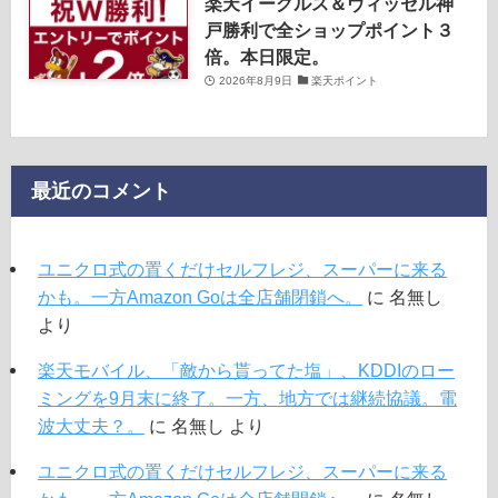
楽天イーグルス＆ヴィッセル神
戸勝利で全ショップポイント３
倍。本日限定。
2026年8月9日
楽天ポイント
最近のコメント
ユニクロ式の置くだけセルフレジ、スーパーに来る
かも。一方Amazon Goは全店舗閉鎖へ。
に
名無し
より
楽天モバイル、「敵から貰ってた塩」、KDDIのロー
ミングを9月末に終了。一方、地方では継続協議。電
波大丈夫？。
に
名無し
より
ユニクロ式の置くだけセルフレジ、スーパーに来る