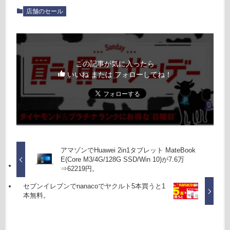
店舗のセール
この記事が気に入ったら
いいね または フォローしてね！
アマゾンでHuawei 2in1タブレット MateBook
E(Core M3/4G/128G SSD/Win 10)が7.6万
⇒62219円。
セブンイレブンでnanacoでヤクルト5本買うと1
本無料。