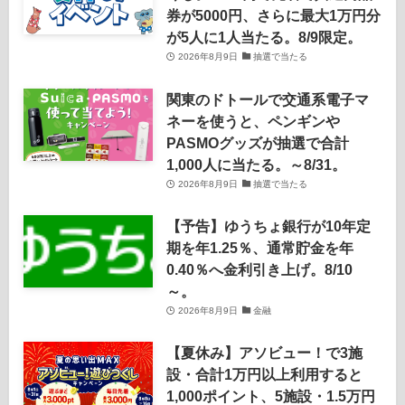
券が5000円、さらに最大1万円分
が5人に1人当たる。8/9限定。
2026年8月9日
抽選で当たる
関東のドトールで交通系電子マ
ネーを使うと、ペンギンや
PASMOグッズが抽選で合計
1,000人に当たる。～8/31。
2026年8月9日
抽選で当たる
【予告】ゆうちょ銀行が10年定
期を年1.25％、通常貯金を年
0.40％へ金利引き上げ。8/10
～。
2026年8月9日
金融
【夏休み】アソビュー！で3施
設・合計1万円以上利用すると
1,000ポイント、5施設・1.5万円