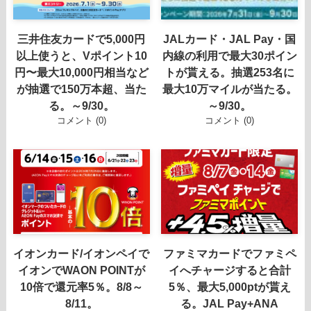
三井住友カードで5,000円
JALカード・JAL Pay・国
以上使うと、Vポイント10
内線の利用で最大30ポイン
円〜最大10,000円相当など
トが貰える。抽選253名に
が抽選で150万本超、当た
最大10万マイルが当たる。
る。～9/30。
～9/30。
コメント (0)
コメント (0)
イオンカード/イオンペイで
ファミマカードでファミペ
イオンでWAON POINTが
イへチャージすると合計
10倍で還元率5％。8/8～
5％、最大5,000ptが貰え
8/11。
る。JAL Pay+ANA