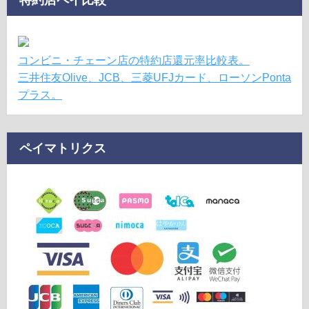
コンビニ・チェーン店の特約店還元率比較表。
三井住友Olive、JCB、三菱UFJカード、ローソンPonta
プラス。
ペイマトリクス