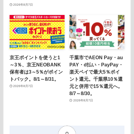
2026年8月7日
京王ポイントを使うと1
千葉市でAEON Pay・au
～3％、京王NEOBANK
PAY・d払い・PayPay・
保有者は3～5％がポイン
楽天ペイで最大5％ポイ
トバック。8/1～8/31。
ント還元。千葉県10％還
元と併用で15％還元へ。
2026年8月7日
8/7～8/30。
2026年8月7日