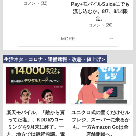
コメント (32)
Pay+モバイルSuicaにでも
流し込むか。8/7、8/14限
定。
コメント (26)
MORE
生活ネタ・コロナ・逮捕速報・改悪・値上げ＞
楽天モバイル、「敵から貰
ユニクロ式の置くだけセル
ってた塩」、KDDIのロー
フレジ、スーパーに来るか
ミングを9月末に終了。一
も。一方Amazon Goは全
方、地方では継続協議。電
店舗閉鎖へ。