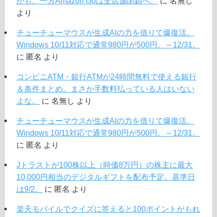
かも。一方Amazon Goは全店舗閉鎖へ。
に
名無し
より
チューチューマウスが生成AIの力を借りて爆復活。
Windows 10/11対応で通常980円が500円。～12/31。
に
匿名
より
コンビニATM・銀行ATMが24時間無料で使える銀行
＆条件まとめ。まさか手数料払っている人はいない
よな。
に
名無し
より
チューチューマウスが生成AIの力を借りて爆復活。
Windows 10/11対応で通常980円が500円。～12/31。
に
匿名
より
Jトラストが100株以上（時価8万円）の株主に最大
10,000円相当のデジタルギフトを配布予定。基準日
は9/2。
に
匿名
より
楽天モバイルでクイズに答えると100ポイントがもれ