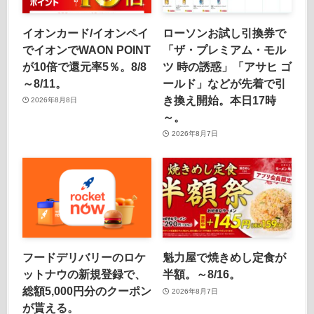
イオンカード/イオンペイ
ローソンお試し引換券で
でイオンでWAON POINT
「ザ・プレミアム・モル
が10倍で還元率5％。8/8
ツ 時の誘惑」「アサヒ ゴ
～8/11。
ールド」などが先着で引
き換え開始。本日17時
2026年8月8日
～。
2026年8月7日
フードデリバリーのロケ
魁力屋で焼きめし定食が
ットナウの新規登録で、
半額。～8/16。
総額5,000円分のクーポン
2026年8月7日
が貰える。