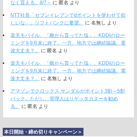
なく貰える。8/7～
に
匿名
より
NTT社長「セブンイレブンでdポイントを使わせて欲
しいな」。ソフトバンクに要望。
に
名無し
より
楽天モバイル、「敵から貰ってた塩」、KDDIのロー
ミングを9月末に終了。一方、地方では継続協議。電
波大丈夫？。
に
匿名
より
楽天モバイル、「敵から貰ってた塩」、KDDIのロー
ミングを9月末に終了。一方、地方では継続協議。電
波大丈夫？。
に
名無し
より
アマゾンでクロックス サンダルがポイント3割～5割
バック。ただし、管理人はリゲッタカヌーを勧め
る。
に
匿名
より
本日開始・締め切りキャンペーン＞