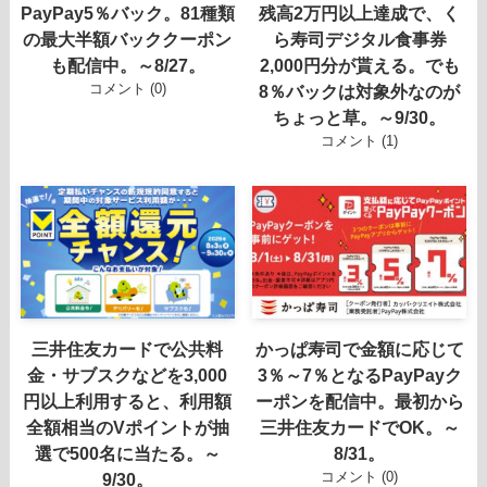
PayPay5％バック。81種類
残高2万円以上達成で、く
の最大半額バッククーポン
ら寿司デジタル食事券
も配信中。～8/27。
2,000円分が貰える。でも
コメント (0)
8％バックは対象外なのが
ちょっと草。～9/30。
コメント (1)
三井住友カードで公共料
かっぱ寿司で金額に応じて
金・サブスクなどを3,000
3％～7％となるPayPayク
円以上利用すると、利用額
ーポンを配信中。最初から
全額相当のVポイントが抽
三井住友カードでOK。～
選で500名に当たる。～
8/31。
コメント (0)
9/30。