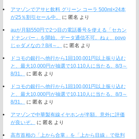
アマゾンでアサヒ飲料 グリーン コーラ 500ml×24本
が25％割引セール中。
に
匿名
より
auが月額550円で2つ目の電話番号を使える「セカン
ドナンバー」を開始。データ通信不可。ねぇ、povo
じゃダメなの？8/4～。
に
匿名
より
ドコモの銀行へ他行から1回100,001円以上振り込む
と、最大10,000円が抽選で10,110人に当たる。8/3～
8/31。
に
匿名
より
ドコモの銀行へ他行から1回100,001円以上振り込む
と、最大10,000円が抽選で10,110人に当たる。8/3～
8/31。
に
匿名
より
アマゾンで中華製有線イヤホンが半額。意外に評価
が良いぞ。
に
匿名
より
高市首相の「上から合掌」を「上から目線」で批判