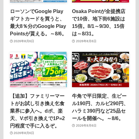
ローソンでGoogle Play
Osaka Pointが全提携店
ギフトカードを買うと、
で10倍、地下街6施設は
最大8％分のGoogle Play
15倍。8/1～9/30、15倍
Pointsが貰える。～8/6。
は～8/31。
2026年8月6日
2026年8月6日
【追加】ファミリーマー
牛角で平日限定、生ビー
トがお試し引き換え乞食
ル190円、カルビ290円、
業界に参入へ。dポ、楽
ハラミ390円など25品セ
天、Vポ引き換えで1P=2
ールを開催へ。～8/6。
円程度で手に入るぞ。
2026年8月6日
2026年8月6日