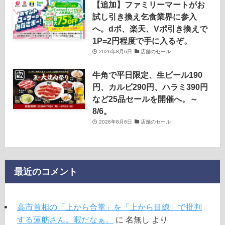
【追加】ファミリーマートがお
試し引き換え乞食業界に参入
へ。dポ、楽天、Vポ引き換えで
1P=2円程度で手に入るぞ。
2026年8月6日
店舗のセール
牛角で平日限定、生ビール190
円、カルビ290円、ハラミ390円
など25品セールを開催へ。～
8/6。
2026年8月6日
店舗のセール
最近のコメント
高市首相の「上から合掌」を「上から目線」で批判
する蓮舫さん。暇だなぁ。
に
名無し
より