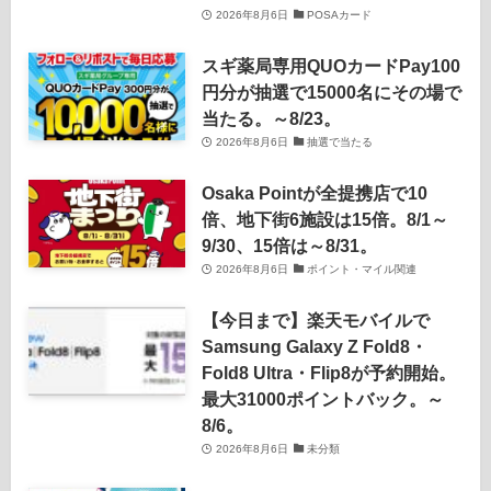
2026年8月6日
POSAカード
スギ薬局専用QUOカードPay100
円分が抽選で15000名にその場で
当たる。～8/23。
2026年8月6日
抽選で当たる
Osaka Pointが全提携店で10
倍、地下街6施設は15倍。8/1～
9/30、15倍は～8/31。
2026年8月6日
ポイント・マイル関連
【今日まで】楽天モバイルで
Samsung Galaxy Z Fold8・
Fold8 Ultra・Flip8が予約開始。
最大31000ポイントバック。～
8/6。
2026年8月6日
未分類