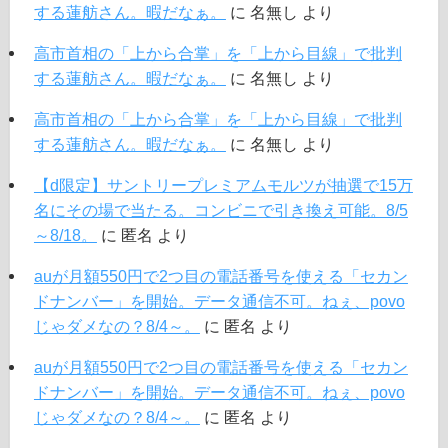
する蓮舫さん。暇だなぁ。
に
名無し
より
高市首相の「上から合掌」を「上から目線」で批判
する蓮舫さん。暇だなぁ。
に
名無し
より
高市首相の「上から合掌」を「上から目線」で批判
する蓮舫さん。暇だなぁ。
に
名無し
より
【d限定】サントリープレミアムモルツが抽選で15万
名にその場で当たる。コンビニで引き換え可能。8/5
～8/18。
に
匿名
より
auが月額550円で2つ目の電話番号を使える「セカン
ドナンバー」を開始。データ通信不可。ねぇ、povo
じゃダメなの？8/4～。
に
匿名
より
auが月額550円で2つ目の電話番号を使える「セカン
ドナンバー」を開始。データ通信不可。ねぇ、povo
じゃダメなの？8/4～。
に
匿名
より