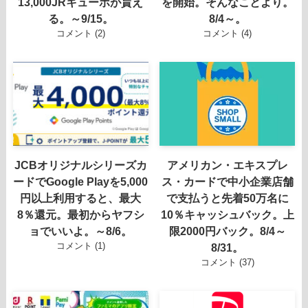
13,000JRキューポが貰え
を開始。そんなことより。
る。～9/15。
8/4～。
コメント (2)
コメント (4)
JCBオリジナルシリーズカ
アメリカン・エキスプレ
ードでGoogle Playを5,000
ス・カードで中小企業店舗
円以上利用すると、最大
で支払うと先着50万名に
8％還元。最初からヤフシ
10％キャッシュバック。上
ョでいいよ。～8/6。
限2000円バック。8/4～
コメント (1)
8/31。
コメント (37)