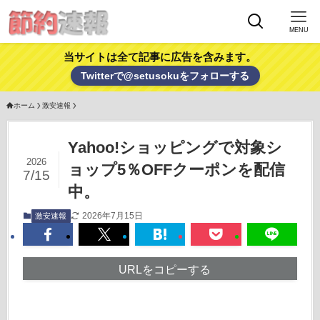
MENU
当サイトは全て記事に広告を含みます。
Twitterで@setusokuをフォローする
ホーム
激安速報
Yahoo!ショッピングで対象シ
2026
ョップ5％OFFクーポンを配信
7/15
中。
2026年7月15日
激安速報
URLをコピーする