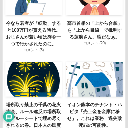
今なら若者が「転勤」する
高市首相の「上から合掌」
と100万円が貰える時代。
を「上から目線」で批判す
おじさんが若い頃は辞令一
る蓮舫さん。暇だなぁ。
コメント (20)
つで行かされたのに。
コメント (3)
場所取り禁止の千葉の花火
イオン熊本のテナント・ハ
大会、ルール違反の場所取
ビタ「売上金を金庫に移
りブルーシートで埋め尽く
せ」。これは業務上過失致
されるの巻。日本人の民度
死罪の可能性。