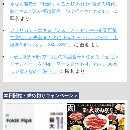
今なら若者が「転勤」すると100万円が貰える時代。
おじさんが若い頃は辞令一つで行かされたのに。
に
匿名
より
アメリカン・エキスプレス・カードで中小企業店舗
で支払うと先着50万名に10％キャッシュバック。上
限2000円バック。8/4～8/31。
に
匿名
より
auが月額550円で2つ目の電話番号を使える「セカン
ドナンバー」を開始。データ通信不可。ねぇ、povo
じゃダメなの？8/4～。
に
匿名
より
本日開始・締め切りキャンペーン＞