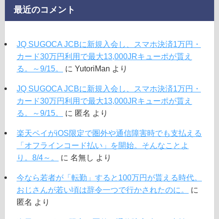
最近のコメント
JQ SUGOCA JCBに新規入会し、スマホ決済1万円・
カード30万円利用で最大13,000JRキューポが貰え
る。～9/15。
に
YutoriMan
より
JQ SUGOCA JCBに新規入会し、スマホ決済1万円・
カード30万円利用で最大13,000JRキューポが貰え
る。～9/15。
に
匿名
より
楽天ペイがiOS限定で圏外や通信障害時でも支払える
「オフラインコード払い」を開始。そんなことよ
り。8/4～。
に
名無し
より
今なら若者が「転勤」すると100万円が貰える時代。
おじさんが若い頃は辞令一つで行かされたのに。
に
匿名
より