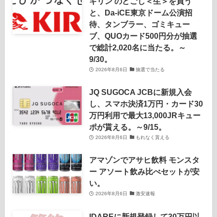
キリン のどごし＜生＞を買う
と、Da-iCE東京ドーム公演招
待、タンブラー、ゴミキュー
ブ、QUOカード500円分が抽選
で総計2,020名に当たる。～
9/30。
2026年8月6日
抽選で当たる
JQ SUGOCA JCBに新規入会
し、スマホ決済1万円・カード30
万円利用で最大13,000JRキュー
ポが貰える。～9/15。
2026年8月6日
もれなく貰える
アマゾンでアサヒ飲料 モンスタ
ー アソート飲み比べセットが安
い。
2026年8月6日
激安速報
IDAREに新規登録して30万円以