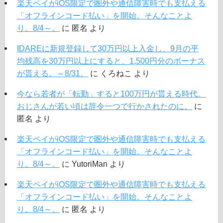
楽天ペイがiOS限定で圏外や通信障害時でも支払える
「オフラインコード払い」を開始。そんなことよ
り。8/4～。
に
匿名
より
IDAREに新規登録して30万円以上入金し、9月の平
均残高を30万円以上にすると、1,500円分のボーナス
が貰える。～8/31。
に
くろねこ
より
今なら若者が「転勤」すると100万円が貰える時代。
おじさんが若い頃は辞令一つで行かされたのに。
に
匿名
より
楽天ペイがiOS限定で圏外や通信障害時でも支払える
「オフラインコード払い」を開始。そんなことよ
り。8/4～。
に
YutoriMan
より
楽天ペイがiOS限定で圏外や通信障害時でも支払える
「オフラインコード払い」を開始。そんなことよ
り。8/4～。
に
匿名
より