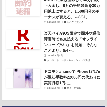
上入金し、9月の平均残高を30万
円以上にすると、1,500円分のボ
ーナスが貰える。～8/31。
2026年8月6日
もれなく貰える
楽天ペイがiOS限定で圏外や通信
障害時でも支払える「オフライ
ンコード払い」を開始。そんな
ことより。8/4～。
2026年8月6日
クレジットカード・キャッシュレス決済
ドコモとahamoでiPhone17/17e
が返却手数料22000円の代わりに
実質月額1円に。
2026年8月6日
携帯一括情報