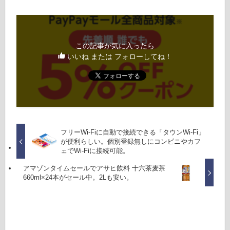
この記事が気に入ったら
いいね または フォローしてね！
フリーWi-Fiに自動で接続できる「タウンWi-Fi」
が便利らしい。個別登録無しにコンビニやカフ
ェでWi-Fiに接続可能。
アマゾンタイムセールでアサヒ飲料 十六茶麦茶
660ml×24本がセール中。2Lも安い。