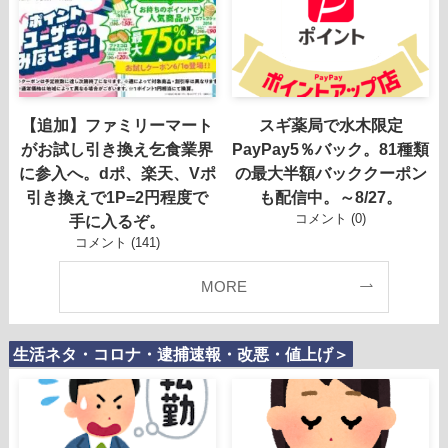
【追加】ファミリーマート
スギ薬局で水木限定
がお試し引き換え乞食業界
PayPay5％バック。81種類
に参入へ。dポ、楽天、Vポ
の最大半額バッククーポン
引き換えで1P=2円程度で
も配信中。～8/27。
コメント (0)
手に入るぞ。
コメント (141)
MORE
生活ネタ・コロナ・逮捕速報・改悪・値上げ＞