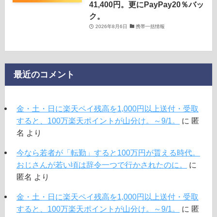
41,400円。更にPayPay20％バッ
ク。
2026年8月6日
携帯一括情報
最近のコメント
金・土・日に楽天ペイ残高を1,000円以上送付・受取
すると、100万楽天ポイントが山分け。～9/1。
に
匿
名
より
今なら若者が「転勤」すると100万円が貰える時代。
おじさんが若い頃は辞令一つで行かされたのに。
に
匿名
より
金・土・日に楽天ペイ残高を1,000円以上送付・受取
すると、100万楽天ポイントが山分け。～9/1。
に
匿