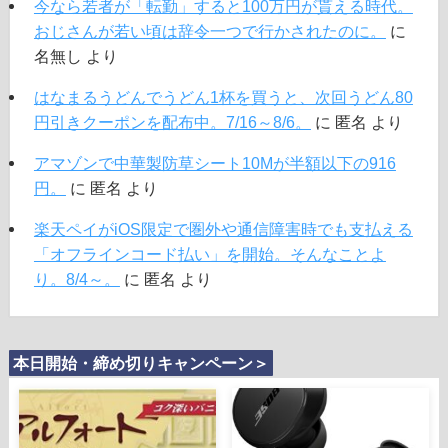
今なら若者が「転勤」すると100万円が貰える時代。
おじさんが若い頃は辞令一つで行かされたのに。
に
名無し
より
はなまるうどんでうどん1杯を買うと、次回うどん80
円引きクーポンを配布中。7/16～8/6。
に
匿名
より
アマゾンで中華製防草シート10Mが半額以下の916
円。
に
匿名
より
楽天ペイがiOS限定で圏外や通信障害時でも支払える
「オフラインコード払い」を開始。そんなことよ
り。8/4～。
に
匿名
より
本日開始・締め切りキャンペーン＞