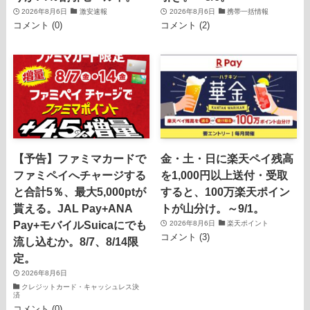
2026年8月6日
激安速報
2026年8月6日
携帯一括情報
コメント (0)
コメント (2)
【予告】ファミマカードで
金・土・日に楽天ペイ残高
ファミペイへチャージする
を1,000円以上送付・受取
と合計5％、最大5,000ptが
すると、100万楽天ポイン
貰える。JAL Pay+ANA
トが山分け。～9/1。
Pay+モバイルSuicaにでも
2026年8月6日
楽天ポイント
コメント (3)
流し込むか。8/7、8/14限
定。
2026年8月6日
クレジットカード・キャッシュレス決
済
コメント (0)