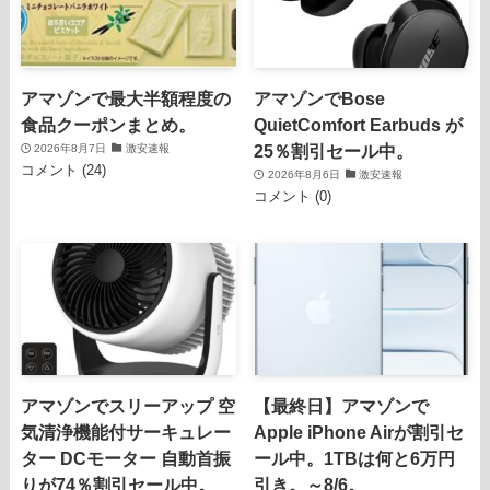
アマゾンで最大半額程度の
アマゾンでBose
食品クーポンまとめ。
QuietComfort Earbuds が
25％割引セール中。
2026年8月7日
激安速報
コメント (24)
2026年8月6日
激安速報
コメント (0)
アマゾンでスリーアップ 空
【最終日】アマゾンで
気清浄機能付サーキュレー
Apple iPhone Airが割引セ
ター DCモーター 自動首振
ール中。1TBは何と6万円
りが74％割引セール中。
引き。～8/6。