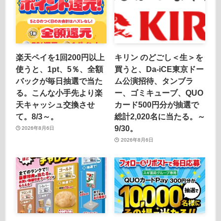
楽天ペイを1回200円以上
キリン のどごし＜生＞を
使うと、1pt、5％、全額
買うと、Da-iCE東京ドー
バックが毎日抽選で当た
ム公演招待、タンブラ
る。こんな小手先より楽
ー、ゴミキューブ、QUO
天キャッシュ交換させ
カード500円分が抽選で
て。8/3～。
総計2,020名に当たる。～
9/30。
2026年8月6日
2026年8月6日