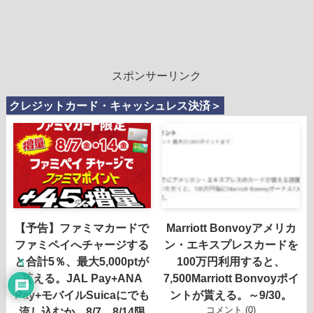
スポンサーリンク
クレジットカード・キャッシュレス決済＞
【予告】ファミマカードで
Marriott Bonvoyアメリカ
ファミペイへチャージする
ン・エキスプレスカードを
と合計5％、最大5,000ptが
100万円利用すると、
5
貰える。JAL Pay+ANA
7,500Marriott Bonvoyポイ
Pay+モバイルSuicaにでも
ントが貰える。～9/30。
コメント (0)
流し込むか。8/7、8/14限