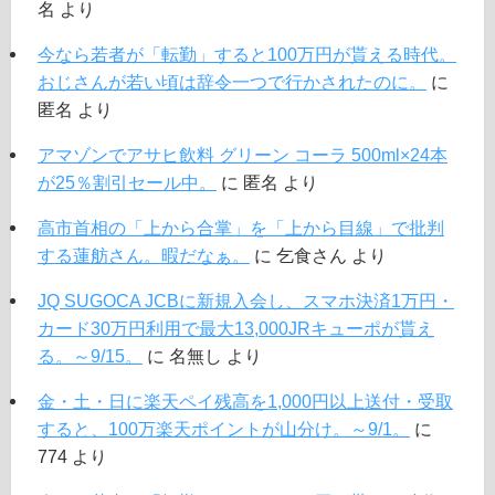
名
より
今なら若者が「転勤」すると100万円が貰える時代。
おじさんが若い頃は辞令一つで行かされたのに。
に
匿名
より
アマゾンでアサヒ飲料 グリーン コーラ 500ml×24本
が25％割引セール中。
に
匿名
より
高市首相の「上から合掌」を「上から目線」で批判
する蓮舫さん。暇だなぁ。
に
乞食さん
より
JQ SUGOCA JCBに新規入会し、スマホ決済1万円・
カード30万円利用で最大13,000JRキューポが貰え
る。～9/15。
に
名無し
より
金・土・日に楽天ペイ残高を1,000円以上送付・受取
すると、100万楽天ポイントが山分け。～9/1。
に
774
より