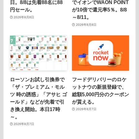
日。8/8は先着88名に88
でイオンでWAON POINT
円セール。
が10倍で還元率5％。8/8
～8/11。
2026年8月8日
2026年8月8日
ローソンお試し引換券で
フードデリバリーのロケ
「ザ・プレミアム・モル
ットナウの新規登録で、
ツ 時の誘惑」「アサヒ ゴ
総額5,000円分のクーポン
ールド」などが先着で引
が貰える。
き換え開始。本日17時
2026年8月7日
～。
2026年8月7日