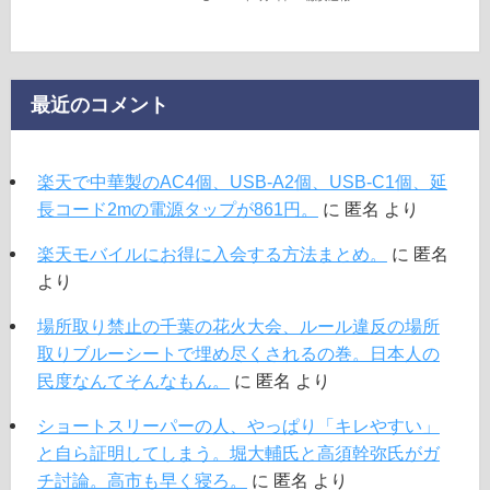
最近のコメント
楽天で中華製のAC4個、USB-A2個、USB-C1個、延
長コード2mの電源タップが861円。
に
匿名
より
楽天モバイルにお得に入会する方法まとめ。
に
匿名
より
場所取り禁止の千葉の花火大会、ルール違反の場所
取りブルーシートで埋め尽くされるの巻。日本人の
民度なんてそんなもん。
に
匿名
より
ショートスリーパーの人、やっぱり「キレやすい」
と自ら証明してしまう。堀大輔氏と高須幹弥氏がガ
チ討論。高市も早く寝ろ。
に
匿名
より