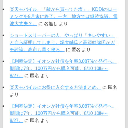
楽天モバイル、「敵から貰ってた塩」、KDDIのロー
ミングを9月末に終了。一方、地方では継続協議。電
波大丈夫？。
に
名無し
より
ショートスリーパーの人、やっぱり「キレやすい」
と自ら証明してしまう。堀大輔氏と高須幹弥氏がガ
チ討論。高市も早く寝ろ。
に
匿名
より
【利率決定】イオンが社債を年率3.087%で発行へ。
期間は7年。100万円から購入可能。8/10 10時～
8/27。
に
匿名
より
楽天モバイルにお得に入会する方法まとめ。
に
匿名
より
【利率決定】イオンが社債を年率3.087%で発行へ。
期間は7年。100万円から購入可能。8/10 10時～
8/27。
に
匿名
より