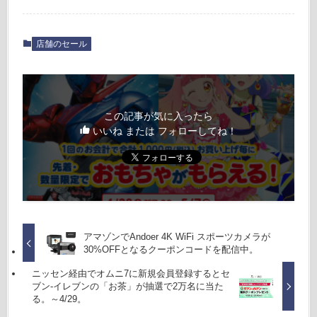
店舗のセール
この記事が気に入ったら
いいね または フォローしてね！
アマゾンでAndoer 4K WiFi スポーツカメラが
30%OFFとなるクーポンコードを配信中。
ニッセン経由でオムニ7に新規会員登録するとセ
ブン‐イレブンの「お茶」が抽選で2万名に当た
る。～4/29。