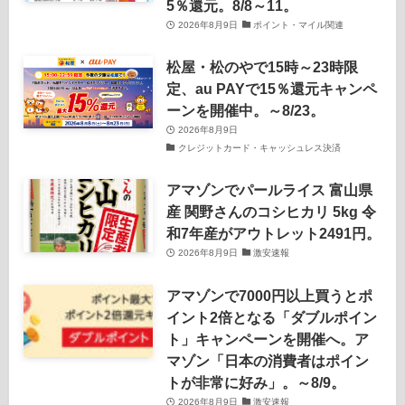
5％還元。8/8～11。
2026年8月9日
ポイント・マイル関連
松屋・松のやで15時～23時限
定、au PAYで15％還元キャンペ
ーンを開催中。～8/23。
2026年8月9日
クレジットカード・キャッシュレス決済
アマゾンでパールライス 富山県
産 関野さんのコシヒカリ 5kg 令
和7年産がアウトレット2491円。
2026年8月9日
激安速報
アマゾンで7000円以上買うとポ
イント2倍となる「ダブルポイン
ト」キャンペーンを開催へ。ア
マゾン「日本の消費者はポイン
トが非常に好み」。～8/9。
2026年8月9日
激安速報