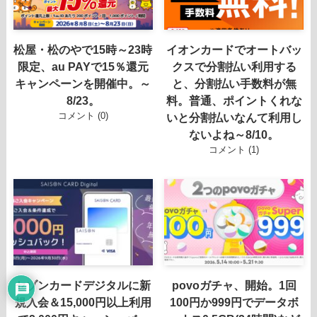
松屋・松のやで15時～23時
イオンカードでオートバッ
限定、au PAYで15％還元
クスで分割払い利用する
キャンペーンを開催中。～
と、分割払い手数料が無
8/23。
料。普通、ポイントくれな
コメント (0)
いと分割払いなんて利用し
ないよね～8/10。
コメント (1)
セゾンカードデジタルに新
povoガチャ、開始。1回
規入会＆15,000円以上利用
100円か999円でデータボ