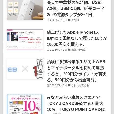
楽天で中華製のAC4個、USB-
A2個、USB-C1個、延長コード
2mの電源タップが861円。
2026年8月9日
未分類
値上げしたApple iPhone16、
IIJmioで回線なしで買ったほうが
16000円安く買える。
2026年8月9日
携帯一括情報
治験に参加出来る生活向上WEB
とマイナポータルを初めて連携
すると、300円分ポイントが貰え
る。500円分から出金可能。
2026年8月9日
もれなく貰える
みなとみらい東急スクエアで
TOKYU CARD決済すると最大
10％、TOKYU POINT CARDは