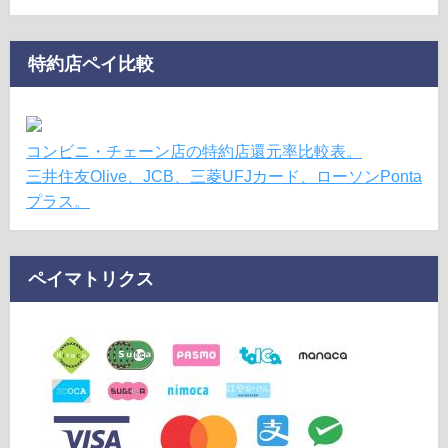
特約店ペイ比較
コンビニ・チェーン店の特約店還元率比較表。
三井住友Olive、JCB、三菱UFJカード、ローソンPonta
プラス。
ペイマトリクス