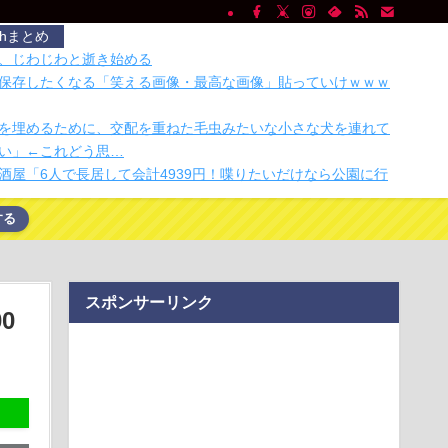
chまとめ
、じわじわと逝き始める
保存したくなる「笑える画像・最高な画像」貼っていけｗｗｗ
を埋めるために、交配を重ねた毛虫みたいな小さな犬を連れて
い」←これどう思…
酒屋「6人で長居して会計4939円！喋りたいだけなら公園に行
する
Switch 2のプレイ動画をリニアPCMサラウンドで録画する方法、
dia」は2026年4月24日に12件の修正提案を処理したあと一切の更新
スポンサーリンク
貴教さん 魅惑のマーメイドすぎるｗｗｗｗｗｗｗｗ
0
5）、税務調査で知り合った納税者の自宅に出入りしお小遣い1億
するwww
口座2052万のうち「約4割が未稼働」だったｗｗｗｗｗ
り？ 手のひらサイズの釣り竿でフィッシング
業 過去最多ペースで倒産へ