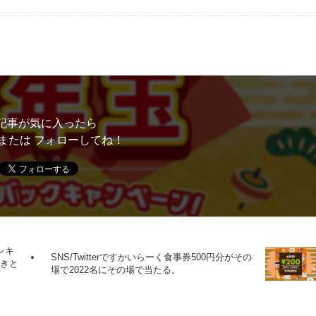
記事が気に入ったら
または フォローしてね！
ンキ
SNS/Twitterですかいらーく食事券500円分がその
引きと
場で2022名にその場で当たる。