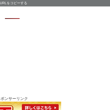
【芸能】元EX
URLをコピーする
た 宮崎は全身
2万円で始める
「かなりイケて
【悲報】「果糖
スポンサーリンク