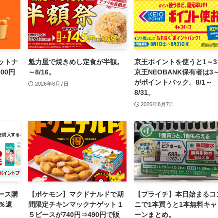
ットナ
魁力屋で焼きめし定食が半額。
京王ポイントを使うと1～3
00円
～8/16。
京王NEOBANK保有者は3
がポイントバック。8/1～
2026年8月7日
8/31。
2026年8月7日
ース購
【ポケモン】マクドナルドで期
【プライチ】本日始まるコ
％還
間限定チキンマックナゲット１
ニで1本買うと1本無料キャ
５ピースが740円⇒490円で販
ーンまとめ。