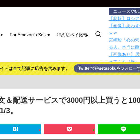
ニュースや5
【悲報】ロシア
【画像】思わず
ｗｗ
For Amazon’s Seller
特約店ペイ比較
宮崎駿「心の穴
る人、本当に醜
【画像あり】居
ってくれ（怒」
イトは全て記事に広告を含みます。
Twitterで@setusokuをフォロー
Nintendo 
Blackma…
「Grokipe
が停止してい…
【Mステ】西川
＆配送サービスで3000円以上買うと100
国税局職員（2
/3。
5000万円頂戴
【悲報】NISA
竿を使わない釣
賃上げしない企