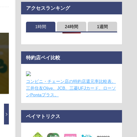
アクセスランキング
1時間
24時間
1週間
特約店ペイ比較
コンビニ・チェーン店の特約店還元率比較表。
三井住友Olive、JCB、三菱UFJカード、ローソ
ンPontaプラス。
ペイマトリクス