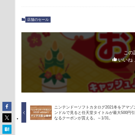
店舗のセール
この
いいね 
ニンテンドーソフトカタログ2021冬をアマゾ
ンドルで見ると任天堂タイトルが最大500円
なるクーポンが貰える。～1/31。