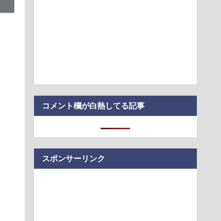
ILE・黒木啓司、妻・宮崎麗果被告へのDV事案で逮捕されてい
打撲、頭部裂…
ステージモニター。ソニー「IER-M500」は普段使いにも良い？
る」KDDI社長が推すAI auショップ全店の業務負荷を大幅低減
」が「がん転移」を促すと判明
コメント欄が白熱してる記事
スポンサーリンク