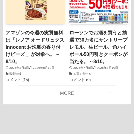
アマゾンの今週の実質無料
ローソンでお酒を買うと抽
は「レノア オードリュクス
選で30万名にサントリープ
Innocent お洗濯の香り付
レモル、生ビール、角ハイ
けビーズ 」が対象へ。～
ボール50円引きクーポンが
8/10。
当たる。～8/10。
2026年8月4日
2026年8月10日
2026年7月8日
2026年8月10日
激安速報
抽選で当たる
コメント (15)
コメント (0)
MORE