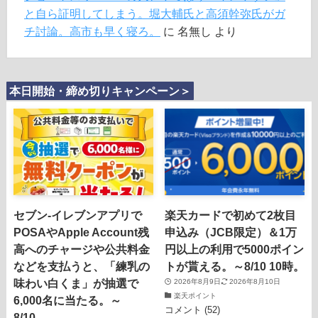
と自ら証明してしまう。堀大輔氏と高須幹弥氏がガ
チ討論。高市も早く寝ろ。
に
名無し
より
本日開始・締め切りキャンペーン＞
セブン-イレブンアプリで
楽天カードで初めて2枚目
POSAやApple Account残
申込み（JCB限定）＆1万
高へのチャージや公共料金
円以上の利用で5000ポイン
などを支払うと、「練乳の
トが貰える。～8/10 10時。
味わい白くま」が抽選で
2026年8月9日
2026年8月10日
楽天ポイント
6,000名に当たる。～
コメント (52)
8/10。