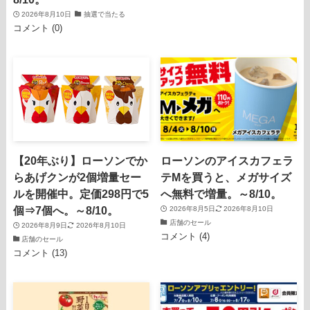
2026年8月10日
抽選で当たる
コメント (0)
【20年ぶり】ローソンでか
ローソンのアイスカフェラ
らあげクンが2個増量セー
テMを買うと、メガサイズ
ルを開催中。定価298円で5
へ無料で増量。～8/10。
個⇒7個へ。～8/10。
2026年8月5日
2026年8月10日
店舗のセール
2026年8月9日
2026年8月10日
コメント (4)
店舗のセール
コメント (13)