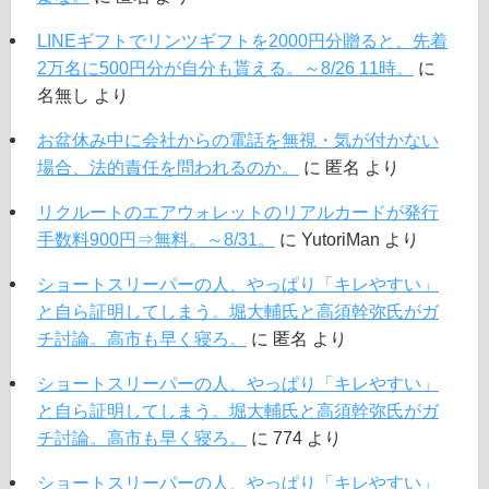
LINEギフトでリンツギフトを2000円分贈ると、先着
2万名に500円分が自分も貰える。～8/26 11時。
に
名無し
より
お盆休み中に会社からの電話を無視・気が付かない
場合、法的責任を問われるのか。
に
匿名
より
リクルートのエアウォレットのリアルカードが発行
手数料900円⇒無料。～8/31。
に
YutoriMan
より
ショートスリーパーの人、やっぱり「キレやすい」
と自ら証明してしまう。堀大輔氏と高須幹弥氏がガ
チ討論。高市も早く寝ろ。
に
匿名
より
ショートスリーパーの人、やっぱり「キレやすい」
と自ら証明してしまう。堀大輔氏と高須幹弥氏がガ
チ討論。高市も早く寝ろ。
に
774
より
ショートスリーパーの人、やっぱり「キレやすい」