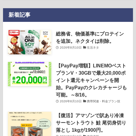
新着記事
総務省、物価基準にプロテイン
を追加。ネクタイは削除。
2026年8月10日
生活ネタ
【PayPay増額】LINEMOベスト
プランV・30GBで最大20,000ポ
イント還元キャンペーンを開
始。PayPayのクレカチャージも
可能。～8/16。
2026年8月10日
携帯関連・料金プラン技
【復活】アマゾンで訳あり冷凍
サーモントラウト 鮭 尾切身切り
落とし 1kgが1900円。