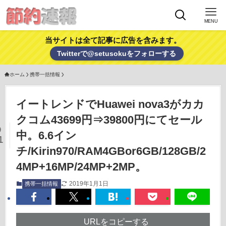
MENU
当サイトは全て記事に広告を含みます。
Twitterで@setusokuをフォローする
ホーム
携帯一括情報
イートレンドでHuawei nova3がカカ
クコム43699円⇒39800円にてセール
9
中。6.6イン
1
チ/Kirin970/RAM4GBor6GB/128GB/2
4MP+16MP/24MP+2MP。
2019年1月1日
携帯一括情報
URLをコピーする