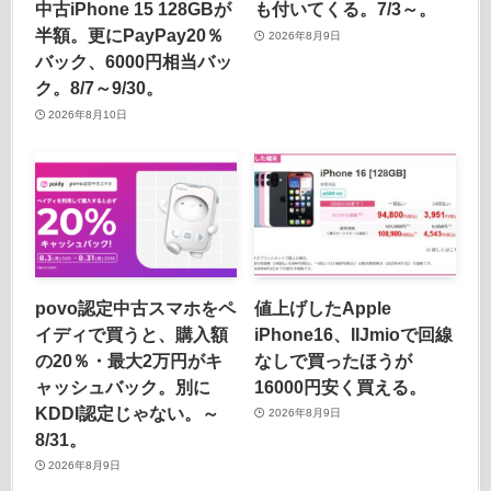
中古iPhone 15 128GBが
も付いてくる。7/3～。
半額。更にPayPay20％
2026年8月9日
バック、6000円相当バッ
ク。8/7～9/30。
2026年8月10日
povo認定中古スマホをペ
値上げしたApple
イディで買うと、購入額
iPhone16、IIJmioで回線
の20％・最大2万円がキ
なしで買ったほうが
ャッシュバック。別に
16000円安く買える。
KDDI認定じゃない。～
2026年8月9日
8/31。
2026年8月9日