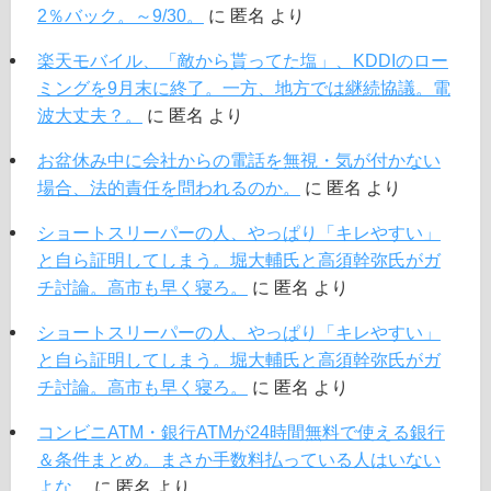
2％バック。～9/30。
に
匿名
より
楽天モバイル、「敵から貰ってた塩」、KDDIのロー
ミングを9月末に終了。一方、地方では継続協議。電
波大丈夫？。
に
匿名
より
お盆休み中に会社からの電話を無視・気が付かない
場合、法的責任を問われるのか。
に
匿名
より
ショートスリーパーの人、やっぱり「キレやすい」
と自ら証明してしまう。堀大輔氏と高須幹弥氏がガ
チ討論。高市も早く寝ろ。
に
匿名
より
ショートスリーパーの人、やっぱり「キレやすい」
と自ら証明してしまう。堀大輔氏と高須幹弥氏がガ
チ討論。高市も早く寝ろ。
に
匿名
より
コンビニATM・銀行ATMが24時間無料で使える銀行
＆条件まとめ。まさか手数料払っている人はいない
よな。
に
匿名
より