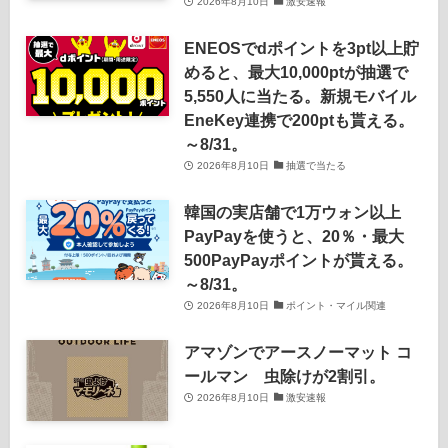
2026年8月10日
激安速報
ENEOSでdポイントを3pt以上貯
めると、最大10,000ptが抽選で
5,550人に当たる。新規モバイル
EneKey連携で200ptも貰える。
～8/31。
2026年8月10日
抽選で当たる
韓国の実店舗で1万ウォン以上
PayPayを使うと、20％・最大
500PayPayポイントが貰える。
～8/31。
2026年8月10日
ポイント・マイル関連
アマゾンでアースノーマット コ
ールマン 虫除けが2割引。
2026年8月10日
激安速報