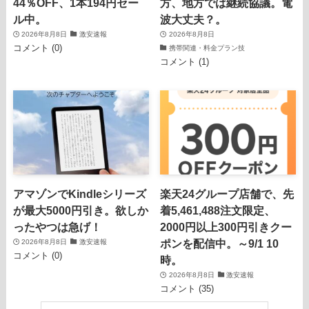
44％OFF、1本194円セー
方、地方では継続協議。電
ル中。
波大丈夫？。
2026年8月8日
激安速報
2026年8月8日
コメント (0)
携帯関連・料金プラン技
コメント (1)
アマゾンでKindleシリーズ
楽天24グループ店舗で、先
が最大5000円引き。欲しか
着5,461,488注文限定、
ったやつは急げ！
2000円以上300円引きクー
ポンを配信中。～9/1 10
2026年8月8日
激安速報
コメント (0)
時。
2026年8月8日
激安速報
コメント (35)