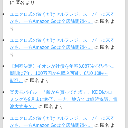
に
匿名
より
ユニクロ式の置くだけセルフレジ、スーパーに来る
かも。一方Amazon Goは全店舗閉鎖へ。
に
匿名
よ
り
ユニクロ式の置くだけセルフレジ、スーパーに来る
かも。一方Amazon Goは全店舗閉鎖へ。
に
匿名
よ
り
【利率決定】イオンが社債を年率3.087%で発行へ。
期間は7年。100万円から購入可能。8/10 10時～
8/27。
に
匿名
より
楽天モバイル、「敵から貰ってた塩」、KDDIのロー
ミングを9月末に終了。一方、地方では継続協議。電
波大丈夫？。
に
匿名
より
ユニクロ式の置くだけセルフレジ、スーパーに来る
かも。一方Amazon Goは全店舗閉鎖へ。
に
匿名
よ