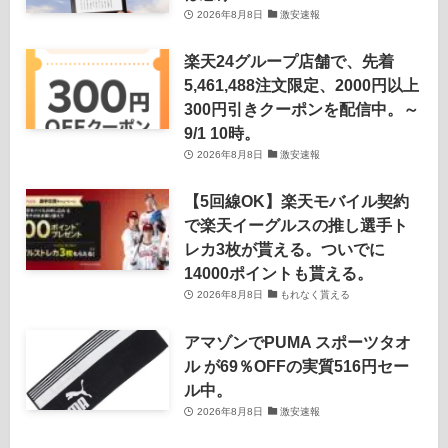
2026年8月8日
激安速報
楽天24グループ店舗で、先着
5,461,488注文限定、2000円以上
300円引きクーポンを配信中。～
9/1 10時。
2026年8月8日
激安速報
【5回線OK】楽天モバイル契約
で楽天イーグルスの推し選手ト
レカ3枚が貰える。ついでに
14000ポイントも貰える。
2026年8月8日
もれなく貰える
アマゾンでPUMA スポーツタオ
ル が69％OFFの実質516円セー
ル中。
2026年8月8日
激安速報