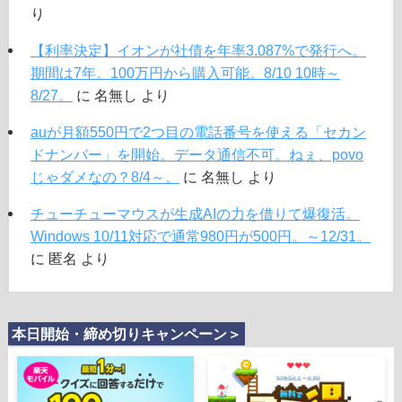
り
【利率決定】イオンが社債を年率3.087%で発行へ。
期間は7年。100万円から購入可能。8/10 10時～
8/27。
に
名無し
より
auが月額550円で2つ目の電話番号を使える「セカン
ドナンバー」を開始。データ通信不可。ねぇ、povo
じゃダメなの？8/4～。
に
名無し
より
チューチューマウスが生成AIの力を借りて爆復活。
Windows 10/11対応で通常980円が500円。～12/31。
に
匿名
より
本日開始・締め切りキャンペーン＞