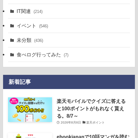
IT関連
(214)
イベント
(546)
未分類
(436)
食べログ行ってみた
(7)
新着記事
楽天モバイルでクイズに答える
と100ポイントがもれなく貰え
る。8/7～
2026年8月8日
楽天ポイント
ebookjapanで10話マンガを読む