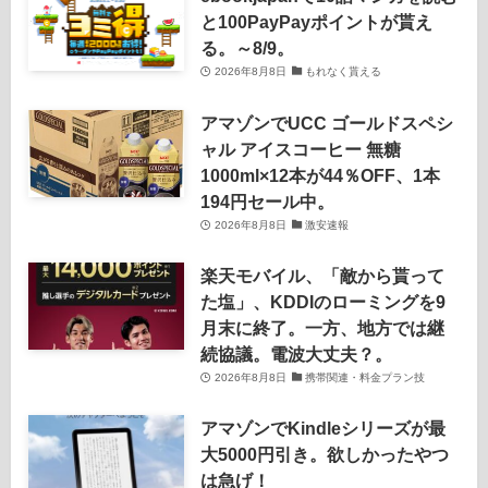
と100PayPayポイントが貰え
る。～8/9。
2026年8月8日
もれなく貰える
アマゾンでUCC ゴールドスペシ
ャル アイスコーヒー 無糖
1000ml×12本が44％OFF、1本
194円セール中。
2026年8月8日
激安速報
楽天モバイル、「敵から貰って
た塩」、KDDIのローミングを9
月末に終了。一方、地方では継
続協議。電波大丈夫？。
2026年8月8日
携帯関連・料金プラン技
アマゾンでKindleシリーズが最
大5000円引き。欲しかったやつ
は急げ！