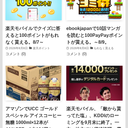
楽天モバイルでクイズに答
ebookjapanで10話マンガ
えると100ポイントがもれ
を読むと100PayPayポイン
なく貰える。8/7～
トが貰える。～8/9。
2026年8月8日
楽天ポイント
2026年8月8日
もれなく貰える
コメント (0)
コメント (0)
アマゾンでUCC ゴールド
楽天モバイル、「敵から貰
スペシャル アイスコーヒー
ってた塩」、KDDIのロー
無糖 1000ml×12本が
ミングを9月末に終了。一