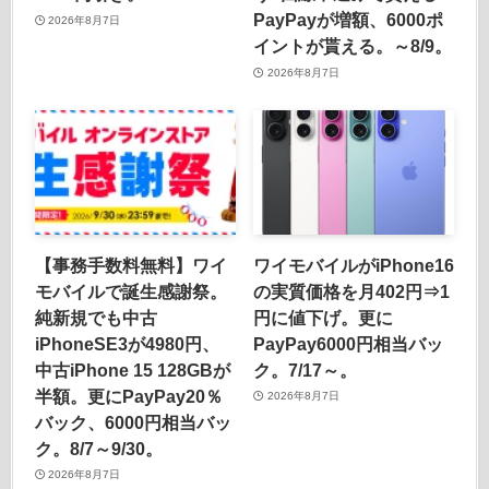
PayPayが増額、6000ポ
2026年8月7日
イントが貰える。～8/9。
2026年8月7日
【事務手数料無料】ワイ
ワイモバイルがiPhone16
モバイルで誕生感謝祭。
の実質価格を月402円⇒1
純新規でも中古
円に値下げ。更に
iPhoneSE3が4980円、
PayPay6000円相当バッ
中古iPhone 15 128GBが
ク。7/17～。
半額。更にPayPay20％
2026年8月7日
バック、6000円相当バッ
ク。8/7～9/30。
2026年8月7日