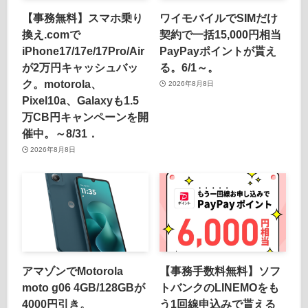
【事務無料】スマホ乗り
ワイモバイルでSIMだけ
換え.comで
契約で一括15,000円相当
iPhone17/17e/17Pro/Air
PayPayポイントが貰え
が2万円キャッシュバッ
る。6/1～。
ク。motorola、
2026年8月8日
Pixel10a、Galaxyも1.5
万CB円キャンペーンを開
催中。～8/31．
2026年8月8日
アマゾンでMotorola
【事務手数料無料】ソフ
moto g06 4GB/128GBが
トバンクのLINEMOをも
4000円引き。
う1回線申込みで貰える