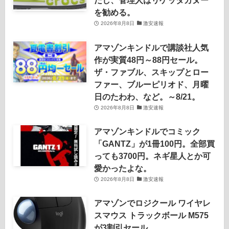
だし、管理人はリゲッタカヌー
を勧める。
2026年8月8日
激安速報
アマゾンキンドルで講談社人気
作が実質48円～88円セール。
ザ・ファブル、スキップとロー
ファー、ブルーピリオド、月曜
日のたわわ、など。～8/21。
2026年8月8日
激安速報
アマゾンキンドルでコミック
「GANTZ」が1冊100円。全部買
っても3700円。ネギ星人とか可
愛かったよな。
2026年8月8日
激安速報
アマゾンでロジクール ワイヤレ
スマウス トラックボール M575
が3割引セール。