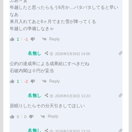
ふあ～ぁ
年越したと思ったらもう6月か…バタバタしてると早い
なあ
来月入れてあと6ヶ月でまた雪が降ってくる
年越しの準備しなきゃ
Reply
1
-1
名無し
2026年5月30日 14:06
公約の達成率による成果給にすべきだね
石破内閣は０円が妥当
Reply
1
-2
名無し
2026年5月30日 13:23
居眠りしたらその分天引きしてほしい
Reply
0
0
名無し
2026年5月30日 13:10