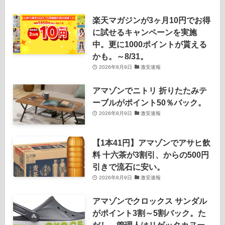
楽天マガジンが3ヶ月10円でお得
に試せるキャンペーンを実施
中。更に1000ポイントが貰える
かも。～8/31。
2026年8月9日
激安速報
アマゾンでニトリ 折りたたみテ
ーブルがポイント50％バック。
2026年8月9日
激安速報
【1本41円】アマゾンでアサヒ飲
料 十六茶が3割引、からの500円
引きで流石に安い。
2026年8月9日
激安速報
アマゾンでクロックス サンダル
がポイント3割～5割バック。た