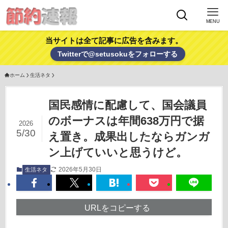
MENU
当サイトは全て記事に広告を含みます。
Twitterで@setusokuをフォローする
ホーム
生活ネタ
国民感情に配慮して、国会議員
のボーナスは年間638万円で据
2026
5/30
え置き。成果出したならガンガ
ン上げていいと思うけど。
2026年5月30日
生活ネタ
URLをコピーする