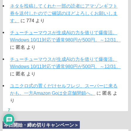
ネタを投稿してくれた一部の読者にアマゾンギフト
券を送付したのでご確認のほどよろしくお願いしま
す。
に
774
より
チューチューマウスが生成AIの力を借りて爆復活。
Windows 10/11対応で通常980円が500円。～12/31。
に
匿名
より
チューチューマウスが生成AIの力を借りて爆復活。
Windows 10/11対応で通常980円が500円。～12/31。
に
匿名
より
ユニクロ式の置くだけセルフレジ、スーパーに来る
かも。一方Amazon Goは全店舗閉鎖へ。
に
匿名
よ
り
7
本日開始・締め切りキャンペーン＞