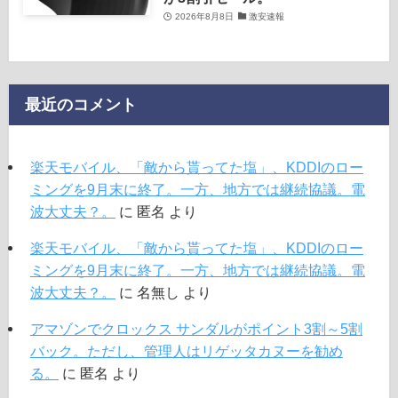
2026年8月8日
激安速報
最近のコメント
楽天モバイル、「敵から貰ってた塩」、KDDIのロー
ミングを9月末に終了。一方、地方では継続協議。電
波大丈夫？。
に
匿名
より
楽天モバイル、「敵から貰ってた塩」、KDDIのロー
ミングを9月末に終了。一方、地方では継続協議。電
波大丈夫？。
に
名無し
より
アマゾンでクロックス サンダルがポイント3割～5割
バック。ただし、管理人はリゲッタカヌーを勧め
る。
に
匿名
より