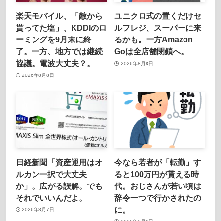
楽天モバイル、「敵から
ユニクロ式の置くだけセ
貰ってた塩」、KDDIのロ
ルフレジ、スーパーに来
ーミングを9月末に終
るかも。一方Amazon
了。一方、地方では継続
Goは全店舗閉鎖へ。
協議。電波大丈夫？。
2026年8月8日
2026年8月8日
日経新聞「資産運用はオ
今なら若者が「転勤」す
ルカン一択で大丈夫
ると100万円が貰える時
か」。広がる誤解。でも
代。おじさんが若い頃は
それでいいんだよ。
辞令一つで行かされたの
に。
2026年8月7日