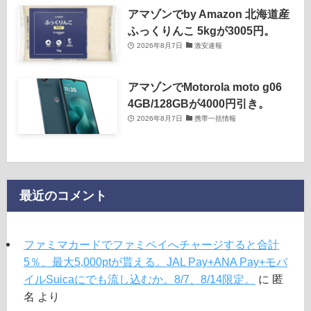
アマゾンでby Amazon 北海道産
ふっくりんこ 5kgが3005円。
2026年8月7日
激安速報
アマゾンでMotorola moto g06
4GB/128GBが4000円引き。
2026年8月7日
携帯一括情報
最近のコメント
ファミマカードでファミペイへチャージすると合計
5％、最大5,000ptが貰える。JAL Pay+ANA Pay+モバ
イルSuicaにでも流し込むか。8/7、8/14限定。
に
匿
名
より