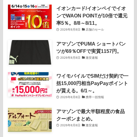
イオンカード/イオンペイでイオ
ンでWAON POINTが10倍で還元
率5％。8/8～8/11。
2026年8月8日
店舗のセール
アマゾンでPUMA ショートパン
ツが69％OFFで実質1157円。
2026年8月8日
激安速報
ワイモバイルでSIMだけ契約で一
括15,000円相当PayPayポイント
が貰える。6/1～。
2026年8月8日
携帯一括情報
アマゾンで最大半額程度の食品
クーポンまとめ。
2026年8月8日
激安速報