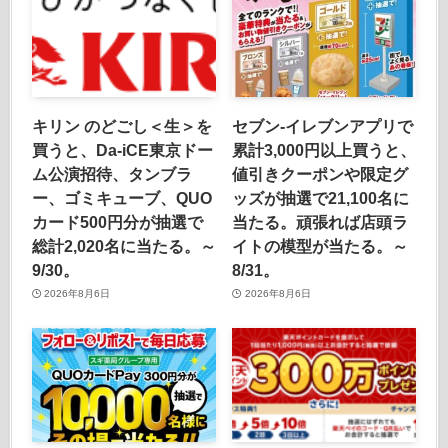
キリン のどごし＜生＞を
セブン‐イレブンアプリで
買うと、Da-iCE東京ドー
累計3,000円以上買うと、
ム公演招待、タンブラ
値引きクーポンや限定グ
ー、ゴミキューブ、QUO
ッズが抽選で21,100名に
カード500円分が抽選で
当たる。頑張れば店頭ラ
総計2,020名に当たる。～
イトの模型が当たる。～
9/30。
8/31。
2026年8月6日
2026年8月6日