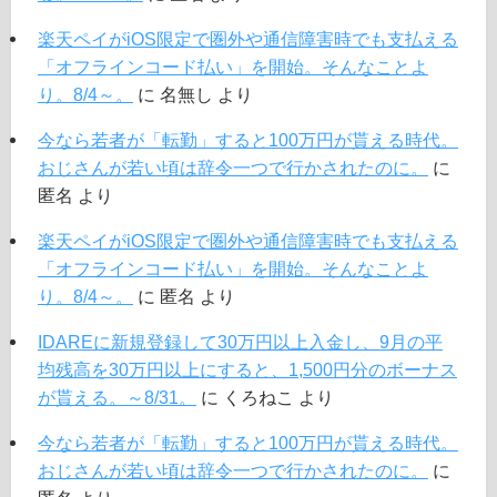
楽天ペイがiOS限定で圏外や通信障害時でも支払える
「オフラインコード払い」を開始。そんなことよ
り。8/4～。
に
名無し
より
今なら若者が「転勤」すると100万円が貰える時代。
おじさんが若い頃は辞令一つで行かされたのに。
に
匿名
より
楽天ペイがiOS限定で圏外や通信障害時でも支払える
「オフラインコード払い」を開始。そんなことよ
り。8/4～。
に
匿名
より
IDAREに新規登録して30万円以上入金し、9月の平
均残高を30万円以上にすると、1,500円分のボーナス
が貰える。～8/31。
に
くろねこ
より
今なら若者が「転勤」すると100万円が貰える時代。
おじさんが若い頃は辞令一つで行かされたのに。
に