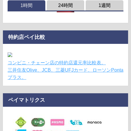
1時間
24時間
1週間
特約店ペイ比較
コンビニ・チェーン店の特約店還元率比較表。
三井住友Olive、JCB、三菱UFJカード、ローソンPonta
プラス。
ペイマトリクス