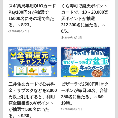
スギ薬局専用QUOカード
くら寿司で楽天ポイント
Pay100円分が抽選で
カードで、10～20,000楽
15000名にその場で当た
天ポイントが抽選
る。～8/23。
312,300名に当たる。～
8/6。
2026年8月6日
2026年8月6日
三井住友カードで公共料
ピザーラで2500円引きク
金・サブスクなどを3,000
ーポンが毎日50名、合計
円以上利用すると、利用
250名に当たる。～8/9
額全額相当のVポイント
19時。
が抽選で500名に当た
2026年8月5日
る。～9/30。