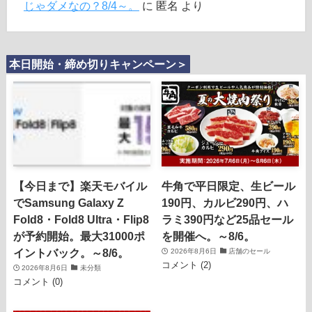
じゃダメなの？8/4～。
に
匿名
より
本日開始・締め切りキャンペーン＞
【今日まで】楽天モバイル
牛角で平日限定、生ビール
でSamsung Galaxy Z
190円、カルビ290円、ハ
Fold8・Fold8 Ultra・Flip8
ラミ390円など25品セール
が予約開始。最大31000ポ
を開催へ。～8/6。
イントバック。～8/6。
2026年8月6日
店舗のセール
コメント (2)
2026年8月6日
未分類
コメント (0)