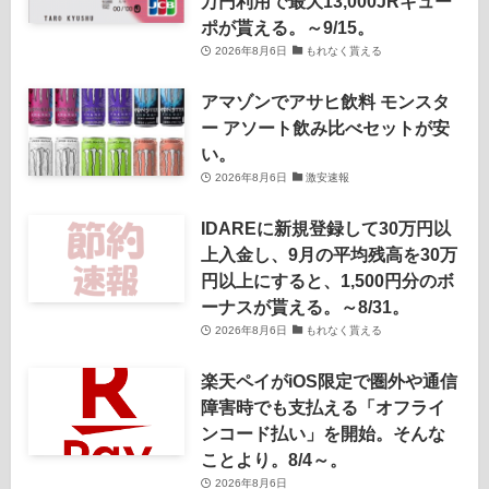
万円利用で最大13,000JRキュー
ポが貰える。～9/15。
2026年8月6日
もれなく貰える
アマゾンでアサヒ飲料 モンスタ
ー アソート飲み比べセットが安
い。
2026年8月6日
激安速報
IDAREに新規登録して30万円以
上入金し、9月の平均残高を30万
円以上にすると、1,500円分のボ
ーナスが貰える。～8/31。
2026年8月6日
もれなく貰える
楽天ペイがiOS限定で圏外や通信
障害時でも支払える「オフライ
ンコード払い」を開始。そんな
ことより。8/4～。
2026年8月6日