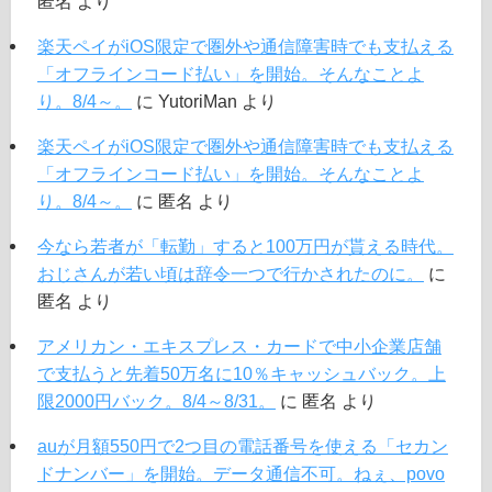
匿名
より
楽天ペイがiOS限定で圏外や通信障害時でも支払える
「オフラインコード払い」を開始。そんなことよ
り。8/4～。
に
YutoriMan
より
楽天ペイがiOS限定で圏外や通信障害時でも支払える
「オフラインコード払い」を開始。そんなことよ
り。8/4～。
に
匿名
より
今なら若者が「転勤」すると100万円が貰える時代。
おじさんが若い頃は辞令一つで行かされたのに。
に
匿名
より
アメリカン・エキスプレス・カードで中小企業店舗
で支払うと先着50万名に10％キャッシュバック。上
限2000円バック。8/4～8/31。
に
匿名
より
auが月額550円で2つ目の電話番号を使える「セカン
ドナンバー」を開始。データ通信不可。ねぇ、povo