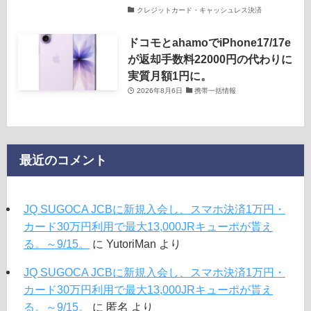
クレジットカード・キャッシュレス決済
ドコモとahamoでiPhone17/17e
が返却手数料22000円の代わりに
実質月額1円に。
2026年8月6日
携帯一括情報
最近のコメント
JQ SUGOCA JCBに新規入会し、スマホ決済1万円・
カード30万円利用で最大13,000JRキューポが貰え
る。～9/15。
に
YutoriMan
より
JQ SUGOCA JCBに新規入会し、スマホ決済1万円・
カード30万円利用で最大13,000JRキューポが貰え
る。～9/15。
に
匿名
より