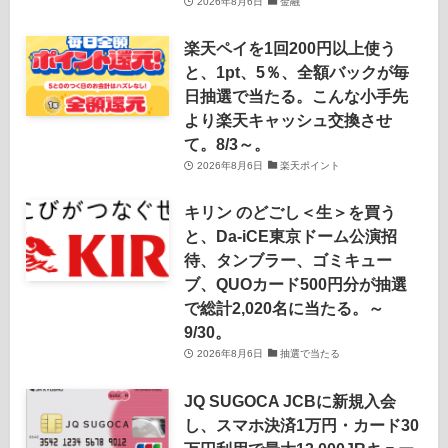
2026年8月6日
金融
楽天ペイを1回200円以上使う
と、1pt、5％、全額バックが毎
日抽選で当たる。こんな小手先
より楽天キャッシュ交換させ
て。8/3～。
2026年8月6日
楽天ポイント
キリン のどごし＜生＞を買う
と、Da-iCE東京ドーム公演招
待、タンブラー、ゴミキュー
ブ、QUOカード500円分が抽選
で総計2,020名に当たる。～
9/30。
2026年8月6日
抽選で当たる
JQ SUGOCA JCBに新規入会
し、スマホ決済1万円・カード30