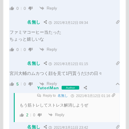
Reply
0
0
名無し
2021年3月12日 09:34
ファミマコーヒー当たった
ちょっと嬉しいな
Reply
0
0
名無し
2021年3月12日 01:15
宮川大輔のムカつく顔を見て1円貰うだけの日々
Reply
5
0
YutoriMan
Author
Reply to
名無し
2021年3月12日 01:16
もう筋トレしてストレス解消しようぜ
Reply
2
0
名無し
2021年3月11日 23:42