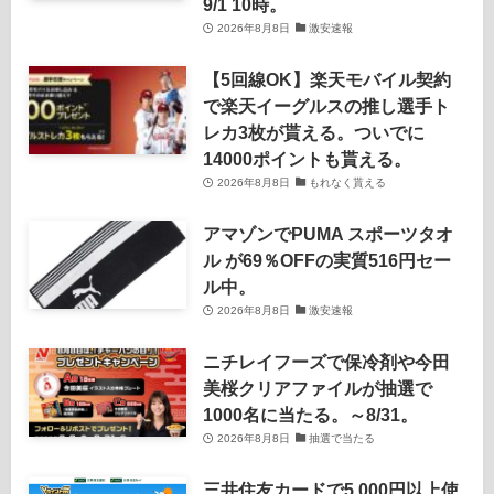
9/1 10時。
2026年8月8日
激安速報
【5回線OK】楽天モバイル契約
で楽天イーグルスの推し選手ト
レカ3枚が貰える。ついでに
14000ポイントも貰える。
2026年8月8日
もれなく貰える
アマゾンでPUMA スポーツタオ
ル が69％OFFの実質516円セー
ル中。
2026年8月8日
激安速報
ニチレイフーズで保冷剤や今田
美桜クリアファイルが抽選で
1000名に当たる。～8/31。
2026年8月8日
抽選で当たる
三井住友カードで5,000円以上使