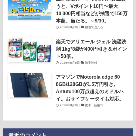
うと、Vポイント10円〜最大
10,000円相当などが抽選で150万
本超、当たる。～9/30。
2026年8月8日
抽選で当たる
楽天でアリエール ジェル 洗濯洗
剤 1kg*8袋が400円引き＆ポイン
ト50倍。
2026年8月8日
激安速報
アマゾンでMotorola edge 60
8GB/128GBが1.5万円引き。
Antutu100万点超えのミドルハ
イ。おサイフケータイも対応。
2026年8月8日
携帯一括情報
最近のコメント