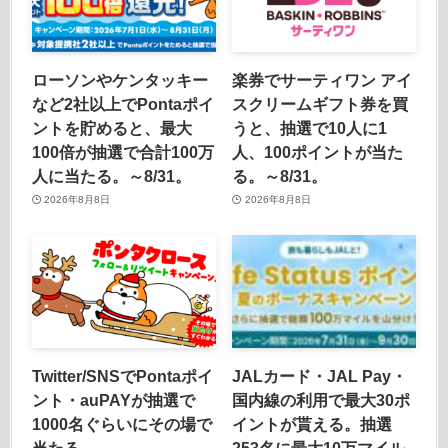
ローソンやケンタッキー
楽券でサーティワン アイ
など2社以上でPontaポイ
スクリームギフト券を買
ントを貯めると、最大
うと、抽選で10人に1
100倍が抽選で合計100万
人、100ポイントが当た
人に当たる。～8/31。
る。～8/31。
2026年8月8日
2026年8月8日
Twitter/SNSでPontaポイ
JALカード・JAL Pay・
ント・auPAYが抽選で
国内線の利用で最大30ポ
1000名ぐらいにその場で
イントが貰える。抽選