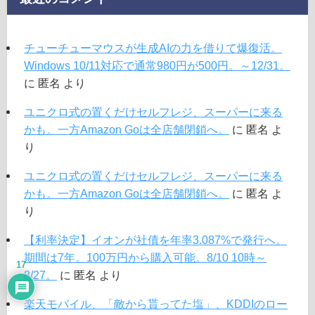
チューチューマウスが生成AIの力を借りて爆復活。
Windows 10/11対応で通常980円が500円。～12/31。
に
匿名
より
ユニクロ式の置くだけセルフレジ、スーパーに来る
かも。一方Amazon Goは全店舗閉鎖へ。
に
匿名
よ
り
ユニクロ式の置くだけセルフレジ、スーパーに来る
かも。一方Amazon Goは全店舗閉鎖へ。
に
匿名
よ
り
【利率決定】イオンが社債を年率3.087%で発行へ。
期間は7年。100万円から購入可能。8/10 10時～
17
8/27。
に
匿名
より
楽天モバイル、「敵から貰ってた塩」、KDDIのロー