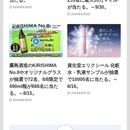
当たる。
253名に最大10万マイル
が当たる。～9/30。
2026年8月8日
2026年8月8日
霧島酒造のKIRISHIMA
資生堂エリクシール 化粧
No.8やオリジナルグラス
水・乳液サンプルが抽選
が抽選で72名、8/8限定で
で10000名に当たる。～
490ml瓶が888名に当た
8/16。
る。～8/15。
2026年8月7日
2026年8月8日