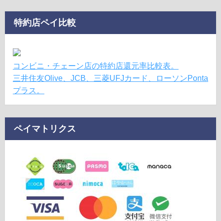
特約店ペイ比較
コンビニ・チェーン店の特約店還元率比較表。
三井住友Olive、JCB、三菱UFJカード、ローソンPonta
プラス。
ペイマトリクス