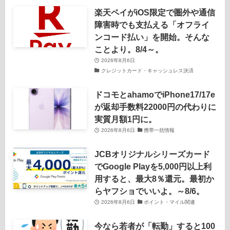
楽天ペイがiOS限定で圏外や通信
障害時でも支払える「オフライ
ンコード払い」を開始。そんな
ことより。8/4～。
2026年8月6日
クレジットカード・キャッシュレス決済
ドコモとahamoでiPhone17/17e
が返却手数料22000円の代わりに
実質月額1円に。
2026年8月6日
携帯一括情報
JCBオリジナルシリーズカード
でGoogle Playを5,000円以上利
用すると、最大8％還元。最初か
らヤフショでいいよ。～8/6。
2026年8月6日
ポイント・マイル関連
今なら若者が「転勤」すると100