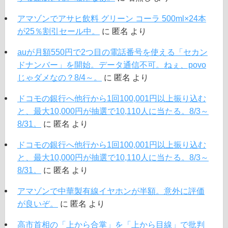
アマゾンでアサヒ飲料 グリーン コーラ 500ml×24本
が25％割引セール中。
に
匿名
より
auが月額550円で2つ目の電話番号を使える「セカン
ドナンバー」を開始。データ通信不可。ねぇ、povo
じゃダメなの？8/4～。
に
匿名
より
ドコモの銀行へ他行から1回100,001円以上振り込む
と、最大10,000円が抽選で10,110人に当たる。8/3～
8/31。
に
匿名
より
ドコモの銀行へ他行から1回100,001円以上振り込む
と、最大10,000円が抽選で10,110人に当たる。8/3～
8/31。
に
匿名
より
アマゾンで中華製有線イヤホンが半額。意外に評価
が良いぞ。
に
匿名
より
高市首相の「上から合掌」を「上から目線」で批判