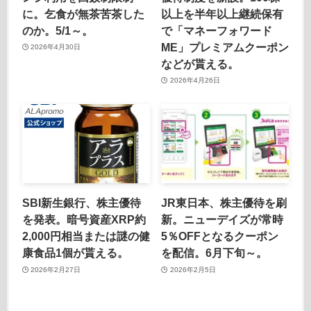
に。乞食が無茶苦茶した
以上を半年以上継続保有
のか。5/1～。
で「マネーフォワード
ME」プレミアムクーポン
2026年4月30日
などが貰える。
2026年4月26日
SBI新生銀行、株主優待
JR東日本、株主優待を刷
を発表。暗号資産XRP約
新。ニューデイズが常時
2,000円相当または謎の健
5％OFFとなるクーポン
康食品1個が貰える。
を配信。6月下旬～。
2026年2月27日
2026年2月5日