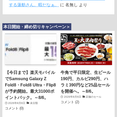
する蓮舫さん。暇だなぁ。
に
名無し
より
本日開始・締め切りキャンペーン＞
【今日まで】楽天モバイル
牛角で平日限定、生ビール
でSamsung Galaxy Z
190円、カルビ290円、ハ
Fold8・Fold8 Ultra・Flip8
ラミ390円など25品セール
が予約開始。最大31000ポ
を開催へ。～8/6。
イントバック。～8/6。
2026年8月6日
店舗のセール
コメント (2)
2026年8月6日
未分類
コメント (0)