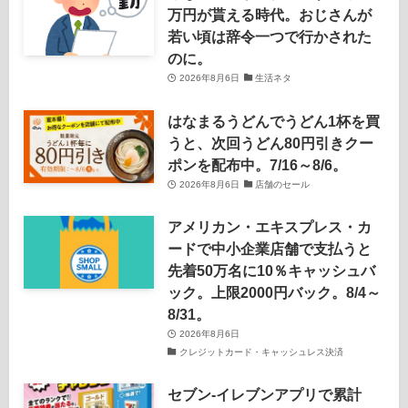
万円が貰える時代。おじさんが
若い頃は辞令一つで行かされた
のに。
2026年8月6日
生活ネタ
はなまるうどんでうどん1杯を買
うと、次回うどん80円引きクー
ポンを配布中。7/16～8/6。
2026年8月6日
店舗のセール
アメリカン・エキスプレス・カ
ードで中小企業店舗で支払うと
先着50万名に10％キャッシュバ
ック。上限2000円バック。8/4～
8/31。
2026年8月6日
クレジットカード・キャッシュレス決済
セブン‐イレブンアプリで累計