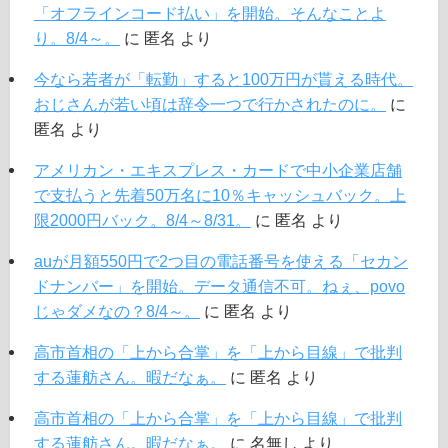
「オフラインコード払い」を開始。そんなことよ
り。8/4～。
に
匿名
より
今なら若者が「転勤」すると100万円が貰える時代。
おじさんが若い頃は辞令一つで行かされたのに。
に
匿名
より
アメリカン・エキスプレス・カードで中小企業店舗
で支払うと先着50万名に10％キャッシュバック。上
限2000円バック。8/4～8/31。
に
匿名
より
auが月額550円で2つ目の電話番号を使える「セカン
ドナンバー」を開始。データ通信不可。ねぇ、povo
じゃダメなの？8/4～。
に
匿名
より
高市首相の「上から合掌」を「上から目線」で批判
する蓮舫さん。暇だなぁ。
に
匿名
より
高市首相の「上から合掌」を「上から目線」で批判
する蓮舫さん。暇だなぁ。
に
名無し
より