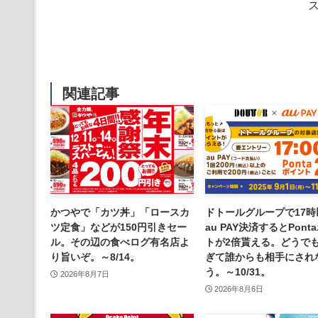
関連記事
かつやで「カツ丼」「ロースカ
ドトールグループで17時
ツ定食」などが150円引きセー
au PAY決済するとPont
ル。その辺の食べログ有名店よ
トが2倍貰える。どうで
り旨いぞ。～8/14。
ぎて誰からも相手にされ
う。～10/31。
2026年8月7日
2026年8月6日