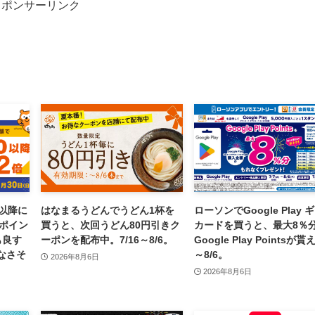
スポンサーリンク
以降に
はなまるうどんでうどん1杯を
ローソンでGoogle Play 
aポイン
買うと、次回うどん80円引きク
カードを買うと、最大8％
も良す
ーポンを配布中。7/16～8/6。
Google Play Pointsが
なさそ
～8/6。
2026年8月6日
2026年8月6日