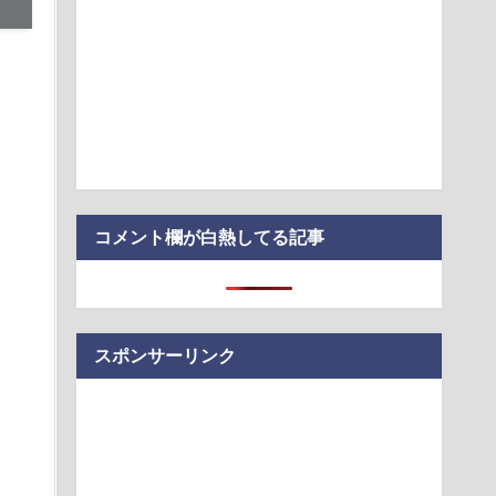
ってこれまで知られていなかった多成分合金が生成されていた
トラックはサービスエリア利用有料化すればサボらず走るし流
？」
金を払えば逮捕されずに済むよ」３０代男性が1342万円だまし
コメント欄が白熱してる記事
スポンサーリンク