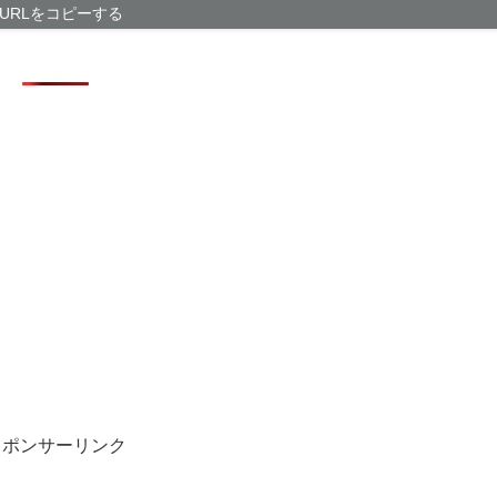
広島の原爆によ
URLをコピーする
ことが判明
【有能】政府「
問題解決じゃね
偽警察官「保釈
取られる
スポンサーリンク