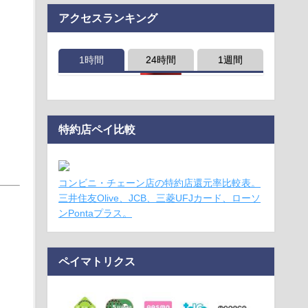
アクセスランキング
1時間
24時間
1週間
特約店ペイ比較
コンビニ・チェーン店の特約店還元率比較表。
三井住友Olive、JCB、三菱UFJカード、ローソ
ンPontaプラス。
ペイマトリクス