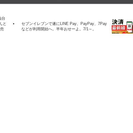
仙台
んと
セブンイレブンで遂にLINE Pay、PayPay、7Pay
販売
などが利用開始へ。半年おせーよ。7/1～。