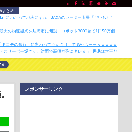
chまとめ
5kmにわたって地表にずれ JAXAのレーダー衛星「だいち2号・
最大の物流拠点を尼崎市に開設 ロボット3000台で1日50万個
が「ドコモの銀行」に変わってうんざりしてるやつｗｗｗｗｗｗｗ
トスリーパー堀さん、対面で高須幹弥にキレる ← 睡眠は大事だ
する
部を誇った「週刊少年ジャンプ」、発行部数が初の100万部割れ
年ジャンプの「グッズ(43億円分)」を注文し全てキャンセルし
ｗｗｗｗｗ
書にAI向けの“隠し文字”が増えている
スポンサーリンク
福に関するアリストテレスの名言25選
額。
れたら一瞬で人生終わった！
愛想尽かした」コメ余りに農家が悲鳴 売値は生産原価の半分
や燃料代は高騰「…
た自動販売機」を貼っていく【珍百景】
ったんだ。ちいかわiPhone 17 Proプロテクター