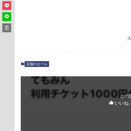
店舗のセール
この
いいね 