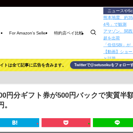
ニュースや5
熊本地震、約3
4号」で観測
アマゾン、関西
For Amazon’s Seller
特約店ペイ比較
超を出荷
「住信SBI」
【動画】ショー
と話題
イトは全て記事に広告を含みます。
Twitterで@setusokuをフォロー
かつて650万
【悲報】週間少
た女逮捕ｗｗｗ
1年で7倍。履歴
美徳・知識・幸
00円分ギフト券が500円バックで実質半
人生のレール外
円。
「高市総理には
以下に…肥料代
世界の「変わっ
そっか、つけちゃ