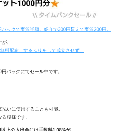
円バックで実質半額。紹介で300円貰えて実質200円。
すが、
に無料配布、するふりをして成立させず、
00円バックにてセール中です。
支払いに使用することも可能。
なる模様です。
以上の入出金には手数料1.08%が