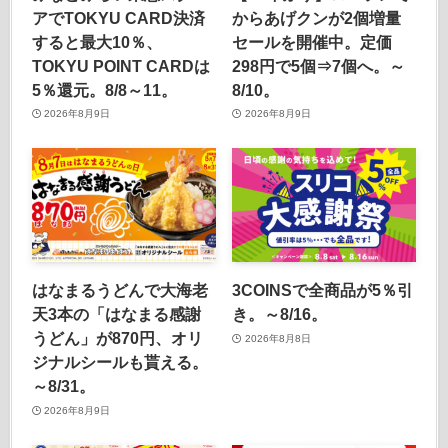
アでTOKYU CARD決済
からあげクンが2個増量
すると最大10％、
セールを開催中。定価
TOKYU POINT CARDは
298円で5個⇒7個へ。～
5％還元。8/8～11。
8/10。
2026年8月9日
2026年8月9日
はなまるうどんで大海老
3COINSで全商品が5％引
天3本の「はなまる感謝
き。～8/16。
うどん」が870円、オリ
2026年8月8日
ジナルシールも貰える。
～8/31。
2026年8月9日