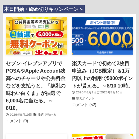
本日開始・締め切りキャンペーン＞
セブン-イレブンアプリで
楽天カードで初めて2枚目
POSAやApple Account残
申込み（JCB限定）＆1万
高へのチャージや公共料金
円以上の利用で5000ポイン
などを支払うと、「練乳の
トが貰える。～8/10 10時。
味わい白くま」が抽選で
2026年8月9日
2026年8月10日
楽天ポイント
6,000名に当たる。～
コメント (52)
8/10。
2026年8月10日
抽選で当たる
コメント (0)