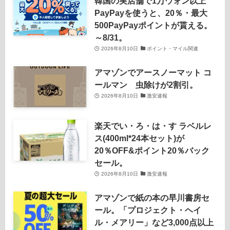
韓国の実店舗で1万ウォン以上
PayPayを使うと、20％・最大
500PayPayポイントが貰える。
～8/31。
2026年8月10日
ポイント・マイル関連
アマゾンでアースノーマット コ
ールマン 虫除けが2割引。
2026年8月10日
激安速報
楽天でい・ろ・は・す ラベルレ
ス(400ml*24本セット)が
20％OFF&ポイント20％バック
セール。
2026年8月10日
激安速報
アマゾンで紙の本の早川書房セ
ール。「プロジェクト・ヘイ
ル・メアリー」など3,000点以上