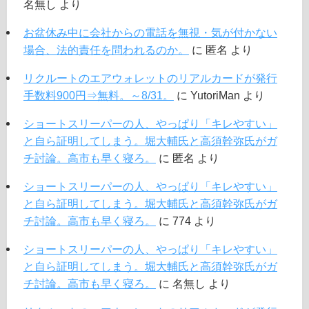
名無し
より
お盆休み中に会社からの電話を無視・気が付かない
場合、法的責任を問われるのか。
に
匿名
より
リクルートのエアウォレットのリアルカードが発行
手数料900円⇒無料。～8/31。
に
YutoriMan
より
ショートスリーパーの人、やっぱり「キレやすい」
と自ら証明してしまう。堀大輔氏と高須幹弥氏がガ
チ討論。高市も早く寝ろ。
に
匿名
より
ショートスリーパーの人、やっぱり「キレやすい」
と自ら証明してしまう。堀大輔氏と高須幹弥氏がガ
チ討論。高市も早く寝ろ。
に
774
より
ショートスリーパーの人、やっぱり「キレやすい」
と自ら証明してしまう。堀大輔氏と高須幹弥氏がガ
チ討論。高市も早く寝ろ。
に
名無し
より