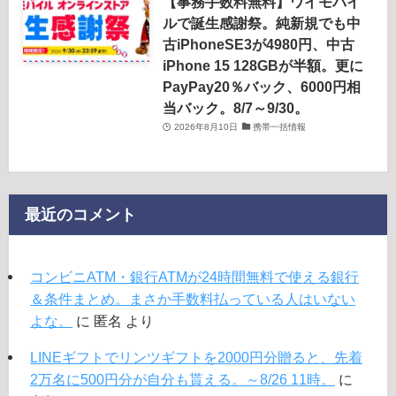
【事務手数料無料】ワイモバイ
ルで誕生感謝祭。純新規でも中
古iPhoneSE3が4980円、中古
iPhone 15 128GBが半額。更に
PayPay20％バック、6000円相
当バック。8/7～9/30。
2026年8月10日
携帯一括情報
最近のコメント
コンビニATM・銀行ATMが24時間無料で使える銀行
＆条件まとめ。まさか手数料払っている人はいない
よな。
に
匿名
より
LINEギフトでリンツギフトを2000円分贈ると、先着
2万名に500円分が自分も貰える。～8/26 11時。
に