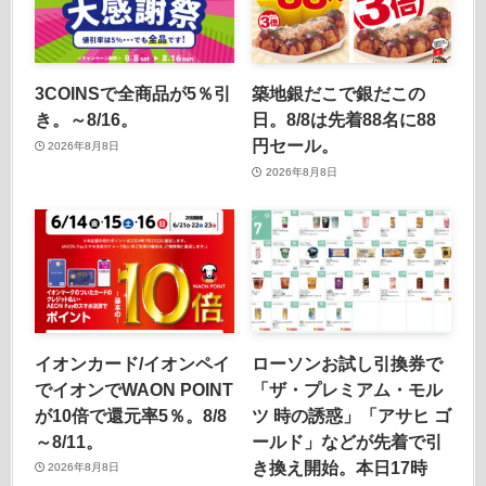
3COINSで全商品が5％引
築地銀だこで銀だこの
き。～8/16。
日。8/8は先着88名に88
円セール。
2026年8月8日
2026年8月8日
イオンカード/イオンペイ
ローソンお試し引換券で
でイオンでWAON POINT
「ザ・プレミアム・モル
が10倍で還元率5％。8/8
ツ 時の誘惑」「アサヒ ゴ
～8/11。
ールド」などが先着で引
き換え開始。本日17時
2026年8月8日