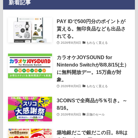
新着記事
PAY IDで500円分のポイントが
貰える。無印良品なども出品さ
れてる。
2026年8月8日
もれなく貰える
カラオケJOYSOUND for
Nintendo Switchが8/8,8/15(土）
に無料開放デー。15万曲が対
象。
2026年8月8日
もれなく貰える
3COINSで全商品が5％引き。～
8/16。
2026年8月8日
店舗のセール
築地銀だこで銀だこの日。8/8は