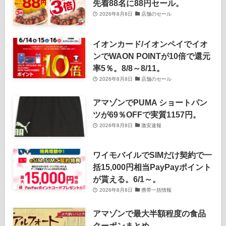
先着88名に88円セール。
2026年8月8日
店舗のセール
イオンカード/イオンペイでイオ
ンでWAON POINTが10倍で還元
率5％。8/8～8/11。
2026年8月8日
店舗のセール
アマゾンでPUMA ショートパン
ツが69％OFFで実質1157円。
2026年8月8日
激安速報
ワイモバイルでSIMだけ契約で一
括15,000円相当PayPayポイント
が貰える。6/1～。
2026年8月8日
携帯一括情報
アマゾンで最大半額程度の食品
クーポンまとめ。