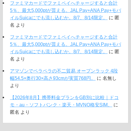
ファミマカードでファミペイへチャージすると合計
5％、最大5,000ptが貰える。JAL Pay+ANA Pay+モバ
イルSuicaにでも流し込むか。8/7、8/14限定。
に
匿
名
より
ファミマカードでファミペイへチャージすると合計
5％、最大5,000ptが貰える。JAL Pay+ANA Pay+モバ
イルSuicaにでも流し込むか。8/7、8/14限定。
に
匿
名
より
アマゾンでペラペラの不二貿易 オープンラック 4段
幅54.5×奥行30×高さ93cmが実質768円。
に
名無し
より
【2026年8月】携帯料金プランをGB別に比較｜ドコ
モ・au・ソフトバンク・楽天・MVNO格安SIM。
に
匿名
より