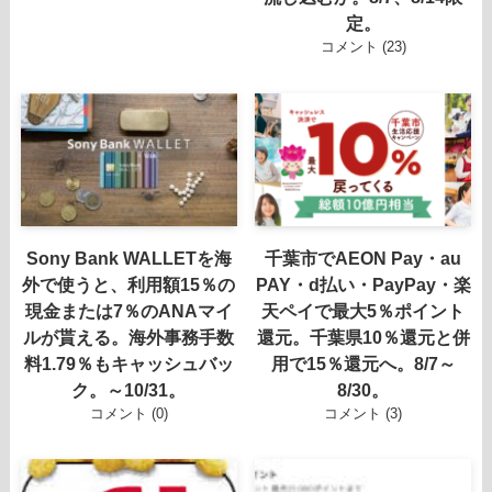
定。
コメント (23)
Sony Bank WALLETを海
千葉市でAEON Pay・au
外で使うと、利用額15％の
PAY・d払い・PayPay・楽
現金または7％のANAマイ
天ペイで最大5％ポイント
ルが貰える。海外事務手数
還元。千葉県10％還元と併
料1.79％もキャッシュバッ
用で15％還元へ。8/7～
ク。～10/31。
8/30。
コメント (0)
コメント (3)