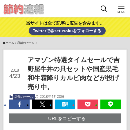
MENU
当サイトは全て記事に広告を含みます。
Twitterで@setusokuをフォローする
ホーム
店舗のセール
アマゾン特選タイムセールで吉
野屋牛丼の具セットや国産黒毛
2018
4/23
和牛霜降りカルビ肉などが投げ
売り中。
2018年4月23日
店舗のセール
URLをコピーする