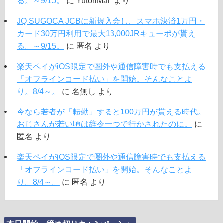
る。～9/15。
に
YutoriMan
より
JQ SUGOCA JCBに新規入会し、スマホ決済1万円・
カード30万円利用で最大13,000JRキューポが貰え
る。～9/15。
に
匿名
より
楽天ペイがiOS限定で圏外や通信障害時でも支払える
「オフラインコード払い」を開始。そんなことよ
り。8/4～。
に
名無し
より
今なら若者が「転勤」すると100万円が貰える時代。
おじさんが若い頃は辞令一つで行かされたのに。
に
匿名
より
楽天ペイがiOS限定で圏外や通信障害時でも支払える
「オフラインコード払い」を開始。そんなことよ
り。8/4～。
に
匿名
より