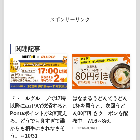
スポンサーリンク
関連記事
ドトールグループで17時
はなまるうどんでうどん
以降にau PAY決済すると
1杯を買うと、次回うど
Pontaポイントが2倍貰え
ん80円引きクーポンを配
る。どうでも良すぎて誰
布中。7/16～8/6。
からも相手にされなさそ
2026年8月6日
う。～10/31。