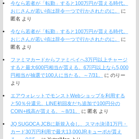
今なら若者が「転勤」すると100万円が貰える時代。
おじさんが若い頃は辞令一つで行かされたのに。
に
匿名
より
今なら若者が「転勤」すると100万円が貰える時代。
おじさんが若い頃は辞令一つで行かされたのに。
に
匿名
より
ファミマカードからファミペイへ3万円以上チャージ
すると最大600円相当が貰える。6万円以上なら5,000
円相当が抽選で100人に当たる。～7/31。
に
のりー
より
エアウォレットでモンストWebショップを利用する
と50％分還元。LINE初回友だち追加で100円分の
COIN+残高が貰える。～8/31。
に
匿名
より
JQ SUGOCA JCBに新規入会し、スマホ決済1万円・
カード30万円利用で最大13,000JRキューポが貰え