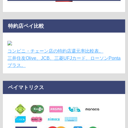
特約店ペイ比較
コンビニ・チェーン店の特約店還元率比較表。
三井住友Olive、JCB、三菱UFJカード、ローソンPonta
プラス。
ペイマトリクス