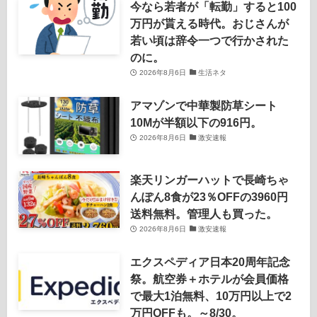
今なら若者が「転勤」すると100
万円が貰える時代。おじさんが
若い頃は辞令一つで行かされた
のに。
2026年8月6日
生活ネタ
アマゾンで中華製防草シート
10Mが半額以下の916円。
2026年8月6日
激安速報
楽天リンガーハットで長崎ちゃ
んぽん8食が23％OFFの3960円
送料無料。管理人も買った。
2026年8月6日
激安速報
エクスペディア日本20周年記念
祭。航空券＋ホテルが会員価格
で最大1泊無料、10万円以上で2
万円OFFも。～8/30。