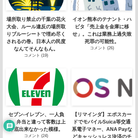
場所取り禁止の千葉の花火
イオン熊本のテナント・ハ
大会、ルール違反の場所取
ビタ「売上金を金庫に移
りブルーシートで埋め尽く
せ」。これは業務上過失致
されるの巻。日本人の民度
死罪の可能性。
コメント (26)
なんてそんなもん。
コメント (19)
セブン-イレブン、一人負
【リマインダ】エポスカー
け。弁当と違って客数は上
ドでモバイルSuica等交通
げ底出来なかった模様。
系電子マネー、ANA Payな
コメント (24)
どキャッシュレス決済のチ