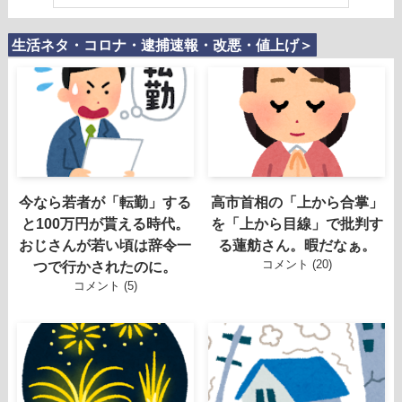
生活ネタ・コロナ・逮捕速報・改悪・値上げ＞
今なら若者が「転勤」する
高市首相の「上から合掌」
と100万円が貰える時代。
を「上から目線」で批判す
おじさんが若い頃は辞令一
る蓮舫さん。暇だなぁ。
コメント (20)
つで行かされたのに。
コメント (5)