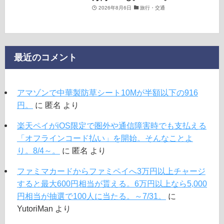
2026年8月6日
旅行・交通
最近のコメント
アマゾンで中華製防草シート10Mが半額以下の916
円。
に
匿名
より
楽天ペイがiOS限定で圏外や通信障害時でも支払える
「オフラインコード払い」を開始。そんなことよ
り。8/4～。
に
匿名
より
ファミマカードからファミペイへ3万円以上チャージ
すると最大600円相当が貰える。6万円以上なら5,000
円相当が抽選で100人に当たる。～7/31。
に
YutoriMan
より