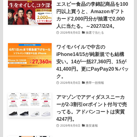
エスビー食品の李錦記商品を100
円以上買うと、Amazonギフト
カード2,000円分が抽選で2,000
人に当たる。～2027/2/24。
2026年8月6日
抽選で当たる
ワイモバイルで中古の
iPhone14/15が純新規でも結構
安い。14が一括27,360円、15が
41,400円。更にPayPay20％バッ
ク。
2026年8月6日
携帯一括情報
アマゾンでアディダススニーカ
ーが2-3割引orポイント付与で売
ってる。アドバンコートは実質
4247円。
2026年8月6日
激安速報