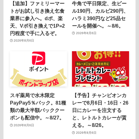
【追加】ファミリーマー
牛角で平日限定、生ビー
トがお試し引き換え乞食
ル190円、カルビ290円、
業界に参入へ。dポ、楽
ハラミ390円など25品セ
天、Vポ引き換えで1P=2
ールを開催へ。～8/6。
円程度で手に入るぞ。
2026年8月6日
2026年8月6日
スギ薬局で水木限定
【予告】チャンピオンカ
PayPay5％バック。81種
レーで8月6日・16日・26
類の最大半額バッククー
日にカレーを注文する
ポンも配信中。～8/27。
と、レトルトカレーが貰
える。～8/26。
2026年8月6日
2026年8月6日