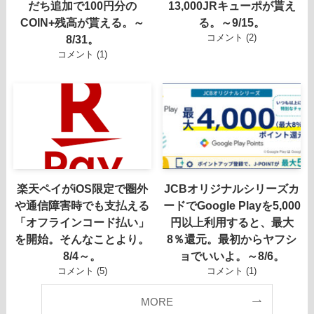
だち追加で100円分の
13,000JRキューポが貰え
COIN+残高が貰える。～
る。～9/15。
コメント (2)
8/31。
コメント (1)
楽天ペイがiOS限定で圏外
JCBオリジナルシリーズカ
や通信障害時でも支払える
ードでGoogle Playを5,000
「オフラインコード払い」
円以上利用すると、最大
を開始。そんなことより。
8％還元。最初からヤフシ
8/4～。
ョでいいよ。～8/6。
コメント (5)
コメント (1)
MORE