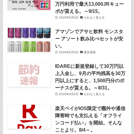
万円利用で最大13,000JRキュー
ポが貰える。～9/15。
2026年8月6日
もれなく貰える
アマゾンでアサヒ飲料 モンスタ
ー アソート飲み比べセットが安
い。
2026年8月6日
激安速報
IDAREに新規登録して30万円以
上入金し、9月の平均残高を30万
円以上にすると、1,500円分のボ
ーナスが貰える。～8/31。
2026年8月6日
もれなく貰える
楽天ペイがiOS限定で圏外や通信
障害時でも支払える「オフライ
ンコード払い」を開始。そんな
ことより。8/4～。