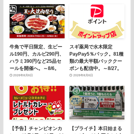
牛角で平日限定、生ビー
スギ薬局で水木限定
ル190円、カルビ290円、
PayPay5％バック。81種
ハラミ390円など25品セ
類の最大半額バッククー
ールを開催へ。～8/6。
ポンも配信中。～8/27。
2026年8月6日
2026年8月6日
【予告】チャンピオンカ
【プライチ】本日始まる