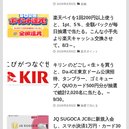
2026年8月6日
金融
楽天ペイを1回200円以上使う
と、1pt、5％、全額バックが毎
日抽選で当たる。こんな小手先
より楽天キャッシュ交換させ
て。8/3～。
2026年8月6日
楽天ポイント
キリン のどごし＜生＞を買う
と、Da-iCE東京ドーム公演招
待、タンブラー、ゴミキュー
ブ、QUOカード500円分が抽選
で総計2,020名に当たる。～
9/30。
2026年8月6日
抽選で当たる
JQ SUGOCA JCBに新規入会
し、スマホ決済1万円・カード30