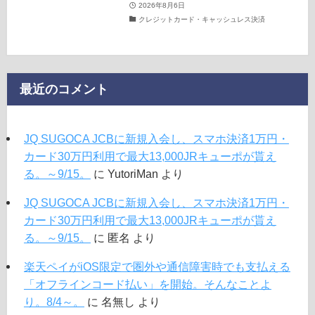
2026年8月6日
クレジットカード・キャッシュレス決済
最近のコメント
JQ SUGOCA JCBに新規入会し、スマホ決済1万円・
カード30万円利用で最大13,000JRキューポが貰え
る。～9/15。
に
YutoriMan
より
JQ SUGOCA JCBに新規入会し、スマホ決済1万円・
カード30万円利用で最大13,000JRキューポが貰え
る。～9/15。
に
匿名
より
楽天ペイがiOS限定で圏外や通信障害時でも支払える
「オフラインコード払い」を開始。そんなことよ
り。8/4～。
に
名無し
より