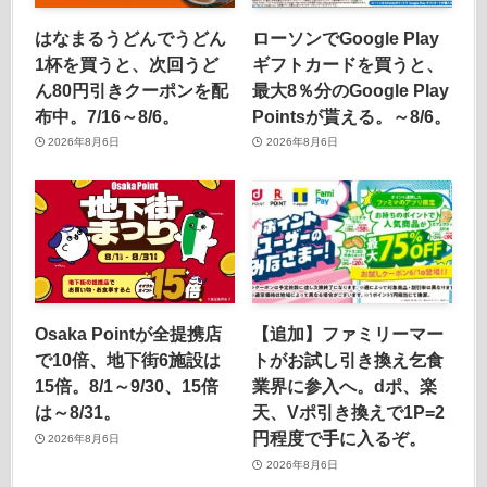
はなまるうどんでうどん
ローソンでGoogle Play
1杯を買うと、次回うど
ギフトカードを買うと、
ん80円引きクーポンを配
最大8％分のGoogle Play
布中。7/16～8/6。
Pointsが貰える。～8/6。
2026年8月6日
2026年8月6日
Osaka Pointが全提携店
【追加】ファミリーマー
で10倍、地下街6施設は
トがお試し引き換え乞食
15倍。8/1～9/30、15倍
業界に参入へ。dポ、楽
は～8/31。
天、Vポ引き換えで1P=2
円程度で手に入るぞ。
2026年8月6日
2026年8月6日