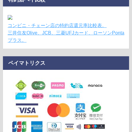
コンビニ・チェーン店の特約店還元率比較表。
三井住友Olive、JCB、三菱UFJカード、ローソンPonta
プラス。
ペイマトリクス