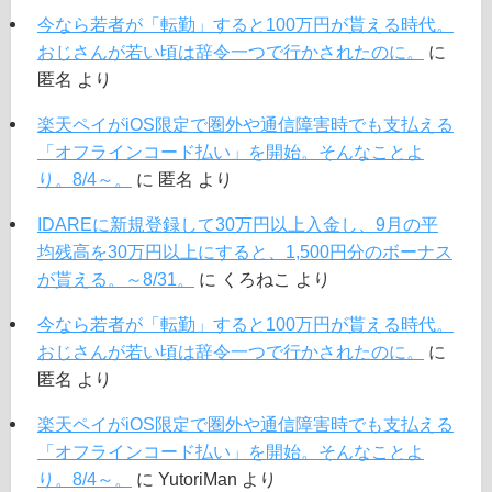
今なら若者が「転勤」すると100万円が貰える時代。
おじさんが若い頃は辞令一つで行かされたのに。
に
匿名
より
楽天ペイがiOS限定で圏外や通信障害時でも支払える
「オフラインコード払い」を開始。そんなことよ
り。8/4～。
に
匿名
より
IDAREに新規登録して30万円以上入金し、9月の平
均残高を30万円以上にすると、1,500円分のボーナス
が貰える。～8/31。
に
くろねこ
より
今なら若者が「転勤」すると100万円が貰える時代。
おじさんが若い頃は辞令一つで行かされたのに。
に
匿名
より
楽天ペイがiOS限定で圏外や通信障害時でも支払える
「オフラインコード払い」を開始。そんなことよ
り。8/4～。
に
YutoriMan
より