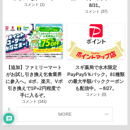
コメント (1)
8/31。
コメント (37)
【追加】ファミリーマート
スギ薬局で水木限定
がお試し引き換え乞食業界
PayPay5％バック。81種類
に参入へ。dポ、楽天、Vポ
の最大半額バッククーポン
引き換えで1P=2円程度で
も配信中。～8/27。
コメント (0)
手に入るぞ。
コメント (141)
1
MORE