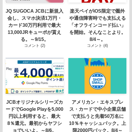
JQ SUGOCA JCBに新規入
楽天ペイがiOS限定で圏外
会し、スマホ決済1万円・
や通信障害時でも支払える
カード30万円利用で最大
「オフラインコード払い」
13,000JRキューポが貰え
を開始。そんなことより。
る。～9/15。
8/4～。
コメント (2)
コメント (4)
JCBオリジナルシリーズカ
アメリカン・エキスプレ
ードでGoogle Playを5,000
ス・カードで中小企業店舗
円以上利用すると、最大
で支払うと先着50万名に
8％還元。最初からヤフシ
10％キャッシュバック。上
ョでいいよ。～8/6。
限2000円バック。8/4～