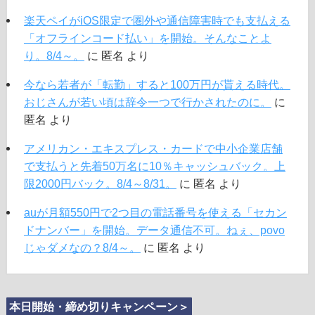
楽天ペイがiOS限定で圏外や通信障害時でも支払える
「オフラインコード払い」を開始。そんなことよ
り。8/4～。
に
匿名
より
今なら若者が「転勤」すると100万円が貰える時代。
おじさんが若い頃は辞令一つで行かされたのに。
に
匿名
より
アメリカン・エキスプレス・カードで中小企業店舗
で支払うと先着50万名に10％キャッシュバック。上
限2000円バック。8/4～8/31。
に
匿名
より
auが月額550円で2つ目の電話番号を使える「セカン
ドナンバー」を開始。データ通信不可。ねぇ、povo
じゃダメなの？8/4～。
に
匿名
より
本日開始・締め切りキャンペーン＞