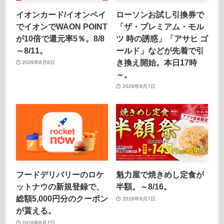
イオンカード/イオンペイ
ローソンお試し引換券で
でイオンでWAON POINT
「ザ・プレミアム・モル
が10倍で還元率5％。8/8
ツ 時の誘惑」「アサヒ ゴ
～8/11。
ールド」などが先着で引
き換え開始。本日17時
2026年8月8日
～。
2026年8月7日
フードデリバリーのロケ
魁力屋で焼きめし定食が
ットナウの新規登録で、
半額。～8/16。
総額5,000円分のクーポン
2026年8月7日
が貰える。
2026年8月7日