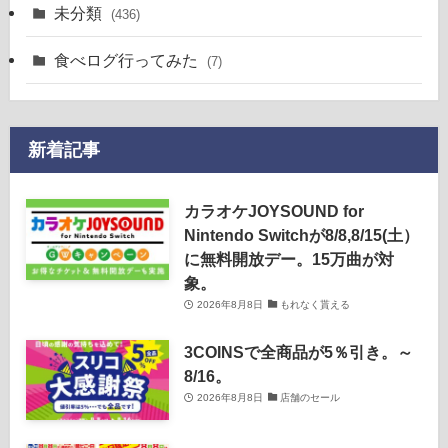
未分類
(436)
食べログ行ってみた
(7)
新着記事
カラオケJOYSOUND for
Nintendo Switchが8/8,8/15(土）
に無料開放デー。15万曲が対
象。
2026年8月8日
もれなく貰える
3COINSで全商品が5％引き。～
8/16。
2026年8月8日
店舗のセール