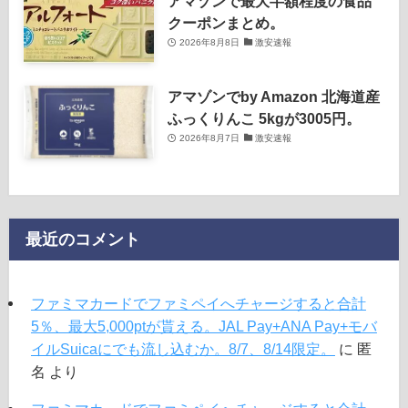
アマゾンで最大半額程度の食品
クーポンまとめ。
2026年8月8日
激安速報
アマゾンでby Amazon 北海道産
ふっくりんこ 5kgが3005円。
2026年8月7日
激安速報
最近のコメント
ファミマカードでファミペイへチャージすると合計
5％、最大5,000ptが貰える。JAL Pay+ANA Pay+モバ
イルSuicaにでも流し込むか。8/7、8/14限定。
に
匿
名
より