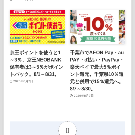
京王ポイントを使うと1
千葉市でAEON Pay・au
～3％、京王NEOBANK
PAY・d払い・PayPay・
保有者は3～5％がポイン
楽天ペイで最大5％ポイ
トバック。8/1～8/31。
ント還元。千葉県10％還
元と併用で15％還元へ。
2026年8月7日
8/7～8/30。
2026年8月7日
0