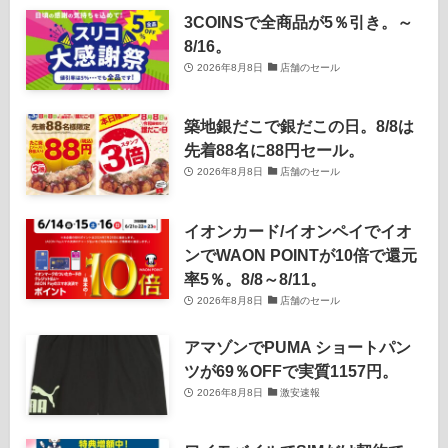
3COINSで全商品が5％引き。～
8/16。
2026年8月8日
店舗のセール
築地銀だこで銀だこの日。8/8は
先着88名に88円セール。
2026年8月8日
店舗のセール
イオンカード/イオンペイでイオ
ンでWAON POINTが10倍で還元
率5％。8/8～8/11。
2026年8月8日
店舗のセール
アマゾンでPUMA ショートパン
ツが69％OFFで実質1157円。
2026年8月8日
激安速報