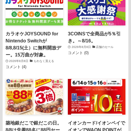
カラオケJOYSOUND for
3COINSで全商品が5％引
Nintendo Switchが
き。～8/16。
8/8,8/15(土）に無料開放デ
2026年8月8日
店舗のセール
コメント (0)
ー。15万曲が対象。
2026年8月8日
もれなく貰える
コメント (4)
築地銀だこで銀だこの日。
イオンカード/イオンペイで
8/8は先着88名に88円セー
イオンでWAON POINTが