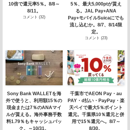
10倍で還元率5％。8/8～
5％、最大5,000ptが貰え
8/11。
る。JAL Pay+ANA
コメント (32)
Pay+モバイルSuicaにでも
流し込むか。8/7、8/14限
定。
コメント (23)
Sony Bank WALLETを海
千葉市でAEON Pay・au
外で使うと、利用額15％の
PAY・d払い・PayPay・楽
現金または7％のANAマイ
天ペイで最大5％ポイント
ルが貰える。海外事務手数
還元。千葉県10％還元と併
料1.79％もキャッシュバッ
用で15％還元へ。8/7～
ク。～10/31。
8/30。