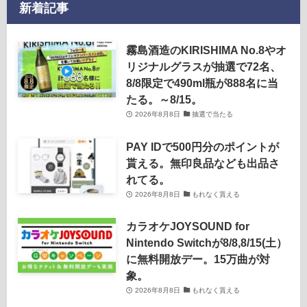
新着記事
霧島酒造のKIRISHIMA No.8やオ
リジナルグラスが抽選で72名、
8/8限定で490ml瓶が888名に当
たる。～8/15。
2026年8月8日
抽選で当たる
PAY IDで500円分のポイントが
貰える。無印良品なども出品さ
れてる。
2026年8月8日
もれなく貰える
カラオケJOYSOUND for
Nintendo Switchが8/8,8/15(土）
に無料開放デー。15万曲が対
象。
2026年8月8日
もれなく貰える