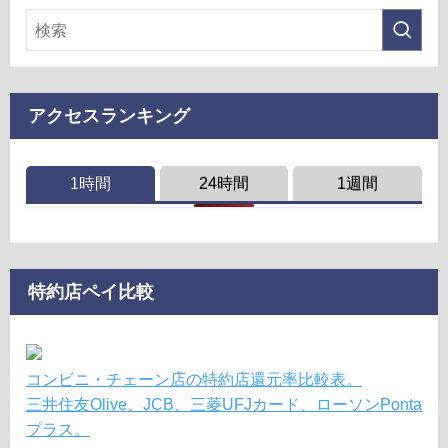
アクセスランキング
1時間
24時間
1週間
特約店ペイ比較
コンビニ・チェーン店の特約店還元率比較表。
三井住友Olive、JCB、三菱UFJカード、ローソンPonta
プラス。