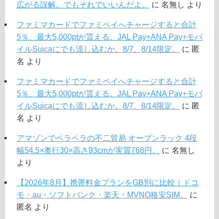
広がる誤解。でもそれでいいんだよ。
に
名無し
より
ファミマカードでファミペイへチャージすると合計
5％、最大5,000ptが貰える。JAL Pay+ANA Pay+モバ
イルSuicaにでも流し込むか。8/7、8/14限定。
に
匿
名
より
ファミマカードでファミペイへチャージすると合計
5％、最大5,000ptが貰える。JAL Pay+ANA Pay+モバ
イルSuicaにでも流し込むか。8/7、8/14限定。
に
匿
名
より
アマゾンでペラペラの不二貿易 オープンラック 4段
幅54.5×奥行30×高さ93cmが実質768円。
に
名無し
より
【2026年8月】携帯料金プランをGB別に比較｜ドコ
モ・au・ソフトバンク・楽天・MVNO格安SIM。
に
匿名
より