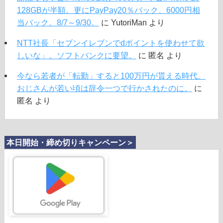
128GBが半額。更にPayPay20％バック、6000円相
当バック。8/7～9/30。
に
YutoriMan
より
NTT社長「セブンイレブンでdポイントを使わせて欲
しいな」。ソフトバンクに要望。
に
匿名
より
今なら若者が「転勤」すると100万円が貰える時代。
おじさんが若い頃は辞令一つで行かされたのに。
に
匿名
より
本日開始・締め切りキャンペーン＞