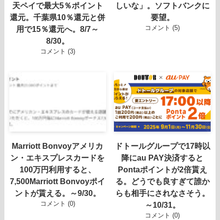
天ペイで最大5％ポイント
しいな」。ソフトバンクに
還元。千葉県10％還元と併
要望。
コメント (5)
用で15％還元へ。8/7～
8/30。
コメント (3)
Marriott Bonvoyアメリカ
ドトールグループで17時以
ン・エキスプレスカードを
降にau PAY決済すると
100万円利用すると、
Pontaポイントが2倍貰え
7,500Marriott Bonvoyポイ
る。どうでも良すぎて誰か
ントが貰える。～9/30。
らも相手にされなさそう。
コメント (0)
～10/31。
コメント (0)