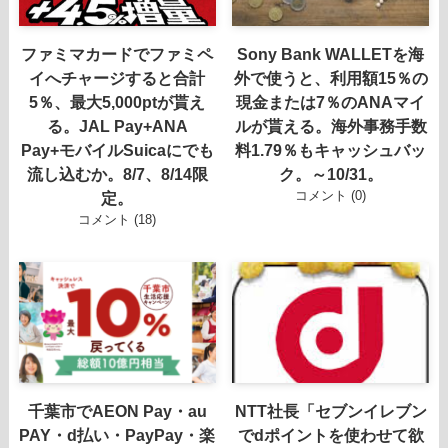
ファミマカードでファミペ
Sony Bank WALLETを海
イへチャージすると合計
外で使うと、利用額15％の
5％、最大5,000ptが貰え
現金または7％のANAマイ
る。JAL Pay+ANA
ルが貰える。海外事務手数
Pay+モバイルSuicaにでも
料1.79％もキャッシュバッ
流し込むか。8/7、8/14限
ク。～10/31。
コメント (0)
定。
コメント (18)
千葉市でAEON Pay・au
NTT社長「セブンイレブン
PAY・d払い・PayPay・楽
でdポイントを使わせて欲