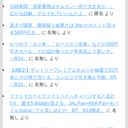
日経新聞「資産運用はオルカン一択で大丈夫か」。
広がる誤解。でもそれでいいんだよ。
に
匿名
より
楽天で国産 腹骨取り金華さば 2kg がポイント50％
＆500円引き。
に
名無し
より
かつやで「カツ丼」「ロースカツ定食」などが150円
引きセール。その辺の食べログ有名店より旨いぞ。
～8/14。
に
名無し
より
【d限定】サントリープレミアムモルツが抽選で15万
名にその場で当たる。コンビニで引き換え可能。8/5
～8/18。
に
名無し
より
ファミマカードでファミペイへチャージすると合計
5％、最大5,000ptが貰える。JAL Pay+ANA Pay+モバ
イルSuicaにでも流し込むか。8/7、8/14限定。
に
名
無し
より