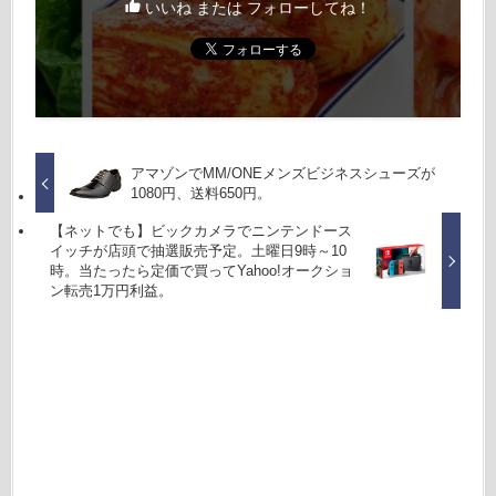
いいね または フォローしてね！
アマゾンでMM/ONEメンズビジネスシューズが
1080円、送料650円。
【ネットでも】ビックカメラでニンテンドース
イッチが店頭で抽選販売予定。土曜日9時～10
時。当たったら定価で買ってYahoo!オークショ
ン転売1万円利益。