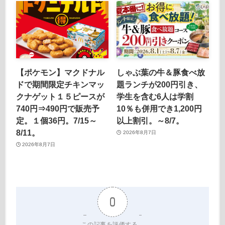
【ポケモン】マクドナル
しゃぶ葉の牛＆豚食べ放
ドで期間限定チキンマッ
題ランチが200円引き、
クナゲット１５ピースが
学生を含む6人は学割
740円⇒490円で販売予
10％も併用でき1,200円
定。１個36円。7/15～
以上割引。～8/7。
8/11。
2026年8月7日
2026年8月7日
0
この記事を評価する。