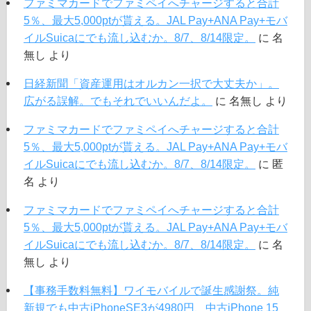
ファミマカードでファミペイへチャージすると合計
5％、最大5,000ptが貰える。JAL Pay+ANA Pay+モバ
イルSuicaにでも流し込むか。8/7、8/14限定。
に
名
無し
より
日経新聞「資産運用はオルカン一択で大丈夫か」。
広がる誤解。でもそれでいいんだよ。
に
名無し
より
ファミマカードでファミペイへチャージすると合計
5％、最大5,000ptが貰える。JAL Pay+ANA Pay+モバ
イルSuicaにでも流し込むか。8/7、8/14限定。
に
匿
名
より
ファミマカードでファミペイへチャージすると合計
5％、最大5,000ptが貰える。JAL Pay+ANA Pay+モバ
イルSuicaにでも流し込むか。8/7、8/14限定。
に
名
無し
より
【事務手数料無料】ワイモバイルで誕生感謝祭。純
新規でも中古iPhoneSE3が4980円、中古iPhone 15