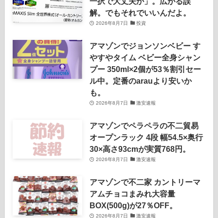
一択で大丈夫か」。広がる誤
解。でもそれでいいんだよ。
2026年8月7日
投資
アマゾンでジョンソンベビー す
やすやタイム ベビー全身シャン
プー 350ml×2個が53％割引セー
ル中。定番のarauより安いか
も。
2026年8月7日
激安速報
アマゾンでペラペラの不二貿易
オープンラック 4段 幅54.5×奥行
30×高さ93cmが実質768円。
2026年8月7日
激安速報
アマゾンで不二家 カントリーマ
アムチョコまみれ大容量
BOX(500g)が27％OFF。
2026年8月7日
激安速報