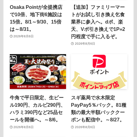
Osaka Pointが全提携店
【追加】ファミリーマー
で10倍、地下街6施設は
トがお試し引き換え乞食
15倍。8/1～9/30、15倍
業界に参入へ。dポ、楽
は～8/31。
天、Vポ引き換えで1P=2
円程度で手に入るぞ。
2026年8月6日
2026年8月6日
牛角で平日限定、生ビー
スギ薬局で水木限定
ル190円、カルビ290円、
PayPay5％バック。81種
ハラミ390円など25品セ
類の最大半額バッククー
ールを開催へ。～8/6。
ポンも配信中。～8/27。
2026年8月6日
2026年8月6日