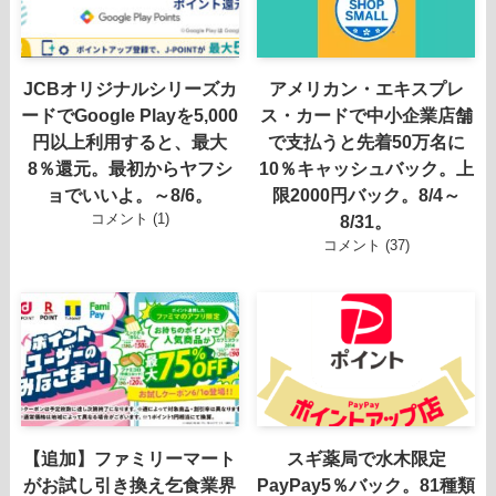
JCBオリジナルシリーズカ
アメリカン・エキスプレ
ードでGoogle Playを5,000
ス・カードで中小企業店舗
円以上利用すると、最大
で支払うと先着50万名に
8％還元。最初からヤフシ
10％キャッシュバック。上
ョでいいよ。～8/6。
限2000円バック。8/4～
コメント (1)
8/31。
コメント (37)
【追加】ファミリーマート
スギ薬局で水木限定
がお試し引き換え乞食業界
PayPay5％バック。81種類