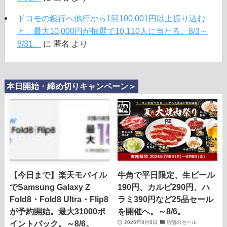
ドコモの銀行へ他行から1回100,001円以上振り込む
と、最大10,000円が抽選で10,110人に当たる。8/3～
8/31。
に
匿名
より
本日開始・締め切りキャンペーン＞
【今日まで】楽天モバイル
牛角で平日限定、生ビール
でSamsung Galaxy Z
190円、カルビ290円、ハ
Fold8・Fold8 Ultra・Flip8
ラミ390円など25品セール
が予約開始。最大31000ポ
を開催へ。～8/6。
イントバック。～8/6。
2026年8月6日
店舗のセール