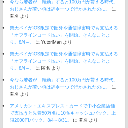
今なら若者が「転勤」すると100万円が貰える時代。
おじさんが若い頃は辞令一つで行かされたのに。
に
匿名
より
楽天ペイがiOS限定で圏外や通信障害時でも支払える
「オフラインコード払い」を開始。そんなことよ
り。8/4～。
に
YutoriMan
より
楽天ペイがiOS限定で圏外や通信障害時でも支払える
「オフラインコード払い」を開始。そんなことよ
り。8/4～。
に
匿名
より
今なら若者が「転勤」すると100万円が貰える時代。
おじさんが若い頃は辞令一つで行かされたのに。
に
匿名
より
アメリカン・エキスプレス・カードで中小企業店舗
で支払うと先着50万名に10％キャッシュバック。上
限2000円バック。8/4～8/31。
に
匿名
より