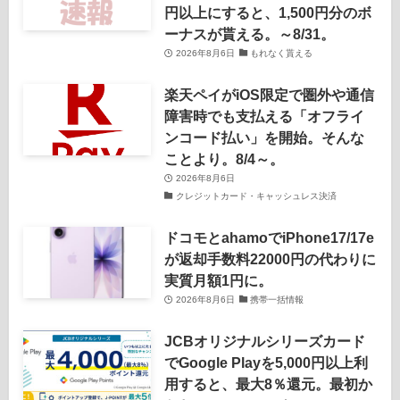
円以上にすると、1,500円分のボ
ーナスが貰える。～8/31。
2026年8月6日
もれなく貰える
楽天ペイがiOS限定で圏外や通信
障害時でも支払える「オフライ
ンコード払い」を開始。そんな
ことより。8/4～。
2026年8月6日
クレジットカード・キャッシュレス決済
ドコモとahamoでiPhone17/17e
が返却手数料22000円の代わりに
実質月額1円に。
2026年8月6日
携帯一括情報
JCBオリジナルシリーズカード
でGoogle Playを5,000円以上利
用すると、最大8％還元。最初か