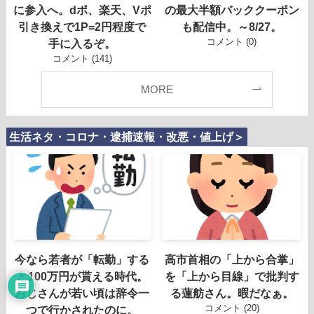
に参入へ。dポ、楽天、Vポ
の最大半額バッククーポン
引き換えで1P=2円程度で
も配信中。～8/27。
コメント (0)
手に入るぞ。
コメント (141)
MORE
生活ネタ・コロナ・逮捕速報・改悪・値上げ＞
今なら若者が「転勤」する
高市首相の「上から合掌」
と100万円が貰える時代。
を「上から目線」で批判す
おじさんが若い頃は辞令一
る蓮舫さん。暇だなぁ。
コメント (20)
つで行かされたのに。