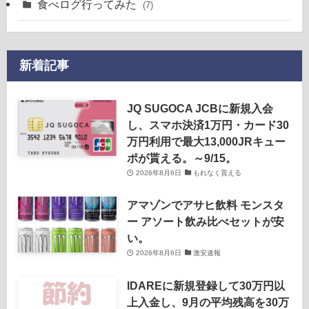
食べログ行ってみた
(7)
新着記事
JQ SUGOCA JCBに新規入会
し、スマホ決済1万円・カード30
万円利用で最大13,000JRキュー
ポが貰える。～9/15。
2026年8月6日
もれなく貰える
アマゾンでアサヒ飲料 モンスタ
ー アソート飲み比べセットが安
い。
2026年8月6日
激安速報
IDAREに新規登録して30万円以
上入金し、9月の平均残高を30万