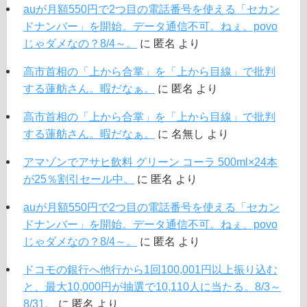
auが月額550円で2つ目の電話番号を使える「セカン
ドナンバー」を開始。データ通信不可。ねぇ、povo
じゃダメなの？8/4～。
に
匿名
より
高市首相の「上から合掌」を「上から目線」で批判
する蓮舫さん。暇だなぁ。
に
匿名
より
高市首相の「上から合掌」を「上から目線」で批判
する蓮舫さん。暇だなぁ。
に
名無し
より
アマゾンでアサヒ飲料 グリーン コーラ 500ml×24本
が25％割引セール中。
に
匿名
より
auが月額550円で2つ目の電話番号を使える「セカン
ドナンバー」を開始。データ通信不可。ねぇ、povo
じゃダメなの？8/4～。
に
匿名
より
ドコモの銀行へ他行から1回100,001円以上振り込む
と、最大10,000円が抽選で10,110人に当たる。8/3～
8/31。
に
匿名
より