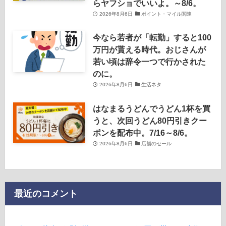
らヤフショでいいよ。～8/6。
2026年8月6日
ポイント・マイル関連
今なら若者が「転勤」すると100
万円が貰える時代。おじさんが
若い頃は辞令一つで行かされた
のに。
2026年8月6日
生活ネタ
はなまるうどんでうどん1杯を買
うと、次回うどん80円引きクー
ポンを配布中。7/16～8/6。
2026年8月6日
店舗のセール
最近のコメント