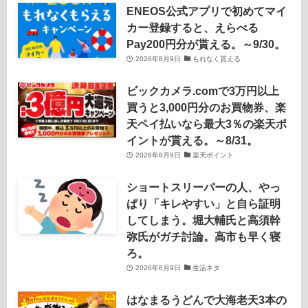
ENEOS公式アプリで初めてマイ
カー登録すると、えらべる
Pay200円分が貰える。～9/30。
2026年8月9日
もれなく貰える
ビックカメラ.comで3万円以上
買うと3,000円分のお買物券、楽
天ペイ払いなら最大3％の楽天ポ
イントが貰える。～8/31。
2026年8月9日
楽天ポイント
ショートスリーパーの人、やっ
ぱり「キレやすい」と自ら証明
してしまう。堀大輔氏と高須幹
弥氏がガチ討論。高市も早く寝
ろ。
2026年8月9日
生活ネタ
はなまるうどんで大海老天3本の