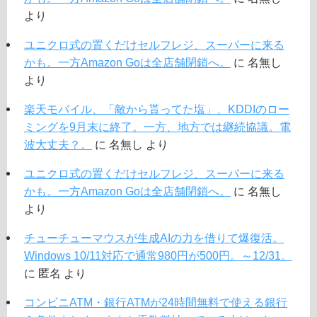
より
ユニクロ式の置くだけセルフレジ、スーパーに来る
かも。一方Amazon Goは全店舗閉鎖へ。
に
名無し
より
楽天モバイル、「敵から貰ってた塩」、KDDIのロー
ミングを9月末に終了。一方、地方では継続協議。電
波大丈夫？。
に
名無し
より
ユニクロ式の置くだけセルフレジ、スーパーに来る
かも。一方Amazon Goは全店舗閉鎖へ。
に
名無し
より
チューチューマウスが生成AIの力を借りて爆復活。
Windows 10/11対応で通常980円が500円。～12/31。
に
匿名
より
コンビニATM・銀行ATMが24時間無料で使える銀行