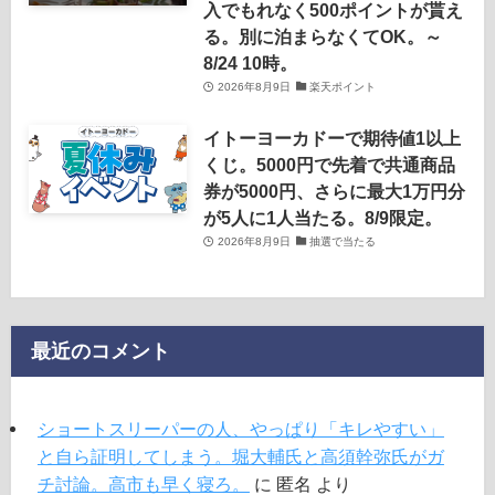
入でもれなく500ポイントが貰え
る。別に泊まらなくてOK。～
8/24 10時。
2026年8月9日
楽天ポイント
イトーヨーカドーで期待値1以上
くじ。5000円で先着で共通商品
券が5000円、さらに最大1万円分
が5人に1人当たる。8/9限定。
2026年8月9日
抽選で当たる
最近のコメント
ショートスリーパーの人、やっぱり「キレやすい」
と自ら証明してしまう。堀大輔氏と高須幹弥氏がガ
チ討論。高市も早く寝ろ。
に
匿名
より