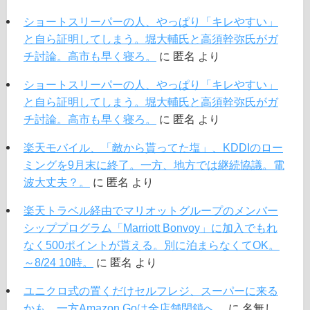
ショートスリーパーの人、やっぱり「キレやすい」
と自ら証明してしまう。堀大輔氏と高須幹弥氏がガ
チ討論。高市も早く寝ろ。
に
匿名
より
ショートスリーパーの人、やっぱり「キレやすい」
と自ら証明してしまう。堀大輔氏と高須幹弥氏がガ
チ討論。高市も早く寝ろ。
に
匿名
より
楽天モバイル、「敵から貰ってた塩」、KDDIのロー
ミングを9月末に終了。一方、地方では継続協議。電
波大丈夫？。
に
匿名
より
楽天トラベル経由でマリオットグループのメンバー
シッププログラム「Marriott Bonvoy」に加入でもれ
なく500ポイントが貰える。別に泊まらなくてOK。
～8/24 10時。
に
匿名
より
ユニクロ式の置くだけセルフレジ、スーパーに来る
かも。一方Amazon Goは全店舗閉鎖へ。
に
名無し