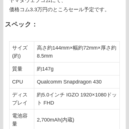
ヤマダウェブコムにて、
価格コム3.3万円のところセール予定です。
スペック：
サイズ
高さ約144mm×幅約72mm×厚さ約
(約)
8.5mm
質量
約147g
CPU
Qualcomm Snapdragon 430
ディス
約5.0インチ IGZO 1920×1080ドッ
プレイ
ト FHD
電池容
2,700mAh(内蔵)
量