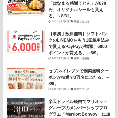
「はなまる感謝うどん」が870
円、オリジナルシールも貰え
る。～8/31。
2026年8月9日
抽選で当たる
【事務手数料無料】ソフトバン
クのLINEMOをもう1回線申込み
で貰えるPayPayが増額、6000
ポイントが貰える。～8/9。
2026年8月9日
携帯一括情報
セブン‐イレブンで副菜無料クー
ポンが抽選で3万名に当たる。～
8/9。
2026年8月9日
抽選で当たる
楽天トラベル経由でマリオット
グループのメンバーシッププロ
グラム「Marriott Bonvoy」に加