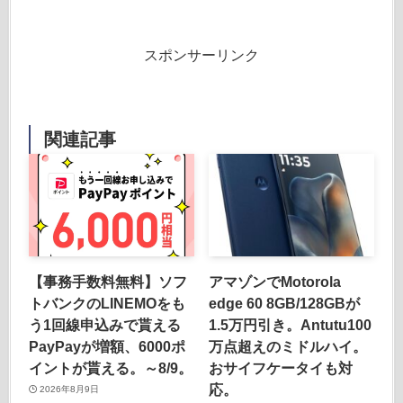
スポンサーリンク
関連記事
【事務手数料無料】ソフ
アマゾンでMotorola
トバンクのLINEMOをも
edge 60 8GB/128GBが
う1回線申込みで貰える
1.5万円引き。Antutu100
PayPayが増額、6000ポ
万点超えのミドルハイ。
イントが貰える。～8/9。
おサイフケータイも対
応。
2026年8月9日