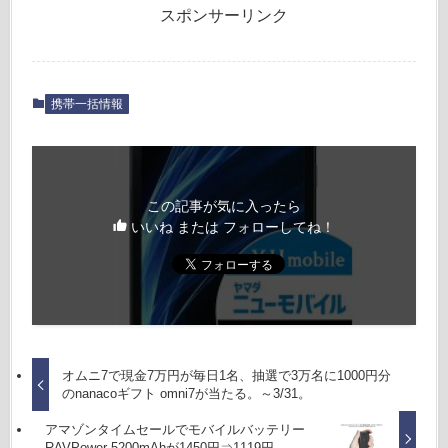
スポンサーリンク
携帯一括情報
この記事が気に入ったら
いいね または フォローしてね！
オムニ7で現金7万円が毎日1名、抽選で3万名に1000円分
のnanacoギフト omni7が当たる。～3/31。
アマゾンタイムセールでモバイルバッテリー
RAVPower 5200mAhが1450円⇒1119円。