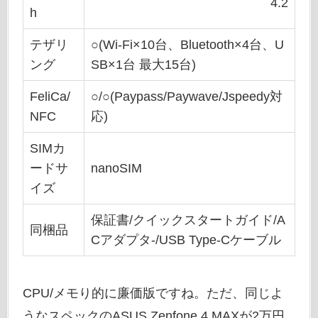
4.2
h
テザリ
○(Wi-Fi×10台、Bluetooth×4台、U
ング
SB×1台 最大15台)
FeliCa/
○/○(Paypass/Paywave/Jspeedy対
NFC
応)
SIMカ
ードサ
nanoSIM
イズ
保証書/クイックスタートガイド/A
同梱品
Cアダプタ-/USB Type-Cケーブル
CPU/メモり的に廉価版ですね。ただ、同じよ
うなスペックのASUS Zenfone 4 MAXが2万円