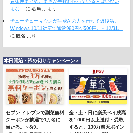
＆条件まとめ。まさか手数料払っている人はいない
よな。
に
名無し
より
チューチューマウスが生成AIの力を借りて爆復活。
Windows 10/11対応で通常980円が500円。～12/31。
に
匿名
より
本日開始・締め切りキャンペーン＞
セブン‐イレブンで副菜無料
金・土・日に楽天ペイ残高
クーポンが抽選で3万名に
を1,000円以上送付・受取
当たる。～8/9。
すると、100万楽天ポイン