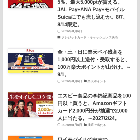
5％、最大5,000ptが貰える。
JAL Pay+ANA Pay+モバイル
Suicaにでも流し込むか。8/7、
8/14限定。
2026年8月6日
クレジットカード・キャッシュレス決済
金・土・日に楽天ペイ残高を
1,000円以上送付・受取すると、
100万楽天ポイントが山分け。～
9/1。
2026年8月6日
楽天ポイント
エスビー食品の李錦記商品を100
円以上買うと、Amazonギフト
カード2,000円分が抽選で2,000
人に当たる。～2027/2/24。
2026年8月6日
抽選で当たる
ワイモバイルで中古の