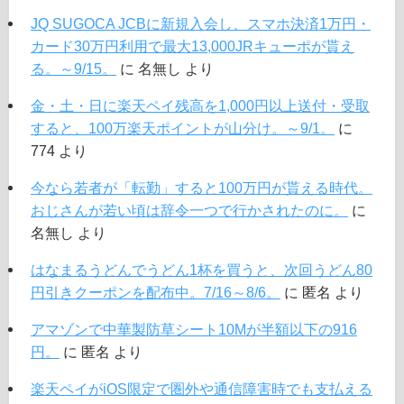
JQ SUGOCA JCBに新規入会し、スマホ決済1万円・
カード30万円利用で最大13,000JRキューポが貰え
る。～9/15。
に
名無し
より
金・土・日に楽天ペイ残高を1,000円以上送付・受取
すると、100万楽天ポイントが山分け。～9/1。
に
774
より
今なら若者が「転勤」すると100万円が貰える時代。
おじさんが若い頃は辞令一つで行かされたのに。
に
名無し
より
はなまるうどんでうどん1杯を買うと、次回うどん80
円引きクーポンを配布中。7/16～8/6。
に
匿名
より
アマゾンで中華製防草シート10Mが半額以下の916
円。
に
匿名
より
楽天ペイがiOS限定で圏外や通信障害時でも支払える