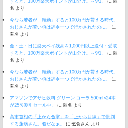
すると、100万楽天ポイントが山分け。～9/1。
に
匿
名
より
今なら若者が「転勤」すると100万円が貰える時代。
おじさんが若い頃は辞令一つで行かされたのに。
に
匿名
より
金・土・日に楽天ペイ残高を1,000円以上送付・受取
すると、100万楽天ポイントが山分け。～9/1。
に
匿
名
より
今なら若者が「転勤」すると100万円が貰える時代。
おじさんが若い頃は辞令一つで行かされたのに。
に
匿名
より
アマゾンでアサヒ飲料 グリーン コーラ 500ml×24本
が25％割引セール中。
に
匿名
より
高市首相の「上から合掌」を「上から目線」で批判
する蓮舫さん。暇だなぁ。
に
乞食さん
より