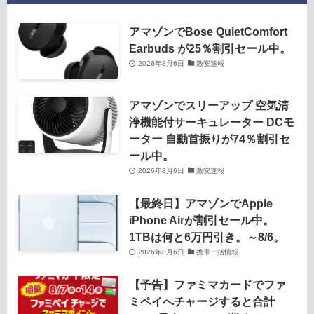
アマゾンでBose QuietComfort
Earbuds が25％割引セール中。
2026年8月6日
激安速報
アマゾンでスリーアップ 空気清
浄機能付サーキュレーター DCモ
ーター 自動首振りが74％割引セ
ール中。
2026年8月6日
激安速報
【最終日】アマゾンでApple
iPhone Airが割引セール中。
1TBは何と6万円引き。～8/6。
2026年8月6日
携帯一括情報
【予告】ファミマカードでファ
ミペイへチャージすると合計