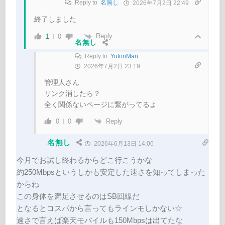
Reply to
名無し
2026年7月2日 22:49
終了しました
Reply
1
0
名無し
Reply to
YutoriMan
2026年7月2日 23:19
管理人さん
リンク消したら？
全く関係ないページに繋がってるよ
Reply
0
0
名無し
2026年6月13日 14:06
今月でお試し終わるからどこ行こうかな
約250Mbpsというしかも安定した速さを知ってしまった
からね
この身体を満足させるのはSB回線だ
となるとコスパから言ってもラインモしかない☆
速さで言えば楽天モバイルも150Mbpsは出てたな