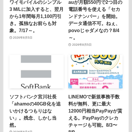
ワイモバイルのシンプル
auが月額550円で2つ目の
3 M/Lに加入すると、翌月
電話番号を使える「セカ
から1年間毎月1,100円引
ンドナンバー」を開始。
き。孤独なお前らも対
データ通信不可。ねぇ、
象。7/17～。
povoじゃダメなの？8/4
～。
2026年8月5日
2026年8月5日
ソフトバンク宮川社長
LINEMOで新規事務手数
「ahamoの40GB化を追
料が無料、更に最大
いかけるつもりはな
12000円相当PayPayが貰
い」。残念、しかし当
える。PayPayのクレカ
然。
チャージも可能。8/3〜
8/9。
2026年8月4日