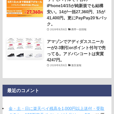
iPhone14/15が純新規でも結構
安い。14が一括27,360円、15が
41,400円。更にPayPay20％バッ
ク。
2026年8月6日
携帯一括情報
アマゾンでアディダススニーカ
ーが2-3割引orポイント付与で売
ってる。アドバンコートは実質
4247円。
2026年8月6日
激安速報
最近のコメント
金・土・日に楽天ペイ残高を1,000円以上送付・受取