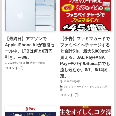
【最終日】アマゾンで
【予告】ファミマカードで
Apple iPhone Airが割引セ
ファミペイへチャージする
ール中。1TBは何と6万円
と合計5％、最大5,000ptが
引き。～8/6。
貰える。JAL Pay+ANA
Pay+モバイルSuicaにでも
2026年8月6日
携帯一括情報
コメント (2)
流し込むか。8/7、8/14限
定。
2026年8月6日
クレジットカード・キャッシュレス決
済
コメント (0)