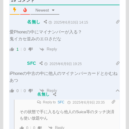
19
コメント
Newest
名無し
2025年6月10日 14:15
愛Phoneの中にマイナンバーが入る？
鬼イカセ並みのエロさだな
Reply
1
0
SFC
2025年6月9日 19:25
iPhoneの中古の中に他人のマイナンバーカードとかむね
あつ
Reply
0
0
名無し
Reply to
SFC
2025年6月9日 20:35
その状態で手に入るなら他人のSuica等のタッチ決済
も使い放題やん
Reply
0
0