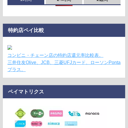
特約店ペイ比較
コンビニ・チェーン店の特約店還元率比較表。
三井住友Olive、JCB、三菱UFJカード、ローソンPonta
プラス。
ペイマトリクス