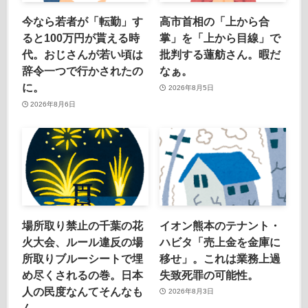
今なら若者が「転勤」す
高市首相の「上から合
ると100万円が貰える時
掌」を「上から目線」で
代。おじさんが若い頃は
批判する蓮舫さん。暇だ
辞令一つで行かされたの
なぁ。
に。
2026年8月5日
2026年8月6日
場所取り禁止の千葉の花
イオン熊本のテナント・
火大会、ルール違反の場
ハビタ「売上金を金庫に
所取りブルーシートで埋
移せ」。これは業務上過
め尽くされるの巻。日本
失致死罪の可能性。
人の民度なんてそんなも
2026年8月3日
ん。