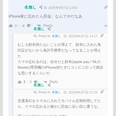
名無し
2025年6月7日 13:02
iPhone家に忘れたら罰金、なんてやだなあ
Reply
0
-4
名無し
Reply to
名無し
2025年6月7日 14:17
むしろ財布持たないことが増えて、財布に入れた免
許証がないから免許不携帯だなってなることが増え
た
スマホ忘れるのは、自分だと財布(apple pay / NLの
Master)専用機のiPhone持たずにコンビニ行って残念
な思いするくらいだ
Reply
2
0
名無し
Reply to
名無し
2025年6月7日 21:33
交通系ICをスマホに入れてモバイル定期利用してた
ら、スマホ忘れると確かに罰金に近い目に遭うな。
Last edited 1 year ago by 名無し