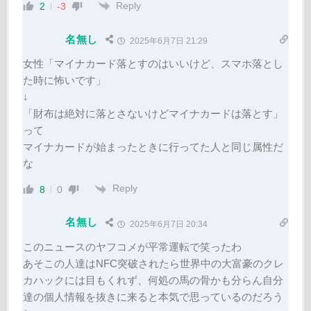
Reply
2
-3
名無し
2025年6月7日 21:29
女性「マイナカード落とすのはいいけど、スマホ落とし
た時に怖いです」
↓
「財布は絶対に落とさないけどマイナカードは落とす」
って
マイナカードが始まったときに行ってた人と同じ属性だ
な
Reply
8
0
名無し
2025年6月7日 20:34
このニュースのヤフコメが平常運転で笑ったわ
あそこの人達はNFC突破されたら世界中の大富豪のクレ
カハックには目もくれず、何処の馬の骨かも分らん自分
達の個人情報を抜きに来ると本気で思っているのだろう