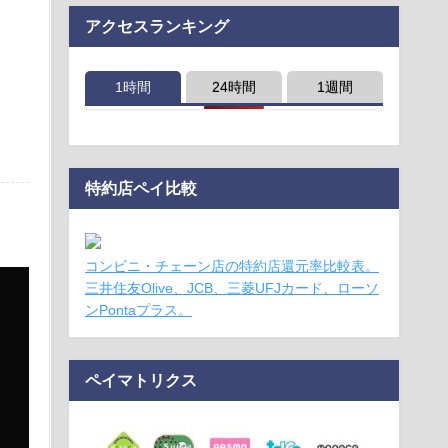
アクセスランキング
1時間
24時間
1週間
特約店ペイ比較
コンビニ・チェーン店の特約店還元率比較表。
三井住友Olive、JCB、三菱UFJカード、ローソ
ンPontaプラス。
ペイマトリクス