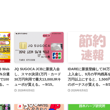
Web
JQ SUGOCA JCBに新規入会
IDAREに新規登録して30
％分還
し、スマホ決済1万円・カード
上入金し、9月の平均残高を
で100
30万円利用で最大13,000JRキ
万円以上にすると、1,500
える。～
ューポが貰える。～9/15。
のボーナスが貰える。～8/3
2026年8月6日
2026年8月6日