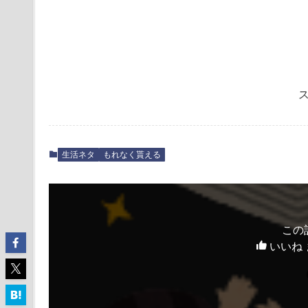
生活ネタ
もれなく貰える
この
いいね 