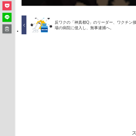
反ワクの「神真都Q」のリーダー、ワクチン
場の病院に侵入し、無事逮捕へ。