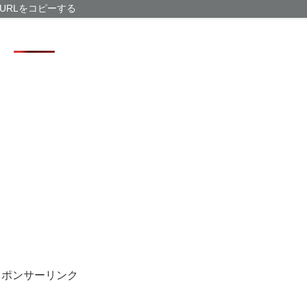
100分の1の価
URLをコピーする
報告
画面の縁取りが
ワイの株式口座
ドコモ・バイク
テム移行
専門家「日本車
スポンサーリンク