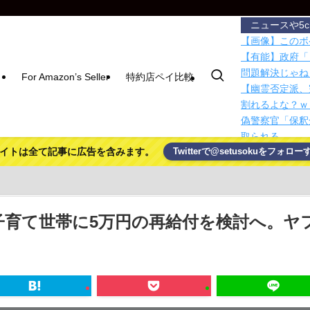
ニュースや5
【画像】このボ
【有能】政府「
問題解決じゃね
For Amazon’s Seller
特約店ペイ比較
【幽霊否定派、
割れるよな？ｗ
偽警察官「保釈
取られる
イトは全て記事に広告を含みます。
Twitterで@setusokuをフォロー
パヨク「アジア
ー！」
積水ハウス「地
滅茶苦茶やろな
人類が太陽系を
子育て世帯に5万円の再給付を検討へ。ヤ
とは？
マグネットでス
【東京】睡眠時
で治療中断―危
ハムスターの日