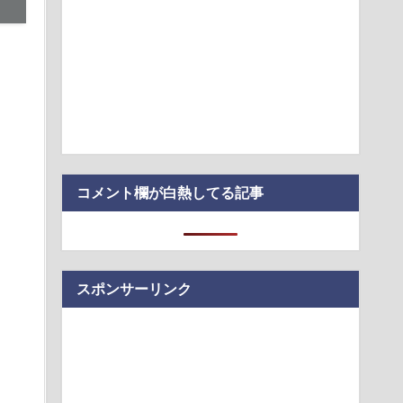
格のオープンモデルでGPT-5.6 Solの検索性能を凌駕したという
ゼロミリ。真のベゼルレス・スマホが誕生
 爆損で逝く
シェアの障害、あす7日復旧へ--背景に「NOLL」刷新へのシス
はダサい、見てて恥ずかしい」
コメント欄が白熱してる記事
スポンサーリンク