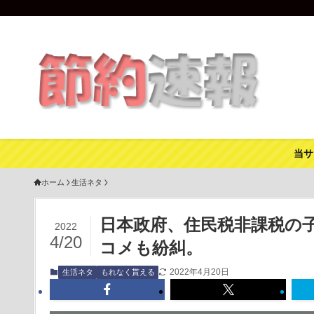
当サ
ホーム
生活ネタ
日本政府、住民税非課税の
2022
4/20
コメも紛糾。
2022年4月20日
生活ネタ
もれなく貰える