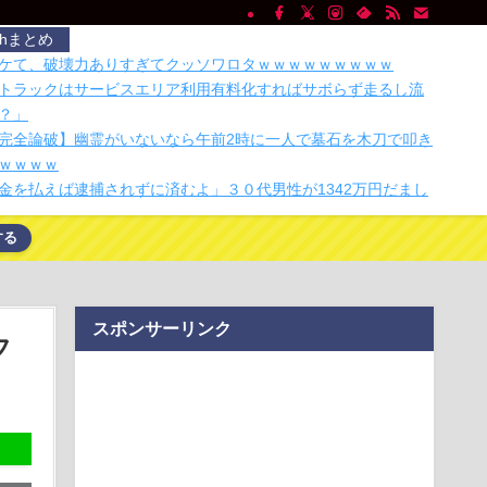
chまとめ
ケて、破壊力ありすぎてクッソワロタｗｗｗｗｗｗｗｗｗ
トラックはサービスエリア利用有料化すればサボらず走るし流
？」
完全論破】幽霊がいないなら午前2時に一人で墓石を木刀で叩き
ｗｗｗｗ
金を払えば逮捕されずに済むよ」３０代男性が1342万円だまし
する
人民、中国人民と連帯して戦おー！悪政高市を打倒するぞ
面師に55億円騙し取られた…」ワイ「はえーかわいそう…会社
ぁ」
スポンサーリンク
決して離れることができない「何もない空間」という最大の壁
フ
マホがピタっ！ 充電しながら冷却できるスマホ充電器
無呼吸症候群診断後に死亡事故＝運転の無職男（３４）、独断
険運転致死罪適用…