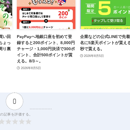
買い回
PayPayへ地銀口座を初めて登
企業などの公式LINEで先着
ちょっ
録すると200ポイント、8,000円
名に5楽天ポイントが貰え
周り裏
チャージ・1,000円決済で300ポ
秒で貰える。
イント、合計500ポイントが貰
2026年8月5日
える。8/3～。
2026年8月5日
0
の記事を評価する。