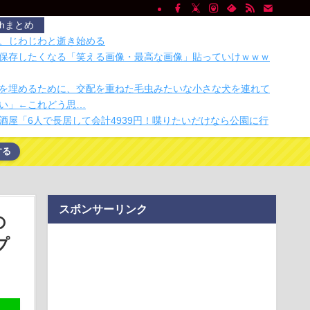
chまとめ
、じわじわと逝き始める
保存したくなる「笑える画像・最高な画像」貼っていけｗｗｗ
を埋めるために、交配を重ねた毛虫みたいな小さな犬を連れて
い」←これどう思…
酒屋「6人で長居して会計4939円！喋りたいだけなら公園に行
する
Switch 2のプレイ動画をリニアPCMサラウンドで録画する方法、
dia」は2026年4月24日に12件の修正提案を処理したあと一切の更新
スポンサーリンク
貴教さん 魅惑のマーメイドすぎるｗｗｗｗｗｗｗｗ
の
5）、税務調査で知り合った納税者の自宅に出入りしお小遣い1億
プ
するwww
口座2052万のうち「約4割が未稼働」だったｗｗｗｗｗ
り？ 手のひらサイズの釣り竿でフィッシング
業 過去最多ペースで倒産へ