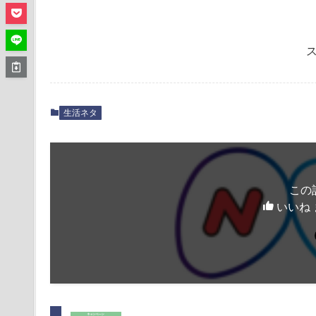
生活ネタ
この
いいね 