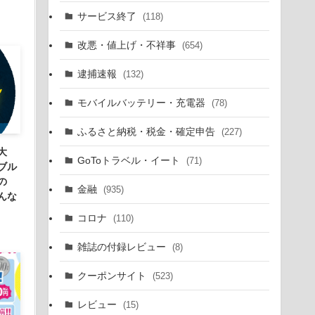
サービス終了
(118)
改悪・値上げ・不祥事
(654)
逮捕速報
(132)
モバイルバッテリー・充電器
(78)
ふるさと納税・税金・確定申告
(227)
大
GoToトラベル・イート
(71)
ブル
の
金融
(935)
んな
コロナ
(110)
雑誌の付録レビュー
(8)
クーポンサイト
(523)
レビュー
(15)