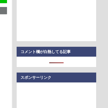
ILE・黒木啓司、妻・宮崎麗果被告へのDV事案で逮捕されてい
打撲、頭部裂…
ステージモニター。ソニー「IER-M500」は普段使いにも良い？
る」KDDI社長が推すAI auショップ全店の業務負荷を大幅低減
」が「がん転移」を促すと判明
コメント欄が白熱してる記事
スポンサーリンク