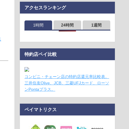
アクセスランキング
1時間
24時間
1週間
1
特約店ペイ比較
コンビニ・チェーン店の特約店還元率比較表。
三井住友Olive、JCB、三菱UFJカード、ローソ
ンPontaプラス。
ペイマトリクス