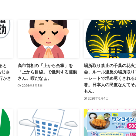
ると
高市首相の「上から合掌」を
場所取り禁止の千葉の花火
おじさ
「上から目線」で批判する蓮舫
会、ルール違反の場所取り
行かさ
さん。暇だなぁ。
ーシートで埋め尽くされる
巻。日本人の民度なんてそ
2026年8月5日
もん。
2026年8月4日