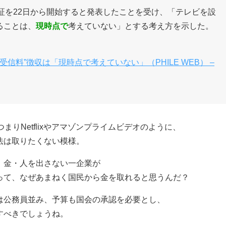
証を22日から開始すると発表したことを受け、「テレビを設
ることは、
現時点で
考えていない」とする考え方を示した。
信料”徴収は「現時点で考えていない」（PHILE WEB） –
つまりNetflixやアマゾンプライムビデオのように、
法は取りたくない模様。
、金・人を出さない一企業が
って、なぜあまねく国民から金を取れると思うんだ？
は公務員並み、予算も国会の承認を必要とし、
すべきでしょうね。