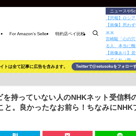
ニュースや5
【悲報】ロシア
【画像】思わず
ｗｗ
For Amazon’s Seller
特約店ペイ比較
宮崎駿「心の穴
る人、本当に醜
【画像あり】居
ってくれ（怒」
イトは全て記事に広告を含みます。
Twitterで@setusokuをフォロー
Nintendo 
Blackma…
「Grokipe
が停止してい…
【Mステ】西川
ビを持っていない人のNHKネット受信料
国税局職員（2
こと。良かったなお前ら！ちなみにNHK
5000万円頂戴
【悲報】NISA
竿を使わない釣
賃上げしない企