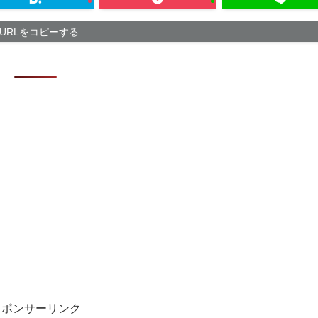
【芸能】元EX
た 宮崎は全身
URLをコピーする
2万円で始める
「かなりイケて
【悲報】「果糖
スポンサーリンク