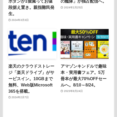
ボタンが1個減ってお値
の艦隊」が独占配信へ。
段据え置き。親指難民発
2024年2月25日
生。
2024年3月3日
楽天のクラウドストレー
アマゾンキンドルで趣味
ジ「楽天ドライブ」がサ
本・実用書フェア。5万
ービスイン。10GBまで
冊本が最大70%OFFセー
無料、Web版Microsoft
ルへ。8/10～8/24。
365を搭載。
2023年8月24日
2024年2月7日