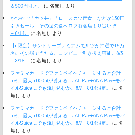
＆500円引き。
に
名無し
より
かつやで「カツ丼」「ロースカツ定食」などが150円
引きセール。その辺の食べログ有名店より旨いぞ。
～8/14。
に
名無し
より
【d限定】サントリープレミアムモルツが抽選で15万
名にその場で当たる。コンビニで引き換え可能。8/5
～8/18。
に
名無し
より
ファミマカードでファミペイへチャージすると合計
5％、最大5,000ptが貰える。JAL Pay+ANA Pay+モバ
イルSuicaにでも流し込むか。8/7、8/14限定。
に
名
無し
より
ファミマカードでファミペイへチャージすると合計
5％、最大5,000ptが貰える。JAL Pay+ANA Pay+モバ
イルSuicaにでも流し込むか。8/7、8/14限定。
に
名
無し
より