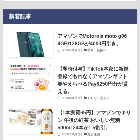
新着記事
アマゾンでMotorola moto g06
4GB/128GBが4000円引き。
2026年8月7日
携帯一括情報
【即時付与】TikTok本家に新規
登録でもれなくアマゾンギフト
券やえらべるPay8250円分が貰
える。
2026年8月7日
もれなく貰える
【1本実質65円】アマゾンでキリ
ン 午後の紅茶 おいしい無糖
500ml 24本が1.5割引。
2026年8月7日
激安速報