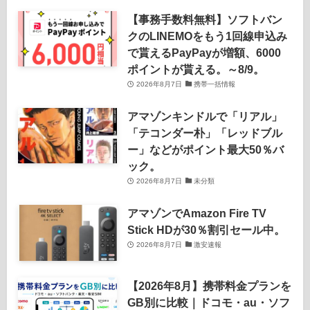
【事務手数料無料】ソフトバン
クのLINEMOをもう1回線申込み
で貰えるPayPayが増額、6000
ポイントが貰える。～8/9。
2026年8月7日
携帯一括情報
アマゾンキンドルで「リアル」
「テコンダー朴」「レッドブル
ー」などがポイント最大50％バ
ック。
2026年8月7日
未分類
アマゾンでAmazon Fire TV
Stick HDが30％割引セール中。
2026年8月7日
激安速報
【2026年8月】携帯料金プランを
GB別に比較｜ドコモ・au・ソフ