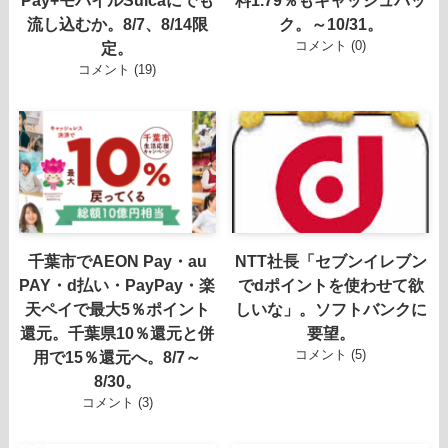
流し込むか。8/7、8/14限
ク。～10/31。
コメント (0)
定。
コメント (19)
千葉市でAEON Pay・au
NTT社長「セブンイレブン
PAY・d払い・PayPay・楽
でdポイントを使わせて欲
天ペイで最大5％ポイント
しいな」。ソフトバンクに
還元。千葉県10％還元と併
要望。
コメント (5)
用で15％還元へ。8/7～
8/30。
コメント (3)