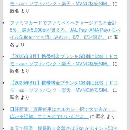
モ・au・ソフトバンク・楽天・MVNO格安SIM。
に
匿名
より
ファミマカードでファミペイへチャージすると合計
5％、最大5,000ptが貰える。JAL Pay+ANA Pay+モバ
イルSuicaにでも流し込むか。8/7、8/14限定。
に
匿
名
より
【2026年8月】携帯料金プランをGB別に比較｜ドコ
モ・au・ソフトバンク・楽天・MVNO格安SIM。
に
匿名
より
【2026年8月】携帯料金プランをGB別に比較｜ドコ
モ・au・ソフトバンク・楽天・MVNO格安SIM。
に
匿名
より
日経新聞「資産運用はオルカン一択で大丈夫か」。
広がる誤解。でもそれでいいんだよ。
に
匿名
より
楽天で国産 腹骨取り金華さば 2kg がポイント50％