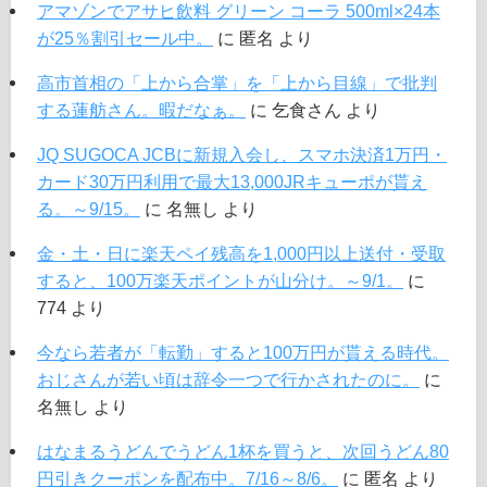
アマゾンでアサヒ飲料 グリーン コーラ 500ml×24本
が25％割引セール中。
に
匿名
より
高市首相の「上から合掌」を「上から目線」で批判
する蓮舫さん。暇だなぁ。
に
乞食さん
より
JQ SUGOCA JCBに新規入会し、スマホ決済1万円・
カード30万円利用で最大13,000JRキューポが貰え
る。～9/15。
に
名無し
より
金・土・日に楽天ペイ残高を1,000円以上送付・受取
すると、100万楽天ポイントが山分け。～9/1。
に
774
より
今なら若者が「転勤」すると100万円が貰える時代。
おじさんが若い頃は辞令一つで行かされたのに。
に
名無し
より
はなまるうどんでうどん1杯を買うと、次回うどん80
円引きクーポンを配布中。7/16～8/6。
に
匿名
より