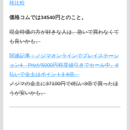
格比較
価格コムでは34540円とのこと。
現金特価の方が好きな人は、急いで買わなくて
も良いかも。
関連記事：ノジマオンラインでプレイステーシ
ョン4 Proが5000円程度値引きでセール中。d
払いで金土はポイント3-6倍。
ノジマの金土に37100円でd払い3倍で買ったほ
うが安いかも。