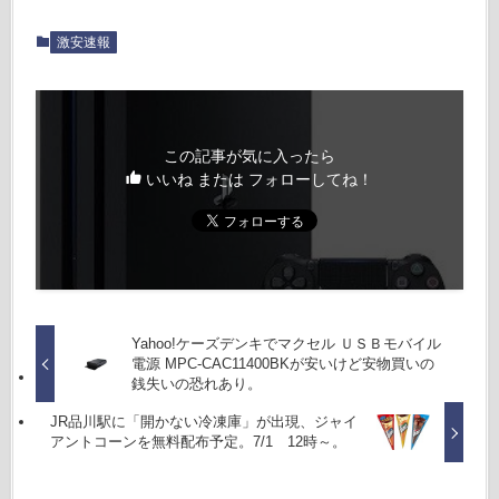
激安速報
この記事が気に入ったら
いいね または フォローしてね！
Yahoo!ケーズデンキでマクセル ＵＳＢモバイル
電源 MPC-CAC11400BKが安いけど安物買いの
銭失いの恐れあり。
JR品川駅に「開かない冷凍庫」が出現、ジャイ
アントコーンを無料配布予定。7/1 12時～。