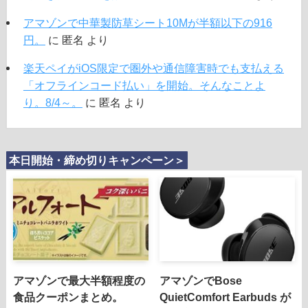
アマゾンで中華製防草シート10Mが半額以下の916
円。
に
匿名
より
楽天ペイがiOS限定で圏外や通信障害時でも支払える
「オフラインコード払い」を開始。そんなことよ
り。8/4～。
に
匿名
より
本日開始・締め切りキャンペーン＞
アマゾンで最大半額程度の
アマゾンでBose
食品クーポンまとめ。
QuietComfort Earbuds が