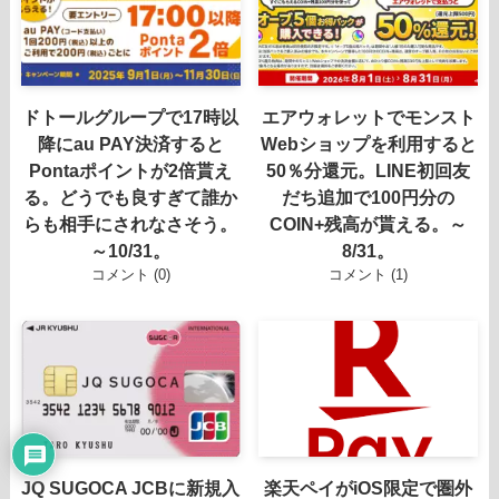
ドトールグループで17時以
エアウォレットでモンスト
降にau PAY決済すると
Webショップを利用すると
Pontaポイントが2倍貰え
50％分還元。LINE初回友
る。どうでも良すぎて誰か
だち追加で100円分の
らも相手にされなさそう。
COIN+残高が貰える。～
～10/31。
8/31。
コメント (0)
コメント (1)
JQ SUGOCA JCBに新規入
楽天ペイがiOS限定で圏外