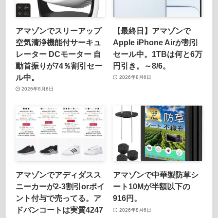
アマゾンでスリーアップ
【最終日】アマゾンで
空気清浄機能付サーキュ
Apple iPhone Airが割引
レーター DCモーター 自
セール中。1TBは何と6万
動首振りが74％割引セー
円引き。～8/6。
ル中。
2026年8月6日
2026年8月6日
アマゾンでアディダスス
アマゾンで中華製防草シ
ニーカーが2-3割引orポイ
ート10Mが半額以下の
ント付与で売ってる。ア
916円。
ドバンコートは実質4247
2026年8月6日