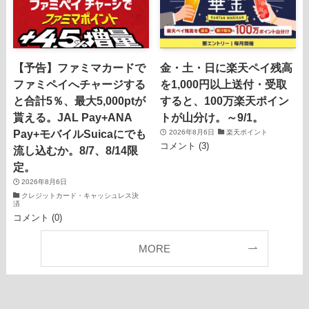
【予告】ファミマカードで
金・土・日に楽天ペイ残高
ファミペイへチャージする
を1,000円以上送付・受取
と合計5％、最大5,000ptが
すると、100万楽天ポイン
貰える。JAL Pay+ANA
トが山分け。～9/1。
Pay+モバイルSuicaにでも
2026年8月6日
楽天ポイント
コメント (3)
流し込むか。8/7、8/14限
定。
2026年8月6日
クレジットカード・キャッシュレス決
済
コメント (0)
MORE