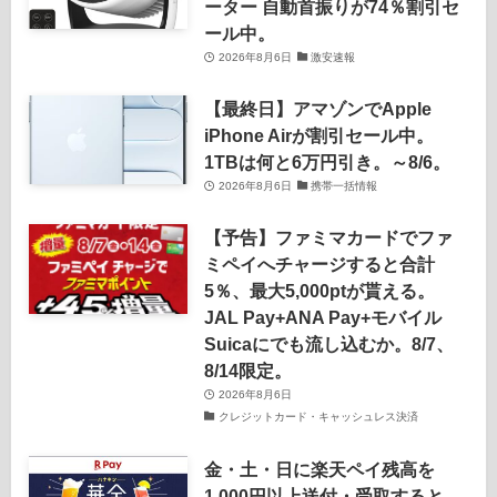
ーター 自動首振りが74％割引セ
ール中。
2026年8月6日
激安速報
【最終日】アマゾンでApple
iPhone Airが割引セール中。
1TBは何と6万円引き。～8/6。
2026年8月6日
携帯一括情報
【予告】ファミマカードでファ
ミペイへチャージすると合計
5％、最大5,000ptが貰える。
JAL Pay+ANA Pay+モバイル
Suicaにでも流し込むか。8/7、
8/14限定。
2026年8月6日
クレジットカード・キャッシュレス決済
金・土・日に楽天ペイ残高を
1,000円以上送付・受取すると、