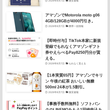
2026年8月7日
激安速報
アマゾンでMotorola moto g06
4GB/128GBが4000円引き。
2026年8月7日
携帯一括情報
【即時付与】TikTok本家に新規
登録でもれなくアマゾンギフト
券やえらべるPay8250円分が貰
える。
2026年8月7日
もれなく貰える
【1本実質65円】アマゾンでキリ
ン 午後の紅茶 おいしい無糖
500ml 24本が1.5割引。
2026年8月7日
激安速報
【事務手数料無料】ソフトバン
クのLINEMOをもう1回線申込み