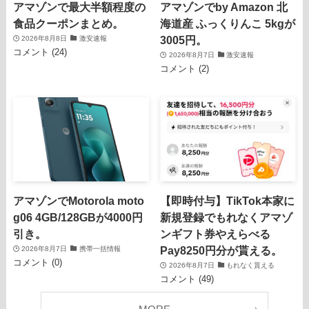
アマゾンで最大半額程度の
アマゾンでby Amazon 北
食品クーポンまとめ。
海道産 ふっくりんこ 5kgが
3005円。
2026年8月8日
激安速報
コメント (24)
2026年8月7日
激安速報
コメント (2)
アマゾンでMotorola moto
【即時付与】TikTok本家に
g06 4GB/128GBが4000円
新規登録でもれなくアマゾ
引き。
ンギフト券やえらべる
Pay8250円分が貰える。
2026年8月7日
携帯一括情報
コメント (0)
2026年8月7日
もれなく貰える
コメント (49)