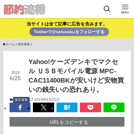
MENU
当サイトは全て記事に広告を含みます。
Twitterで@setusokuをフォローする
ホーム
激安速報
Yahoo!ケーズデンキでマクセ
ル ＵＳＢモバイル電源 MPC-
2019
6/25
CAC11400BKが安いけど安物買
いの銭失いの恐れあり。
2019年6月25日
激安速報
URLをコピーする