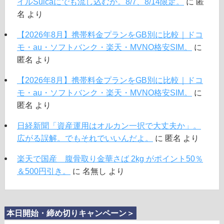
イルSuicaにでも流し込むか。8/7、8/14限定。
に
匿
名
より
【2026年8月】携帯料金プランをGB別に比較｜ドコ
モ・au・ソフトバンク・楽天・MVNO格安SIM。
に
匿名
より
【2026年8月】携帯料金プランをGB別に比較｜ドコ
モ・au・ソフトバンク・楽天・MVNO格安SIM。
に
匿名
より
日経新聞「資産運用はオルカン一択で大丈夫か」。
広がる誤解。でもそれでいいんだよ。
に
匿名
より
楽天で国産 腹骨取り金華さば 2kg がポイント50％
＆500円引き。
に
名無し
より
本日開始・締め切りキャンペーン＞