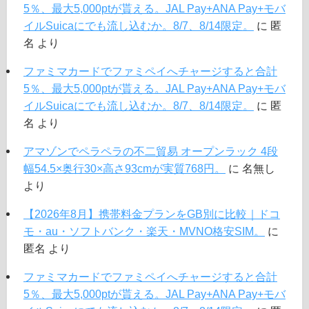
5％、最大5,000ptが貰える。JAL Pay+ANA Pay+モバ
イルSuicaにでも流し込むか。8/7、8/14限定。
に
匿
名
より
ファミマカードでファミペイへチャージすると合計
5％、最大5,000ptが貰える。JAL Pay+ANA Pay+モバ
イルSuicaにでも流し込むか。8/7、8/14限定。
に
匿
名
より
アマゾンでペラペラの不二貿易 オープンラック 4段
幅54.5×奥行30×高さ93cmが実質768円。
に
名無し
より
【2026年8月】携帯料金プランをGB別に比較｜ドコ
モ・au・ソフトバンク・楽天・MVNO格安SIM。
に
匿名
より
ファミマカードでファミペイへチャージすると合計
5％、最大5,000ptが貰える。JAL Pay+ANA Pay+モバ