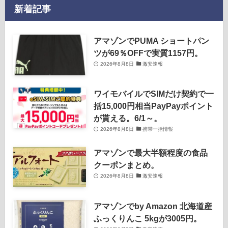
新着記事
アマゾンでPUMA ショートパン
ツが69％OFFで実質1157円。
2026年8月8日
激安速報
ワイモバイルでSIMだけ契約で一
括15,000円相当PayPayポイント
が貰える。6/1～。
2026年8月8日
携帯一括情報
アマゾンで最大半額程度の食品
クーポンまとめ。
2026年8月8日
激安速報
アマゾンでby Amazon 北海道産
ふっくりんこ 5kgが3005円。