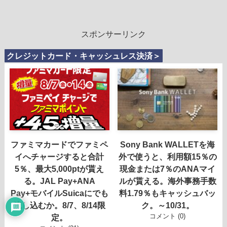
スポンサーリンク
クレジットカード・キャッシュレス決済＞
ファミマカードでファミペ
Sony Bank WALLETを海
イへチャージすると合計
外で使うと、利用額15％の
5％、最大5,000ptが貰え
現金または7％のANAマイ
る。JAL Pay+ANA
ルが貰える。海外事務手数
Pay+モバイルSuicaにでも
料1.79％もキャッシュバッ
流し込むか。8/7、8/14限
ク。～10/31。
コメント (0)
定。