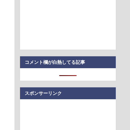
国民民主・立憲民主・共産が消費税減税にブチギレ発狂 減税
を合わせ始める
年ジャンプ、史上初の100万部割れ 全盛期653万部から98万部
00万…
ん、避難所が各国と比べて優秀過ぎると話題に
のノートPC向けGPUでも8Bモデルをファインチューニングできる
ツール…
コメント欄が白熱してる記事
スポンサーリンク