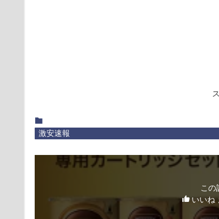
激安速報
この
いいね 