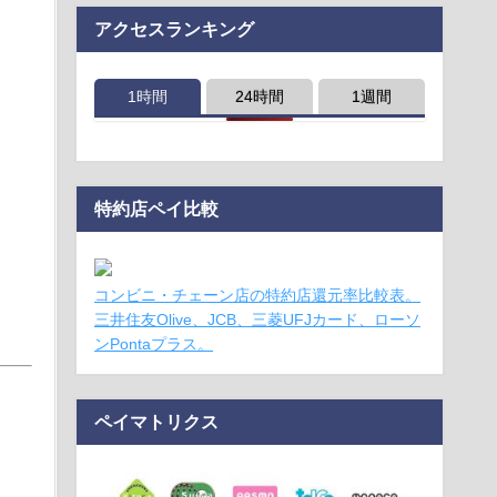
アクセスランキング
1時間
24時間
1週間
特約店ペイ比較
コンビニ・チェーン店の特約店還元率比較表。
三井住友Olive、JCB、三菱UFJカード、ローソ
ンPontaプラス。
ペイマトリクス