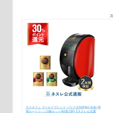
ネスカフェ ゴールドブレンド バリスタ50[Fifty] 本体+専
用カートリッジ3種セット(NGB OR)【ネスレ公式通