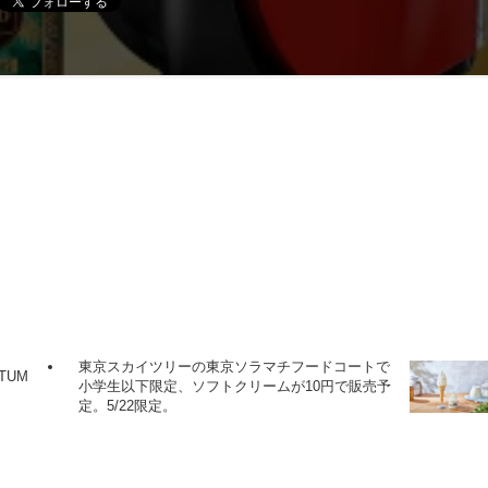
東京スカイツリーの東京ソラマチフードコートで
TUM
小学生以下限定、ソフトクリームが10円で販売予
定。5/22限定。