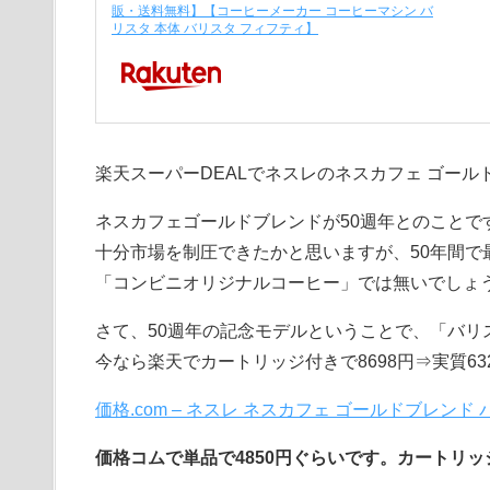
販・送料無料】【コーヒーメーカー コーヒーマシン バ
リスタ 本体 バリスタ フィフティ】
楽天スーパーDEALでネスレのネスカフェ ゴールド
ネスカフェゴールドブレンドが50週年とのことで
十分市場を制圧できたかと思いますが、50年間で
「コンビニオリジナルコーヒー」では無いでしょ
さて、50週年の記念モデルということで、「バリスタ5
今なら楽天でカートリッジ付きで8698円⇒実質6
価格.com – ネスレ ネスカフェ ゴールドブレンド バ
価格コムで単品で4850円ぐらいです。カートリッ