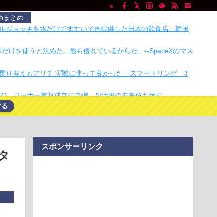
chまとめ
ルジョッキを水だけですすいで再提供した日本の飲食店…韓国
GPUだけを使うと決めた。最も優れているからだ」--SpaceXのマス
乗り換えもアリ？ 実際に使って良かった「スマートリング」3
EO、ワーナー買収成立に自信 AI活用の未来像も示す
する
集団礼拝は認めない？30年続くモスクの祭りに異変 元参政党
ムは「直接話そ…
 石破茂の生まれ変わりのような大学生を見つけてきて消費税
やってしまう
スポンサーリンク
例の大洪水、今年もヤバい 湖北省秭帰県で山洪水が市街地を
タ
・車両が次々流さ…
月4日にスマートフォンのGoogleアシスタントを終了する予定
熊本に300万円寄付します」 アンチ「汚い金ありがとう♥」
てみたくて。3Dプリンターでウェアラブルカメラ、作ってみた
っ、ワイ氏の「貯金」・・・多すぎ・・・？