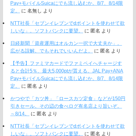
Pay+モバイルSuicaにでも流し込むか。8/7、8/14限
定。
に
名無し
より
NTT社長「セブンイレブンでdポイントを使わせて欲
しいな」。ソフトバンクに要望。
に
匿名
より
日経新聞「資産運用はオルカン一択で大丈夫か」。
広がる誤解。でもそれでいいんだよ。
に
匿名
より
【予告】ファミマカードでファミペイへチャージす
ると合計5％、最大5,000ptが貰える。JAL Pay+ANA
Pay+モバイルSuicaにでも流し込むか。8/7、8/14限
定。
に
匿名
より
かつやで「カツ丼」「ロースカツ定食」などが150円
引きセール。その辺の食べログ有名店より旨いぞ。
～8/14。
に
匿名
より
NTT社長「セブンイレブンでdポイントを使わせて欲
しいな」。ソフトバンクに要望。
に
匿名
より