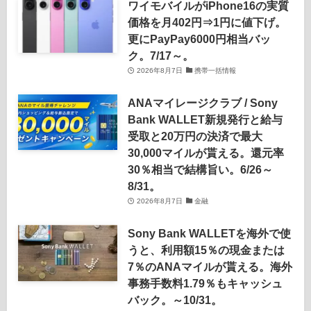
ワイモバイルがiPhone16の実質
価格を月402円⇒1円に値下げ。
更にPayPay6000円相当バッ
ク。7/17～。
2026年8月7日
携帯一括情報
ANAマイレージクラブ / Sony
Bank WALLET新規発行と給与
受取と20万円の決済で最大
30,000マイルが貰える。還元率
30％相当で結構旨い。6/26～
8/31。
2026年8月7日
金融
Sony Bank WALLETを海外で使
うと、利用額15％の現金または
7％のANAマイルが貰える。海外
事務手数料1.79％もキャッシュ
バック。～10/31。