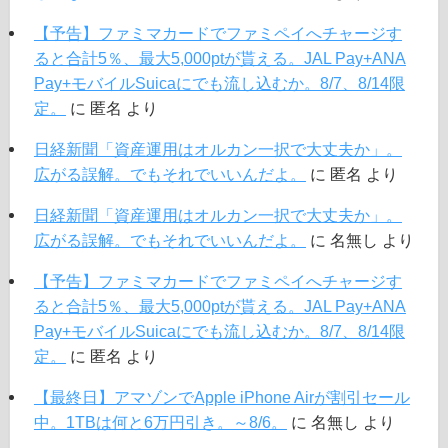
【予告】ファミマカードでファミペイへチャージす
ると合計5％、最大5,000ptが貰える。JAL Pay+ANA
Pay+モバイルSuicaにでも流し込むか。8/7、8/14限
定。
に
匿名
より
日経新聞「資産運用はオルカン一択で大丈夫か」。
広がる誤解。でもそれでいいんだよ。
に
匿名
より
日経新聞「資産運用はオルカン一択で大丈夫か」。
広がる誤解。でもそれでいいんだよ。
に
名無し
より
【予告】ファミマカードでファミペイへチャージす
ると合計5％、最大5,000ptが貰える。JAL Pay+ANA
Pay+モバイルSuicaにでも流し込むか。8/7、8/14限
定。
に
匿名
より
【最終日】アマゾンでApple iPhone Airが割引セール
中。1TBは何と6万円引き。～8/6。
に
名無し
より