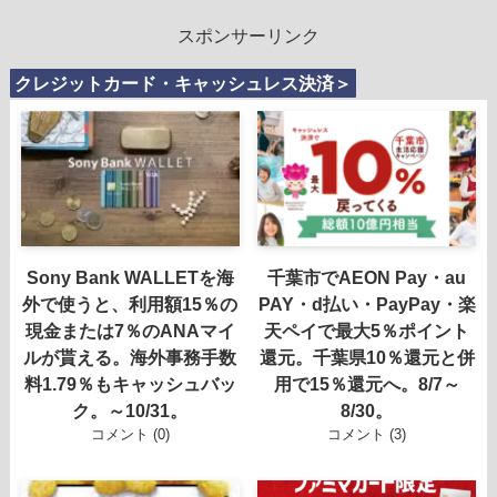
スポンサーリンク
クレジットカード・キャッシュレス決済＞
Sony Bank WALLETを海
千葉市でAEON Pay・au
外で使うと、利用額15％の
PAY・d払い・PayPay・楽
現金または7％のANAマイ
天ペイで最大5％ポイント
ルが貰える。海外事務手数
還元。千葉県10％還元と併
料1.79％もキャッシュバッ
用で15％還元へ。8/7～
ク。～10/31。
8/30。
コメント (0)
コメント (3)