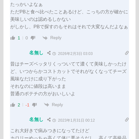
たっかいよなぁ
ただPBと食べ比べたことあるけど、こっちの方が確かに
美味しいのは認めるしかない
がしかし、PBで探すのもそれはそれで大変なんだよなぁ
Reply
1
0
名無し
2026年2月3日 03:03
昔はチーズベッタリくっついてて濃くて美味しかったけ
ど、いつからかコストカットでそれがなくなってチーズ
風味なだけに成り下がった
それなのに値段は高いまま
普通のポテチの方がおいしいよ
Reply
2
-1
名無し
2023年1月31日 00:12
これ大好きで病みつきになってたけど
カロリーめっちゃ高くて体に悪そうだし、高くて高級品