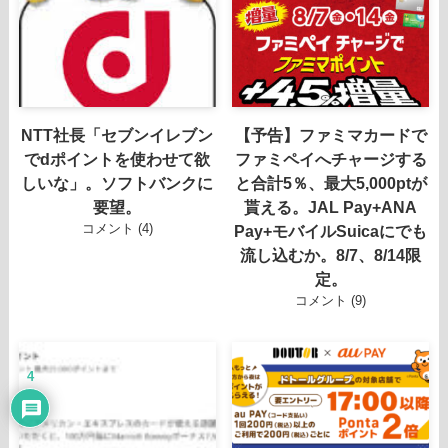
NTT社長「セブンイレブン
【予告】ファミマカードで
でdポイントを使わせて欲
ファミペイへチャージする
しいな」。ソフトバンクに
と合計5％、最大5,000ptが
要望。
貰える。JAL Pay+ANA
コメント (4)
Pay+モバイルSuicaにでも
流し込むか。8/7、8/14限
定。
コメント (9)
4