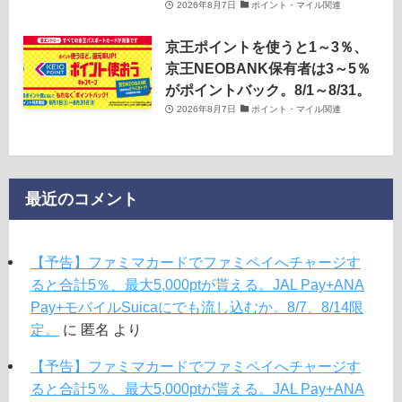
2026年8月7日
ポイント・マイル関連
京王ポイントを使うと1～3％、
京王NEOBANK保有者は3～5％
がポイントバック。8/1～8/31。
2026年8月7日
ポイント・マイル関連
最近のコメント
【予告】ファミマカードでファミペイへチャージす
ると合計5％、最大5,000ptが貰える。JAL Pay+ANA
Pay+モバイルSuicaにでも流し込むか。8/7、8/14限
定。
に
匿名
より
【予告】ファミマカードでファミペイへチャージす
ると合計5％、最大5,000ptが貰える。JAL Pay+ANA