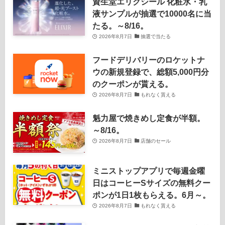
資生堂エリクシール 化粧水・乳
液サンプルが抽選で10000名に当
たる。～8/16。
2026年8月7日
抽選で当たる
フードデリバリーのロケットナ
ウの新規登録で、総額5,000円分
のクーポンが貰える。
2026年8月7日
もれなく貰える
魁力屋で焼きめし定食が半額。
～8/16。
2026年8月7日
店舗のセール
ミニストップアプリで毎週金曜
日はコーヒーSサイズの無料クー
ポンが1日1枚もらえる。6月～。
2026年8月7日
もれなく貰える