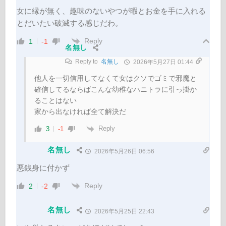
女に縁が無く、趣味のないやつが暇とお金を手に入れる
とだいたい破滅する感じだわ。
Reply
1
-1
名無し
Reply to
名無し
2026年5月27日 01:44
他人を一切信用してなくて女はクソでゴミで邪魔と
確信してるならばこんな幼稚なハニトラに引っ掛か
ることはない
家から出なければ全て解決だ
Reply
3
-1
名無し
2026年5月26日 06:56
悪銭身に付かず
Reply
2
-2
名無し
2026年5月25日 22:43