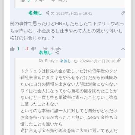
Reply
5
0
名無し
2026年5月25日 19:41
例の事件で思ったけどFIREしたらしたでトクリュウめっ
ちゃ怖いな…小金あるし仕事やめて人との繋がり薄いし
格好の餌食じゃね…？
Reply
1
-1
名無し
Reply to
名無し
2026年5月25日 20:38
トクリュウは目先の金が欲しいだけの低学歴のクソ
雑魚最底辺にタタキをやらせるだけだから節速民み
たいに自分の情報を出さない人間は対象にならない
ワイは社会人になってから自宅の鍵を閉めたことが
ないけど一度も空き巣被害に遭ったことないし強盗
に遭ったこともない
というのも本当に誰一人に対しても自分がどれだけ
お金を持ってるか言ったこと無いしSNSで金持ち自
慢したことも無いから
逆に言えば宝石類や現金を家に大量に置いてる人だ