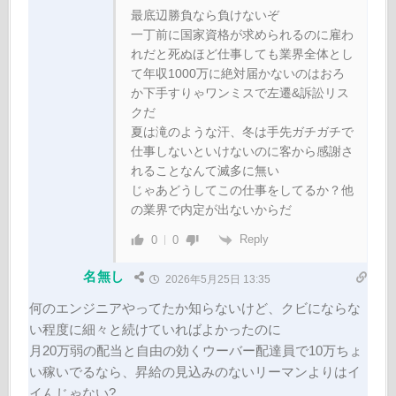
最底辺勝負なら負けないぞ
一丁前に国家資格が求められるのに雇わ
れだと死ぬほど仕事しても業界全体とし
て年収1000万に絶対届かないのはおろ
か下手すりゃワンミスで左遷&訴訟リス
クだ
夏は滝のような汗、冬は手先ガチガチで
仕事しないといけないのに客から感謝さ
れることなんて滅多に無い
じゃあどうしてこの仕事をしてるか？他
の業界で内定が出ないからだ
Reply
0
0
名無し
2026年5月25日 13:35
何のエンジニアやってたか知らないけど、クビにならな
い程度に細々と続けていればよかったのに
月20万弱の配当と自由の効くウーバー配達員で10万ちょ
い稼いでるなら、昇給の見込みのないリーマンよりはイ
イんじゃない?