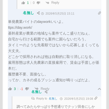
Reply
1
0
名無し
2026年5月25日 15:11
単発農業バイトのdayworkいいよ。
ttps://day.work/
基幹産業が農業の地域なら案件てんこ盛りだねぇ。
自宅から行ける範囲でも案件に困らないだろう。
タイミーのような先着順ではないから応募しまくっても
大丈夫。
どこかで採用されれば他は自動的に取り消しになる。
雇用形態は求人先農家の直接雇用で、賃金は手渡しが基
本だ。
履歴書不要、面接なし。
ってか、カネの成るプッシュ通知が鳴りっぱだよ。
Reply
3
-1
名無し
Reply to
名無し
2026年5月25日 19:08
調べてみたらやっぱり予想通りでクッソ田舎にしか