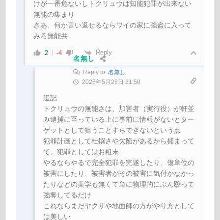
けが一番危ないしトクリュウは知能犯罪が出来ない
無能の集まり
さあ、何か言い返せるならワイの家に強盗に入って
みろ無能共
Reply
2
-4
名無し
Reply to
名無し
2026年5月26日 21:50
追記
トクリュウの無能さは、加害者（実行役）が軒並
み逮捕に至っている上に事前に情報がないとター
ゲットとして狙うことすらできないという点
犯罪計画として杜撰さや欠陥があるから捕まって
て、犯罪としてはお粗末
やるならやるで完全犯罪を完遂したり、億単位の
被害にしたり、被害者がその被害に気付かなかっ
たりなどの美学も無くて単に物理的にぶん殴って
強奪してるだけ
これならまだヤクザや地面師の方がやり方として
は美しい