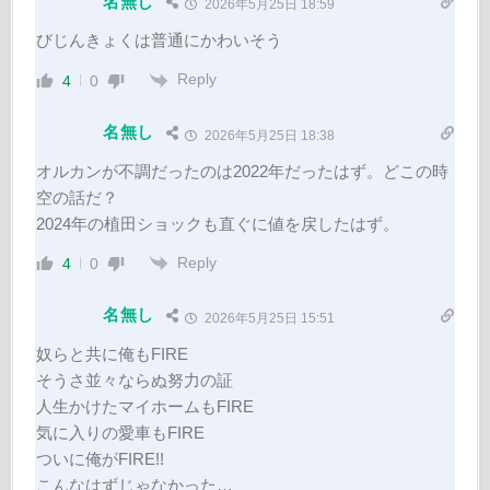
名無し
2026年5月25日 18:59
びじんきょくは普通にかわいそう
Reply
4
0
名無し
2026年5月25日 18:38
オルカンが不調だったのは2022年だったはず。どこの時
空の話だ？
2024年の植田ショックも直ぐに値を戻したはず。
Reply
4
0
名無し
2026年5月25日 15:51
奴らと共に俺もFIRE
そうさ並々ならぬ努力の証
人生かけたマイホームもFIRE
気に入りの愛車もFIRE
ついに俺がFIRE!!
こんなはずじゃなかった…