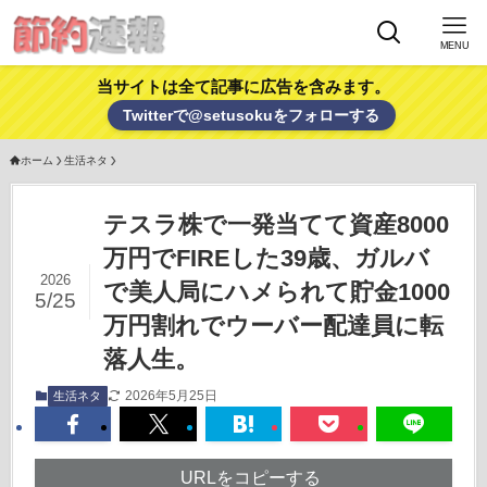
MENU
当サイトは全て記事に広告を含みます。
Twitterで@setusokuをフォローする
ホーム
生活ネタ
テスラ株で一発当てて資産8000
万円でFIREした39歳、ガルバ
2026
で美人局にハメられて貯金1000
5/25
万円割れでウーバー配達員に転
落人生。
2026年5月25日
生活ネタ
URLをコピーする