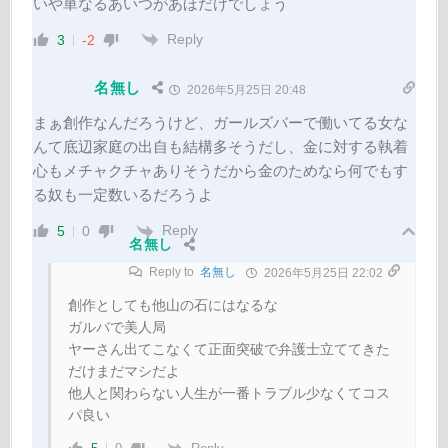
いや単なるあいつがあほだけでしょう
Reply
3
-2
名無し
2026年5月25日 20:48
まぁ創作なんだろうけど、ガールズバーで働いてる女な
んて底辺家庭の出自も結構多そうだし、金に対する執着
心もメチャクチャありそうだから金のためなら何でもす
る奴も一定数いるだろうよ
Reply
5
0
名無し
Reply to
名無し
2026年5月25日 22:02
創作としても他山の石にはなるな
ガルバで美人局
ヤーさん出てこなくて正面突破で弁護士立ててきた
だけまだマシだよ
他人と関わらない人生が一番トラブル少なくてコス
パ良い