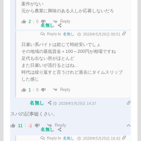
案件がない
元から農業に興味のある人しか応募しないだろ
Reply
2
0
名無し
Reply to
名無し
2026年5月26日 00:01
日雇い系バイトは総じて時給安いでしょ
その地域の最低賃金＋100～200円が相場ですね
足代も出ない所がほとんど
また日雇いが流行るとはね…
時代は繰り返すと言うけれど過去にタイムスリップ
した感じ
Reply
1
0
名無し
2026年5月25日 14:37
スパの記事嘘くさい。
Reply
11
-1
名無し
Reply to
名無し
2026年5月25日 16:42