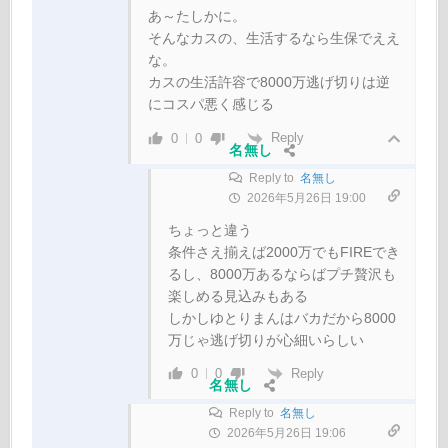
あ～たしかに。
そんなカスの、生活するなら生保でええ
な。
カスの生活許容で8000万逃げ切りは逆
にコスパ悪く感じる
Reply
0
0
名無し
Reply to
名無し
2026年5月26日 19:00
ちょっと違う
条件さえ揃えば2000万でもFIREでき
るし、8000万あるならばプチ贅沢も
楽しめる見込みもある
しかしゆとりまんはバカだから8000
万じゃ逃げ切りが心細いらしい
Reply
0
0
名無し
Reply to
名無し
2026年5月26日 19:06