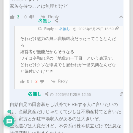
家族を持つことは無理だけど
Reply
3
0
名無し
Reply to
名無し
2026年5月25日 16:59
それだけ魅力の無い職場環境だったってことなんだ
ろ
経営者が無能だからそうなる
ワイは令和の虎の「地獄の一丁目」という表現で、
どれだけクソな環境でも雇われが一番気楽なんだな
と気付いたけどさ
Reply
0
-2
名無し
2026年5月25日 12:56
自給自足の田舎暮らし以外でFIREする人に言いたいの
は、金融資産だけじゃなくて少しは不動産持てと言いた
46
い。家賃とか駐車場収入があるのは大きいぞ。
土地選びは大変だけど、不労系は株や積立だけでは急な
物価変動には耐えられない。