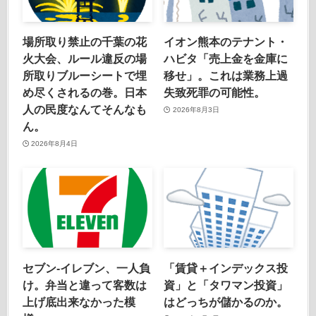
場所取り禁止の千葉の花
イオン熊本のテナント・
火大会、ルール違反の場
ハビタ「売上金を金庫に
所取りブルーシートで埋
移せ」。これは業務上過
め尽くされるの巻。日本
失致死罪の可能性。
人の民度なんてそんなも
2026年8月3日
ん。
2026年8月4日
セブン-イレブン、一人負
「賃貸＋インデックス投
け。弁当と違って客数は
資」と「タワマン投資」
上げ底出来なかった模
はどっちが儲かるのか。