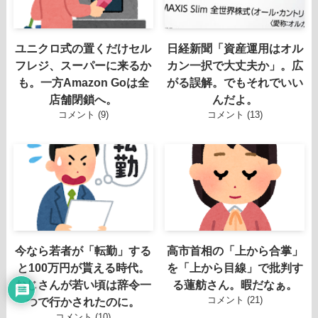
ユニクロ式の置くだけセル
日経新聞「資産運用はオル
フレジ、スーパーに来るか
カン一択で大丈夫か」。広
も。一方Amazon Goは全
がる誤解。でもそれでいい
店舗閉鎖へ。
んだよ。
コメント (9)
コメント (13)
今なら若者が「転勤」する
高市首相の「上から合掌」
と100万円が貰える時代。
を「上から目線」で批判す
おじさんが若い頃は辞令一
る蓮舫さん。暇だなぁ。
コメント (21)
つで行かされたのに。
コメント (10)