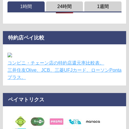
1時間
24時間
1週間
特約店ペイ比較
コンビニ・チェーン店の特約店還元率比較表。
三井住友Olive、JCB、三菱UFJカード、ローソンPonta
プラス。
ペイマトリクス