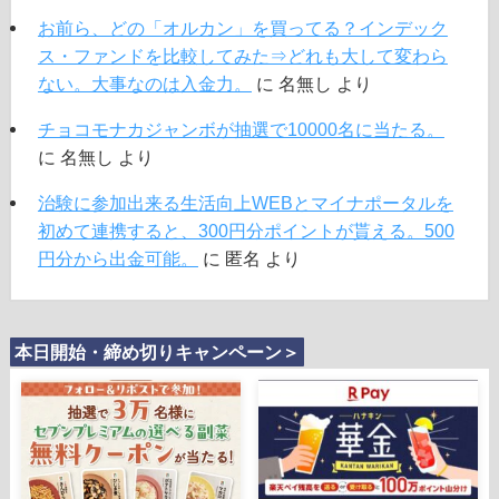
お前ら、どの「オルカン」を買ってる？インデック
ス・ファンドを比較してみた⇒どれも大して変わら
ない。大事なのは入金力。
に
名無し
より
チョコモナカジャンボが抽選で10000名に当たる。
に
名無し
より
治験に参加出来る生活向上WEBとマイナポータルを
初めて連携すると、300円分ポイントが貰える。500
円分から出金可能。
に
匿名
より
本日開始・締め切りキャンペーン＞