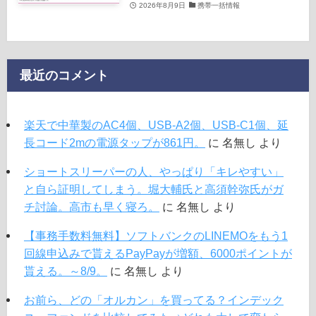
2026年8月9日
携帯一括情報
最近のコメント
楽天で中華製のAC4個、USB-A2個、USB-C1個、延
長コード2mの電源タップが861円。
に
名無し
より
ショートスリーパーの人、やっぱり「キレやすい」
と自ら証明してしまう。堀大輔氏と高須幹弥氏がガ
チ討論。高市も早く寝ろ。
に
名無し
より
【事務手数料無料】ソフトバンクのLINEMOをもう1
回線申込みで貰えるPayPayが増額、6000ポイントが
貰える。～8/9。
に
名無し
より
お前ら、どの「オルカン」を買ってる？インデック