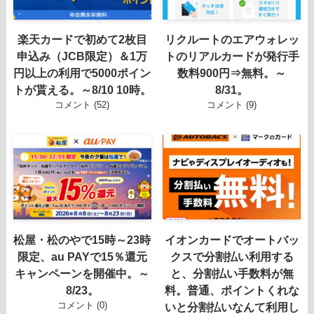
楽天カードで初めて2枚目
リクルートのエアウォレッ
申込み（JCB限定）＆1万
トのリアルカードが発行手
円以上の利用で5000ポイン
数料900円⇒無料。～
トが貰える。～8/10 10時。
8/31。
コメント (52)
コメント (9)
松屋・松のやで15時～23時
イオンカードでオートバッ
限定、au PAYで15％還元
クスで分割払い利用する
キャンペーンを開催中。～
と、分割払い手数料が無
8/23。
料。普通、ポイントくれな
コメント (0)
いと分割払いなんて利用し