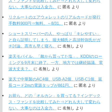
ス・ファンドを比較してみた⇒どれも大して変わら
ない。大事なのは入金力。
に
匿名
より
リクルートのエアウォレットのリアルカードが発行
手数料900円⇒無料。～8/31。
に
匿名
より
ショートスリーパーの人、やっぱり「キレやすい」
と自ら証明してしまう。堀大輔氏と高須幹弥氏がガ
チ討論。高市も早く寝ろ。
に
名無し
より
楽天モバイル、「敵から貰ってた塩」、KDDIのロー
ミングを9月末に終了。一方、地方では継続協議。電
波大丈夫？。
に
名無し
より
楽天で中華製のAC4個、USB-A2個、USB-C1個、延
長コード2mの電源タップが861円。
に
匿名
より
お前ら、どの「オルカン」を買ってる？インデック
ス・ファンドを比較してみた⇒どれも大して変わら
ない。大事なのは入金力。
に
名無し
より