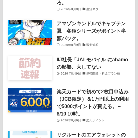
ろ。
2026年8月9日
生活ネタ
アマゾンキンドルでキャプテン
翼 各種シリーズがポイント半
額バック。
2026年8月9日
激安速報
IIJ社長「JALモバイル にahamo
の影響、大してない」
2026年8月9日
携帯関連・料金プラン技
楽天カードで初めて2枚目申込み
（JCB限定）＆1万円以上の利用
で5000ポイントが貰える。～
8/10 10時。
2026年8月9日
楽天ポイント
リクルートのエアウォレットの