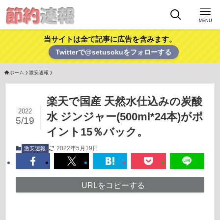
MENU
当サイトは全て記事に広告を含みます。
Twitterで@setusokuをフォローする
ホーム
激安速報
楽天で国産 天然水仕込みの炭酸
2022
水 ジンジャー(500ml*24本)がポ
5/19
イント15％バック。
2022年5月19日
激安速報
URLをコピーする