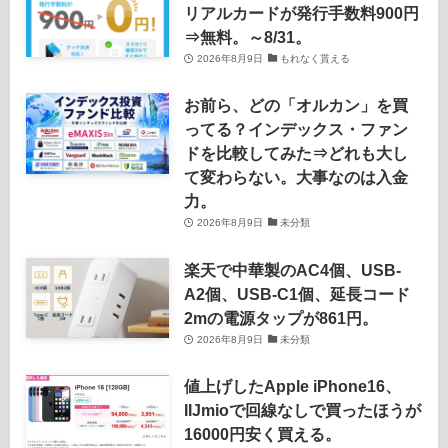
リアルカードが発行手数料900円
⇒無料。～8/31。
2026年8月9日
もれなく貰える
お前ら、どの「オルカン」を買
ってる？インデックス・ファン
ドを比較してみた⇒どれも大し
て変わらない。大事なのは入金
力。
2026年8月9日
未分類
楽天で中華製のAC4個、USB-
A2個、USB-C1個、延長コード
2mの電源タップが861円。
2026年8月9日
未分類
値上げしたApple iPhone16、
IIJmioで回線なしで買ったほうが
16000円安く買える。