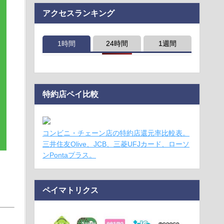
アクセスランキング
1時間
24時間
1週間
特約店ペイ比較
コンビニ・チェーン店の特約店還元率比較表。
三井住友Olive、JCB、三菱UFJカード、ローソ
ンPontaプラス。
ペイマトリクス