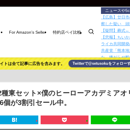
ニュースや5
【広島】廿日市
察した疑い 頭
【疑問】葬式←
For Amazon’s Seller
特約店ペイ比較
【悲報】ちいか
ライカ共同開発の2
共産党「熊本地
た。嫌がらせ酷
イトは全て記事に広告を含みます。
Twitterで@setusokuをフォロー
【悲報】X「アス
【ディズニー】
悪していたこと
【画像あり】N
3,980円！
2種東セット×僕のヒーローアカデミアオ
【動画】移民受
6個が3割引セール中。
ｗｗｗｗｗｗｗ
助手席前の収納
ました
ガチャ課金がメ