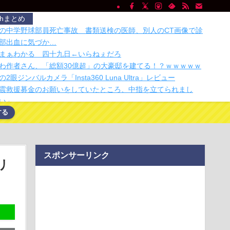
chまとめ
の中学野球部員死亡事故 書類送検の医師、別人のCT画像で診
部出血に気づか…
まぁわかる 四十九日←いらねぇだろ
わ作者さん、「総額30億超」の大豪邸を建てる！？ｗｗｗｗｗ
眼ジンバルカメラ「Insta360 Luna Ultra」レビュー
震救援募金のお願いをしていたところ、中指を立てられまし
い」
する
ペの検査した結果wwwwwwwww」
高級ホテルでお馴染みのホテルミラコスタさん 値上げして改
がバレて炎上中
ASAが開発、着るだけで瞬時に「-15℃冷却」する冷感ポンチョ
スポンサーリンク
リ
け入れ派のパヨおば、自分の家に来られたら全力で拒否るｗｗ
ｗ
がぐちゃぐちゃ。車検証ケースを無印良品にかえたら整理でき
インコンテンツのスマホゲーム サ終と倒産が相次ぎ終わる