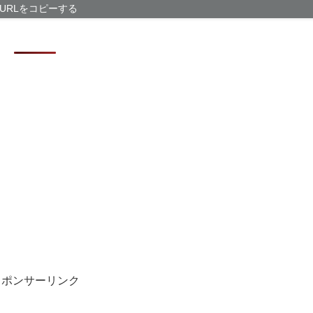
紙を挟んで富士
URLをコピーする
プレビューURL
【悲報】ラッパ
らいしかないと
「かなりイケて
スポンサーリンク