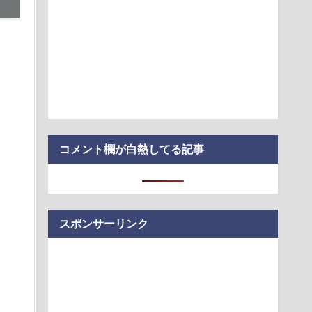
山を拝める「富士山クリップ」
付きのセルフホスト型開発サンドボックス「sandboxd」
ーさん、札束披露するもネット民から新社会人の初ボーナスく
笑われる
る」KDDI社長が推すAI auショップ全店の業務負荷を大幅低減
コメント欄が白熱してる記事
スポンサーリンク