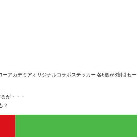
ローアカデミアオリジナルコラボステッカー 各6個が3割引セー
がするが・・・
も？