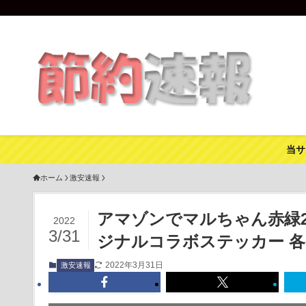
当サ
ホーム
激安速報
アマゾンでマルちゃん赤緑
2022
3/31
ジナルコラボステッカー 各
2022年3月31日
激安速報