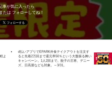
記事が気に入ったら
または フォローしてね！
d払いアプリでEPARK外食テイクアウトを注文す
の程よ
ると先着2万回まで還元率50％という大盤振る舞い
キャンペーン。1人2回まで。餃子の王将、デニー
ズ、日高屋なども対象。～3/31。