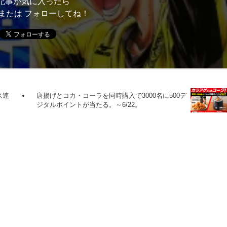
記事が気に入ったら
または フォローしてね！
ス連
唐揚げとコカ・コーラを同時購入で3000名に500デ
ジタルポイントが当たる。～6/22。