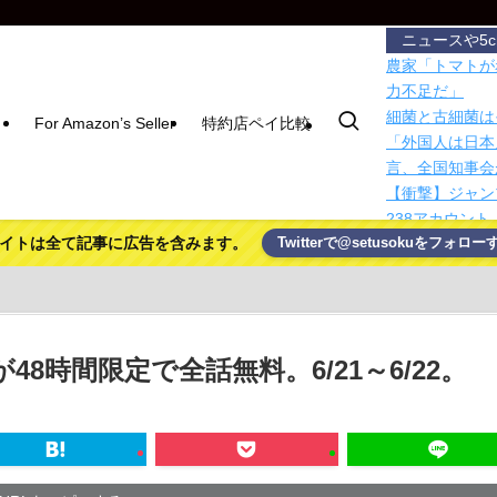
ニュースや5
農家「トマトが
力不足だ」
細菌と古細菌は
For Amazon’s Seller
特約店ペイ比較
「外国人は日本
言、全国知事会
【衝撃】ジャン
238アカウント
イトは全て記事に広告を含みます。
Twitterで@setusokuをフォロー
9,405円の
角栓ニュルッ、
豪ジェットスタ
航便は対象外
豪ジェットスタ
8時間限定で全話無料。6/21～6/22。
航便は対象外
【有能】政府「
問題解決じゃね
【有能】政府「
問題解決じゃね