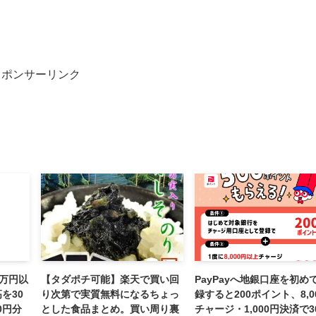
スポンサーリンク
0万円以
【タダポチ可能】楽天で買い回
PayPayへ地銀口座を初め
を30
り次第で実質無料になるちょっ
録すると200ポイント、8,0
0円分
とした食品まとめ。買い周り裏
チャージ・1,000円決済で3