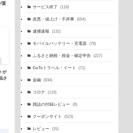
が貰
サービス終了
(118)
改悪・値上げ・不祥事
(654)
逮捕速報
(132)
モバイルバッテリー・充電器
(78)
ふるさと納税・税金・確定申告
(227)
GoToトラベル・イート
(71)
トが
品さ
金融
(934)
コロナ
(110)
雑誌の付録レビュー
(8)
クーポンサイト
(523)
レビュー
(15)