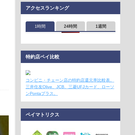
アクセスランキング
1時間
24時間
1週間
特約店ペイ比較
コンビニ・チェーン店の特約店還元率比較表。
三井住友Olive、JCB、三菱UFJカード、ローソ
ンPontaプラス。
ペイマトリクス