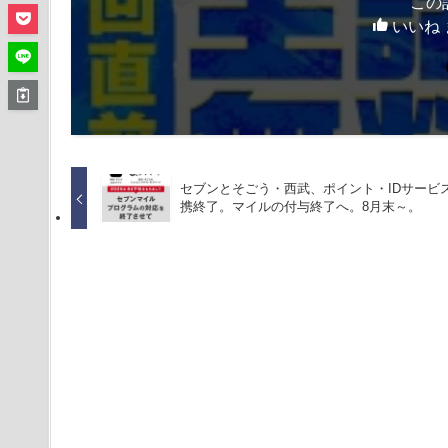
この
いいね 
セブンとそごう・西武、ポイント・IDサービ
携終了。マイルの付与終了へ。8月末～。