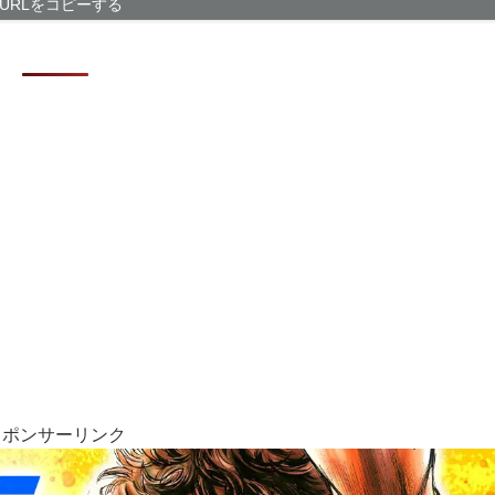
タムロンのレン
URLをコピーする
アメリカの議員
押しする可能性
なぁ、永久機関
AI活用すれば
【画像】福岡、
スポンサーリンク