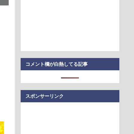
ズ、もしかしてソニー専用になっちゃう？
らが「山火事で賭けられるような予測市場を認めると放火を後
がある」と警告
ってなんで絶対に作れないん？
するほど残業が増える現実
こんなのが普通に走ってるｗｗｗｗｗｗｗｗｗｗｗｗｗｗｗｗ
コメント欄が白熱してる記事
スポンサーリンク