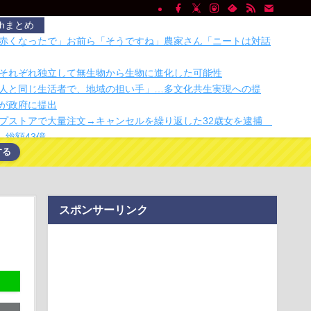
chまとめ
赤くなったで」お前ら「そうですね」農家さん「ニートは対話
それぞれ独立して無生物から生物に進化した可能性
人と同じ生活者で、地域の担い手」…多文化共生実現への提
が政府に提出
プストアで大量注文→キャンセルを繰り返した32歳女を逮捕
、総額43億…
する
「そうそう、これでいいんだよ」カセット救出ガジェット
歯茎グラグラ… 「気持ち悪いネット広告」への苦情が急増
ー、「頭上の荷物入れ」を有料に--ジェットスター・ジャパン運
スポンサーリンク
ー、「頭上の荷物入れ」を有料に--ジェットスター・ジャパン運
トラックはサービスエリア利用有料化すればサボらず走るし流
？」
トラックはサービスエリア利用有料化すればサボらず走るし流
？」