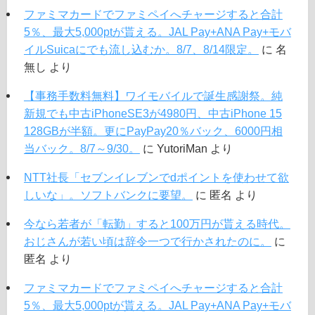
ファミマカードでファミペイへチャージすると合計
5％、最大5,000ptが貰える。JAL Pay+ANA Pay+モバ
イルSuicaにでも流し込むか。8/7、8/14限定。
に
名
無し
より
【事務手数料無料】ワイモバイルで誕生感謝祭。純
新規でも中古iPhoneSE3が4980円、中古iPhone 15
128GBが半額。更にPayPay20％バック、6000円相
当バック。8/7～9/30。
に
YutoriMan
より
NTT社長「セブンイレブンでdポイントを使わせて欲
しいな」。ソフトバンクに要望。
に
匿名
より
今なら若者が「転勤」すると100万円が貰える時代。
おじさんが若い頃は辞令一つで行かされたのに。
に
匿名
より
ファミマカードでファミペイへチャージすると合計
5％、最大5,000ptが貰える。JAL Pay+ANA Pay+モバ