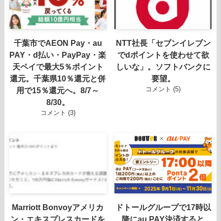
千葉市でAEON Pay・au
NTT社長「セブンイレブン
PAY・d払い・PayPay・楽
でdポイントを使わせて欲
天ペイで最大5％ポイント
しいな」。ソフトバンクに
還元。千葉県10％還元と併
要望。
コメント (5)
用で15％還元へ。8/7～
8/30。
コメント (3)
Marriott Bonvoyアメリカ
ドトールグループで17時以
ン・エキスプレスカードを
降にau PAY決済すると