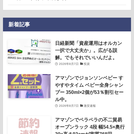
新着記事
日経新聞「資産運用はオルカン
一択で大丈夫か」。広がる誤
解。でもそれでいいんだよ。
2026年8月7日
投資
アマゾンでジョンソンベビー す
やすやタイム ベビー全身シャン
プー 350ml×2個が53％割引セー
ル中。
2026年8月7日
激安速報
アマゾンでペラペラの不二貿易
オープンラック 4段 幅54.5×奥行