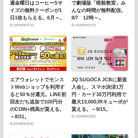
週金曜日はコーヒーSサ
で劇場版「暗殺教室」み
イズの無料クーポンが1
んなの時間が無料配信。
日1枚もらえる。6月～。
8/7 12時～。
2026年8月7日
2026年8月7日
エアウォレットでモンス
JQ SUGOCA JCBに新規
トWebショップを利用す
入会し、スマホ決済1万
ると50％分還元。LINE初
円・カード30万円利用で
回友だち追加で100円分
最大13,000JRキューポが
のCOIN+残高が貰える。
貰える。～9/15。
～8/31。
2026年8月6日
2026年8月6日