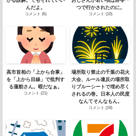
がる誤解。でもそれでいい
おじさんが若い頃は辞令一
んだよ。
つで行かされたのに。
コメント (6)
コメント (10)
高市首相の「上から合掌」
場所取り禁止の千葉の花火
を「上から目線」で批判す
大会、ルール違反の場所取
る蓮舫さん。暇だなぁ。
りブルーシートで埋め尽く
コメント (21)
されるの巻。日本人の民度
なんてそんなもん。
コメント (19)