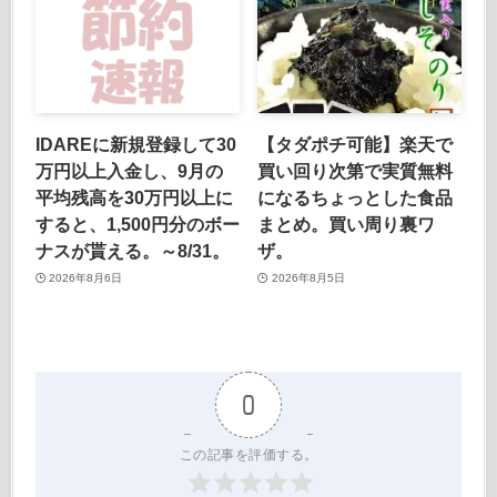
IDAREに新規登録して30
【タダポチ可能】楽天で
万円以上入金し、9月の
買い回り次第で実質無料
平均残高を30万円以上に
になるちょっとした食品
すると、1,500円分のボー
まとめ。買い周り裏ワ
ナスが貰える。～8/31。
ザ。
2026年8月6日
2026年8月5日
0
この記事を評価する。