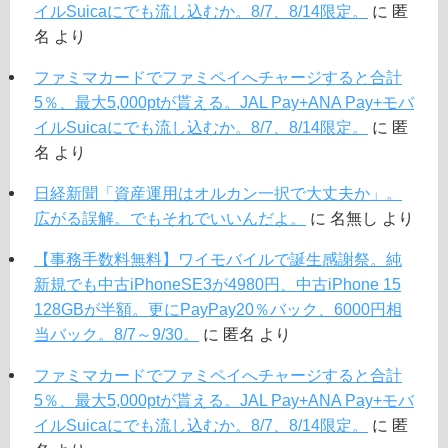
イルSuicaにでも流し込むか。8/7、8/14限定。
に
匿
名
より
ファミマカードでファミペイへチャージすると合計
5％、最大5,000ptが貰える。JAL Pay+ANA Pay+モバ
イルSuicaにでも流し込むか。8/7、8/14限定。
に
匿
名
より
日経新聞「資産運用はオルカン一択で大丈夫か」。
広がる誤解。でもそれでいいんだよ。
に
名無し
より
【事務手数料無料】ワイモバイルで誕生感謝祭。純
新規でも中古iPhoneSE3が4980円、中古iPhone 15
128GBが半額。更にPayPay20％バック、6000円相
当バック。8/7～9/30。
に
匿名
より
ファミマカードでファミペイへチャージすると合計
5％、最大5,000ptが貰える。JAL Pay+ANA Pay+モバ
イルSuicaにでも流し込むか。8/7、8/14限定。
に
匿