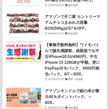
30×高さ93cmが実質768円。
2026年8月7日
激安速報
アマゾンで不二家 カントリーマ
アムチョコまみれ大容量
BOX(500g)が27％OFF。
2026年8月7日
激安速報
【事務手数料無料】ワイモバイ
ルで誕生感謝祭。純新規でも中
古iPhoneSE3が4980円、中古
iPhone 15 128GBが半額。更に
PayPay20％バック、6000円相
当バック。8/7～9/30。
2026年8月7日
携帯一括情報
アマゾンキンドルで紙の本が最
大40％ポイントバック。～
8/20。
2026年8月7日
激安速報