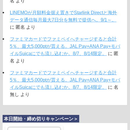
名
より
LINEMOが月額料金据え置きでStarlink Directと海外
データ通信毎月最大7日分を無料で提供へ。9/1～。
に
匿名
より
ファミマカードでファミペイへチャージすると合計
5％、最大5,000ptが貰える。JAL Pay+ANA Pay+モバ
イルSuicaにでも流し込むか。8/7、8/14限定。
に
匿
名
より
ファミマカードでファミペイへチャージすると合計
5％、最大5,000ptが貰える。JAL Pay+ANA Pay+モバ
イルSuicaにでも流し込むか。8/7、8/14限定。
に
名
無し
より
本日開始・締め切りキャンペーン＞