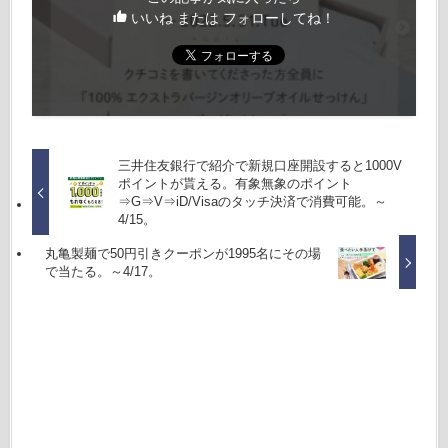
いいね または フォローしてね！
三井住友銀行で紹介で新規口座開設すると1000V
ポイントが貰える。有象無象のポイント
⇒G⇒V⇒iD/Visaのタッチ決済で消費可能。～
4/15。
丸亀製麺で50円引きクーポンが1995名にその場
で当たる。～4/17。