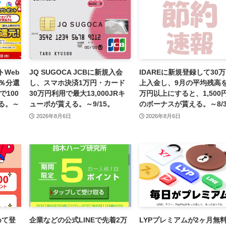
Web
JQ SUGOCA JCBに新規入会
IDAREに新規登録して30
％分還
し、スマホ決済1万円・カード
上入金し、9月の平均残高を
で100
30万円利用で最大13,000JRキ
万円以上にすると、1,500
える。～
ューポが貰える。～9/15。
のボーナスが貰える。～8/3
2026年8月6日
2026年8月6日
めて登
企業などの公式LINEで先着2万
LYPプレミアムが2ヶ月無