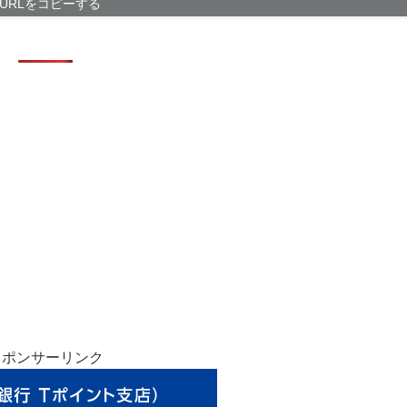
「グランド・セフ
URLをコピーする
【動画】大阪府
たことが発覚
これはコスパ良
ーマー仕様
【徹底議論】近
【超悲報】Z新
ｗ
【サッカー界激
が発覚 協会カ
スポンサーリンク