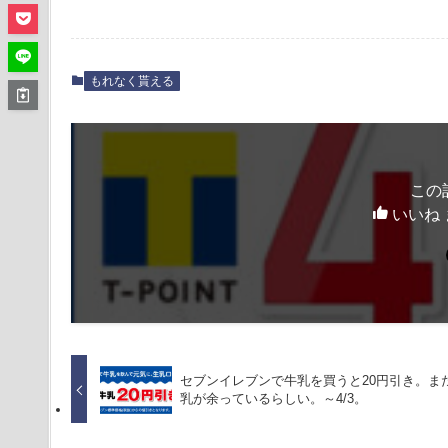
もれなく貰える
この
いいね 
セブンイレブンで牛乳を買うと20円引き。ま
乳が余っているらしい。～4/3。