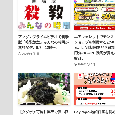
アマゾンプライムビデオで劇場
エアウォレットでモンスト
版「暗殺教室」みんなの時間が
ショップを利用すると50
無料配信。8/7 12時～。
元。LINE初回友だち追加
円分のCOIN+残高が貰
2026年8月7日
8/31。
2026年8月6日
【タダポチ可能】楽天で買い回
PayPayへ地銀口座を初