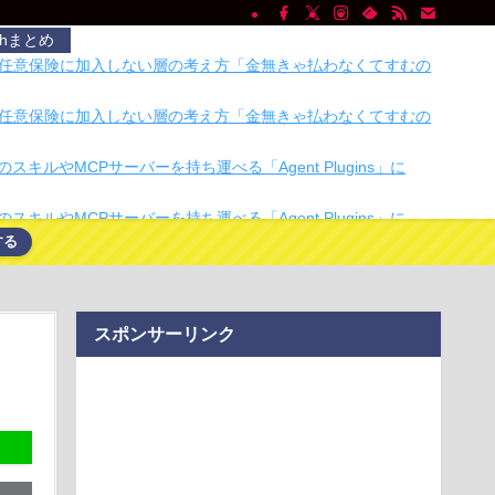
chまとめ
任意保険に加入しない層の考え方「金無きゃ払わなくてすむの
任意保険に加入しない層の考え方「金無きゃ払わなくてすむの
のスキルやMCPサーバーを持ち運べる「Agent Plugins」に
のスキルやMCPサーバーを持ち運べる「Agent Plugins」に
する
シェア、8月1日以降の利用料金を全額返金へ 正常に使えた人
宣車が電柱に衝突「居眠りをしてしまった」同乗していた県議
スポンサーリンク
重傷
。
チで有名な川上産業、社名を「プチプチ株式会社」に変更ｗｗ
eepMindのデミス・ハサビス氏、CEOを退任し会長就任へ
面師に55億円騙し取られた…」 ワイ「はえーかわいそう…会社
ぁ」