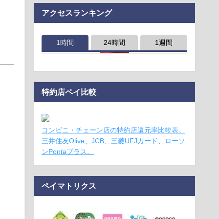
アクセスランキング
1時間
24時間
1週間
特約店ペイ比較
コンビニ・チェーン店の特約店還元率比較表。
三井住友Olive、JCB、三菱UFJカード、ローソ
ンPontaプラス。
ペイマトリクス