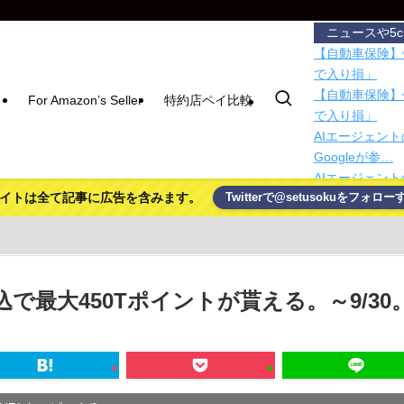
ニュースや5
【自動車保険】
で入り損」
【自動車保険】
For Amazon’s Seller
特約店ペイ比較
で入り損」
AIエージェント
Googleが参…
AIエージェント
イトは全て記事に広告を含みます。
Twitterで@setusokuをフォロー
Googleが参…
ドコモ・バイク
も対象
日本共産党の街
を含め男女3人
振込で最大450Tポイントが貰える。～9/30
【朗報】プチプ
ｗｗｗ
Google D
積水ハウス「地
滅茶苦茶やろな