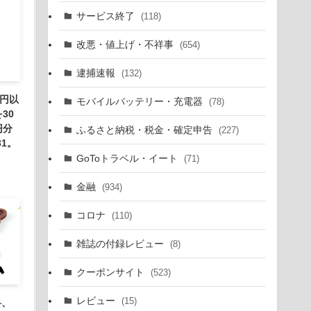
サービス終了
(118)
改悪・値上げ・不祥事
(654)
逮捕速報
(132)
万円以
モバイルバッテリー・充電器
(78)
30
円分
ふるさと納税・税金・確定申告
(227)
1。
GoToトラベル・イート
(71)
金融
(934)
コロナ
(110)
雑誌の付録レビュー
(8)
クーポンサイト
(523)
レビュー
(15)
料、