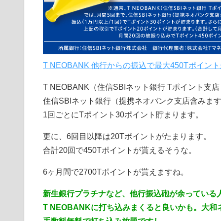
T NEOBANK 他行からの振込で最大450Tポイント
T NEOBANK（住信SBIネット銀行 Tポイント支
住信SBIネット銀行（提携ネオバンク支店含みます
1回ごとにTポイント30ポイント貯まります。
更に、6回目以降は20Tポイントがたまります。
合計20回で450Tポイントが貰えるそうな。
6ヶ月間で2700Tポイントが貰えますね。
新生銀行プラチナなど、他行振込砲が余っている
T NEOBANKに打ち込みまくると良いかも。大