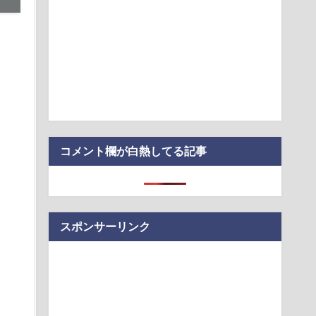
ト・オートVI」最新映像、8月28日にNetflixで先行配信へ
警のおっさん射殺映像が公開される。当然のように無抵抗だっ
いぞ！ 真夏の畑仕事を攻略できるコメリの涼感ウェア・フルア
代日本史で最も取り返しのつかなかった失敗って何？
入社員、意地でも「9月の社員旅行」の計画をやらないｗｗｗｗ
震】韓国サッカー協会、W杯予選の審判に“性接待”していたこと
ードの決済明…
コメント欄が白熱してる記事
スポンサーリンク