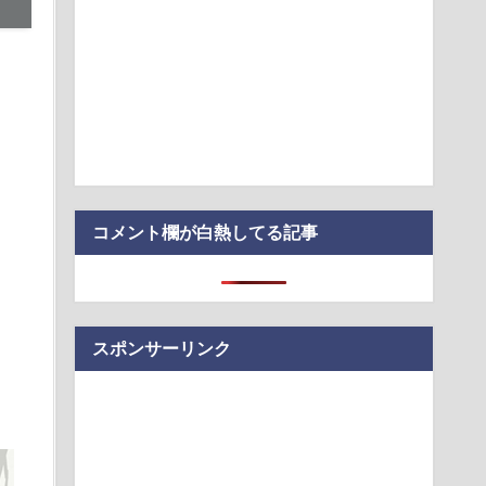
カチュウさん、大量に「半額」になってしまうｗｗｗｗｗ
xel 11」発表会、中条あやみさんら登場へ
が昔使ってた布団汚すぎる
相は歯科受診を8月6日（原爆の日）を避けて行くべきお立場で
か」
SPのデザインｗｗｗｗｗｗｗｗｗｗｗｗｗｗｗｗｗ
コメント欄が白熱してる記事
スポンサーリンク