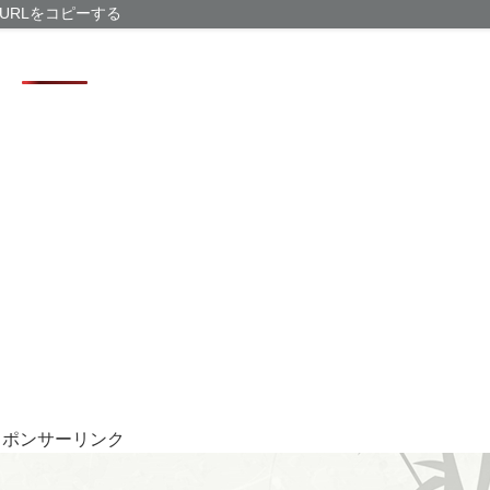
【乞食速報】ピ
URLをコピーする
グーグルの「Pi
中３だけどワイ
蓮舫氏「高市首
はないでしょう
PS6と新型P
スポンサーリンク