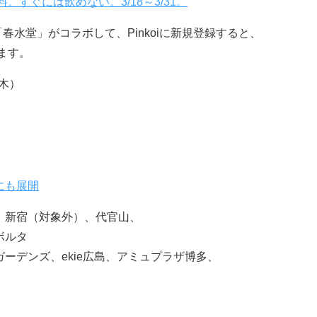
。すぐには飲めない。3/18～3/31。
「春水堂」がコラボして、Pinkoiに新規登録すると、
ます。
（木）
にも展開
、新宿（対象外）、代官山、
ボルタ
ーデンズ、ekie広島、アミュプラザ博多、