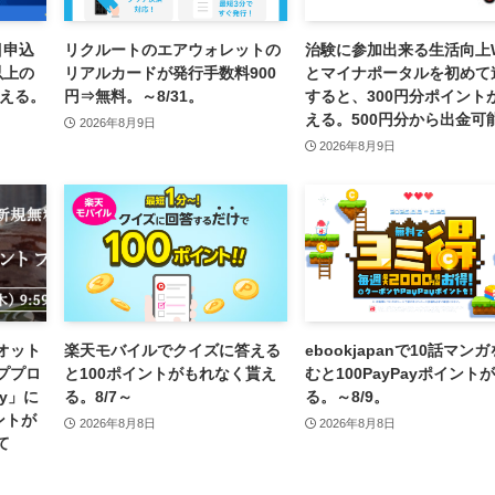
目申込
リクルートのエアウォレットの
治験に参加出来る生活向上
以上の
リアルカードが発行手数料900
とマイナポータルを初めて
貰える。
円⇒無料。～8/31。
すると、300円分ポイント
える。500円分から出金可
2026年8月9日
2026年8月9日
オット
楽天モバイルでクイズに答える
ebookjapanで10話マン
ププロ
と100ポイントがもれなく貰え
むと100PayPayポイント
oy」に
る。8/7～
る。～8/9。
ントが
2026年8月8日
2026年8月8日
て