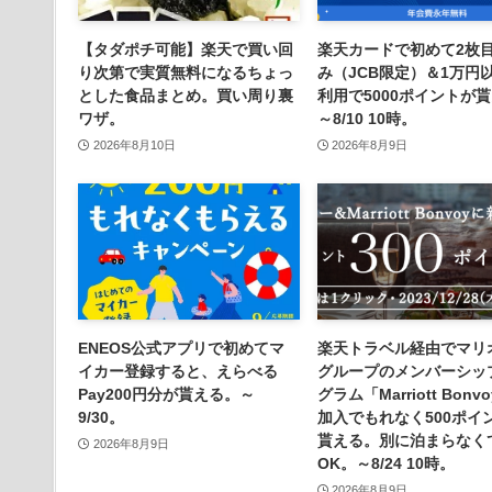
【タダポチ可能】楽天で買い回
楽天カードで初めて2枚
り次第で実質無料になるちょっ
み（JCB限定）＆1万円
とした食品まとめ。買い周り裏
利用で5000ポイントが
ワザ。
～8/10 10時。
2026年8月10日
2026年8月9日
ENEOS公式アプリで初めてマ
楽天トラベル経由でマリ
イカー登録すると、えらべる
グループのメンバーシッ
Pay200円分が貰える。～
グラム「Marriott Bonv
9/30。
加入でもれなく500ポイ
貰える。別に泊まらなく
2026年8月9日
OK。～8/24 10時。
2026年8月9日