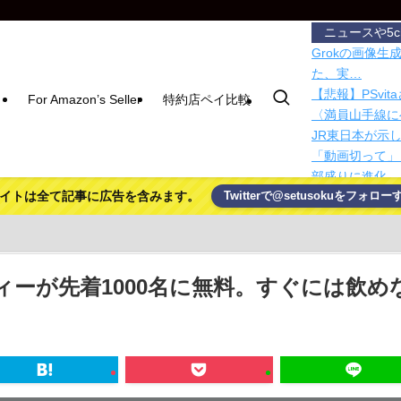
ニュースや5
Grokの画像生成
た、実…
【悲報】PSvi
For Amazon’s Seller
特約店ペイ比較
〈満員山手線に
JR東日本が示
「動画切って」「
部盛りに進化
イトは全て記事に広告を含みます。
Twitterで@setusokuをフォロー
AIにジムの予
約可能にしただ
【CN悲報】三
刺青の彫り師「
はない、挨拶も
ーが先着1000名に無料。すぐには飲め
2回線用意する
が提供開始
ネコ。―地球の
統合失調症って
ジ？