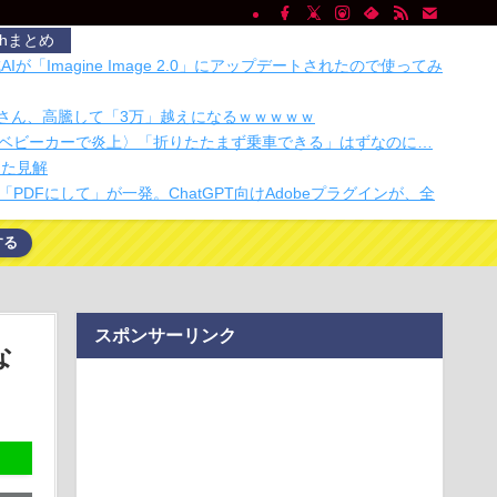
chまとめ
AIが「Imagine Image 2.0」にアップデートされたので使ってみ
taさん、高騰して「3万」越えになるｗｗｗｗｗ
ベビーカーで炎上〉「折りたたまず乗車できる」はずなのに…
した見解
PDFにして」が一発。ChatGPT向けAdobeプラグインが、全
する
約を頼んだら予約ソフトウェアをハッキングして数カ月先まで予
けでなく順番待…
峡ダム、全力放水開始ｗｗｗｗｗｗｗｗｗｗｗｗｗｗｗ
スミ入れてるのは全員バカです」 ドタキャン当たり前、カネ
スポンサーリンク
できない
な
必要なし！ 1台のスマホで2つの電話番号が持てるサービスをau
運動について―
何がどうヤバいの？「現実」と「妄想」の境界が崩れるってマ