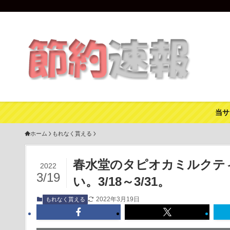
当サ
ホーム
もれなく貰える
春水堂のタピオカミルクティ
2022
3/19
い。3/18～3/31。
2022年3月19日
もれなく貰える