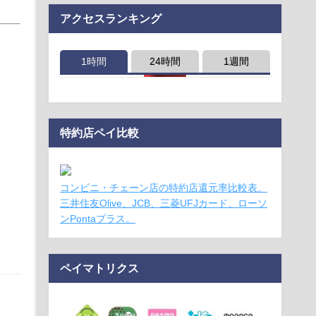
アクセスランキング
1時間
24時間
1週間
特約店ペイ比較
コンビニ・チェーン店の特約店還元率比較表。
三井住友Olive、JCB、三菱UFJカード、ローソ
ンPontaプラス。
ペイマトリクス