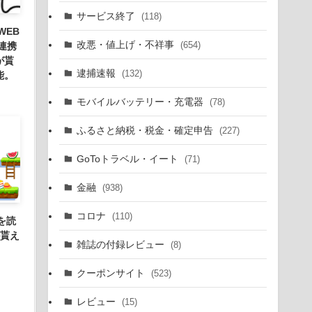
サービス終了
(118)
WEB
改悪・値上げ・不祥事
(654)
連携
が貰
逮捕速報
(132)
能。
モバイルバッテリー・充電器
(78)
ふるさと納税・税金・確定申告
(227)
GoToトラベル・イート
(71)
金融
(938)
コロナ
(110)
ガを読
が貰え
雑誌の付録レビュー
(8)
クーポンサイト
(523)
レビュー
(15)