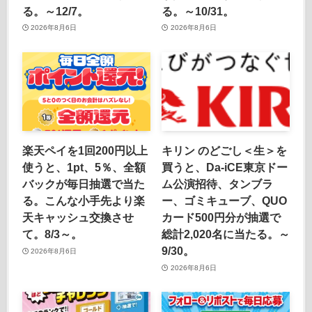
る。～12/7。
る。～10/31。
2026年8月6日
2026年8月6日
楽天ペイを1回200円以上
キリン のどごし＜生＞を
使うと、1pt、5％、全額
買うと、Da-iCE東京ドー
バックが毎日抽選で当た
ム公演招待、タンブラ
る。こんな小手先より楽
ー、ゴミキューブ、QUO
天キャッシュ交換させ
カード500円分が抽選で
て。8/3～。
総計2,020名に当たる。～
9/30。
2026年8月6日
2026年8月6日