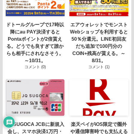
ドトールグループで17時以
エアウォレットでモンスト
降にau PAY決済すると
Webショップを利用すると
Pontaポイントが2倍貰え
50％分還元。LINE初回友
る。どうでも良すぎて誰か
だち追加で100円分の
らも相手にされなさそう。
COIN+残高が貰える。～
～10/31。
8/31。
コメント (0)
コメント (1)
JQ SUGOCA JCBに新規入
楽天ペイがiOS限定で圏外
会し、スマホ決済1万円・
や通信障害時でも支払える