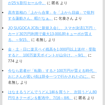
が25％割引セール中。
に
匿名
より
高市首相の「上から合掌」を「上から目線」で批判
する蓮舫さん。暇だなぁ。
に
乞食さん
より
JQ SUGOCA JCBに新規入会し、スマホ決済1万円・
カード30万円利用で最大13,000JRキューポが貰え
る。～9/15。
に
名無し
より
金・土・日に楽天ペイ残高を1,000円以上送付・受取
すると、100万楽天ポイントが山分け。～9/1。
に
774
より
今なら若者が「転勤」すると100万円が貰える時代。
おじさんが若い頃は辞令一つで行かされたのに。
に
名無し
より
はなまるうどんでうどん1杯を買うと、次回うどん80
円引きクーポンを配布中。7/16～8/6。
に
匿名
より