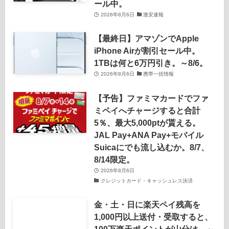
ール中。
2026年8月6日
激安速報
【最終日】アマゾンでApple
iPhone Airが割引セール中。
1TBは何と6万円引き。～8/6。
2026年8月6日
携帯一括情報
【予告】ファミマカードでファ
ミペイへチャージすると合計
5％、最大5,000ptが貰える。
JAL Pay+ANA Pay+モバイル
Suicaにでも流し込むか。8/7、
8/14限定。
2026年8月6日
クレジットカード・キャッシュレス決済
金・土・日に楽天ペイ残高を
1,000円以上送付・受取すると、
100万楽天ポイントが山分け。～