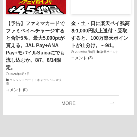
【予告】ファミマカードで
金・土・日に楽天ペイ残高
ファミペイへチャージする
を1,000円以上送付・受取
と合計5％、最大5,000ptが
すると、100万楽天ポイン
貰える。JAL Pay+ANA
トが山分け。～9/1。
Pay+モバイルSuicaにでも
2026年8月6日
楽天ポイント
コメント (3)
流し込むか。8/7、8/14限
定。
2026年8月6日
クレジットカード・キャッシュレス決
済
コメント (0)
MORE