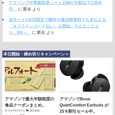
アマゾンで中華製防草シート10Mが半額以下の916
円。
に
匿名
より
楽天ペイがiOS限定で圏外や通信障害時でも支払える
「オフラインコード払い」を開始。そんなことよ
り。8/4～。
に
匿名
より
本日開始・締め切りキャンペーン＞
アマゾンで最大半額程度の
アマゾンでBose
食品クーポンまとめ。
QuietComfort Earbuds が
25％割引セール中。
2026年8月7日
激安速報