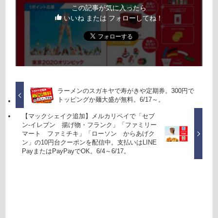
この記事が気に入ったら
いいね または フォローしてね！
ラーメンのスガキヤで寿がきや定期券。300円で
トッピングか麺大盛が無料。6/17～。
【マックシェイク追加】メルカリペイで「セブ
ン-イレブン 揚げ物・フランク」「ファミリー
マート ファミチキ」「ローソン からあげク
ン」の10円台クーポンを配信中。支払いはLINE
PayまたはPayPayでOK。6/4～6/17。