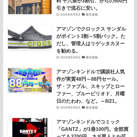
料 十六茶が3割引、からの500円
引きで流石に安い。
2026年8月9日
激安速報
アマゾンでクロックス サンダル
がポイント3割～5割バック。た
だし、管理人はリゲッタカヌー
を勧める。
2026年8月8日
激安速報
アマゾンキンドルで講談社人気
作が実質48円～88円セール。
ザ・ファブル、スキップとロー
ファー、ブルーピリオド、月曜
日のたわわ、など。～8/21。
2026年8月8日
激安速報
アマゾンキンドルでコミック
「GANTZ」が1冊100円。全部買
っても3700円。ネギ星人とか可