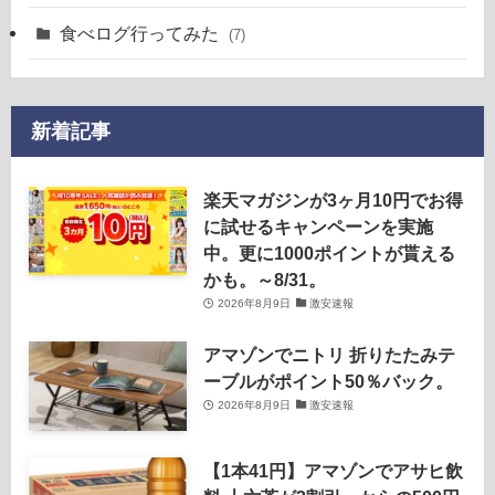
食べログ行ってみた
(7)
新着記事
楽天マガジンが3ヶ月10円でお得
に試せるキャンペーンを実施
中。更に1000ポイントが貰える
かも。～8/31。
2026年8月9日
激安速報
アマゾンでニトリ 折りたたみテ
ーブルがポイント50％バック。
2026年8月9日
激安速報
【1本41円】アマゾンでアサヒ飲