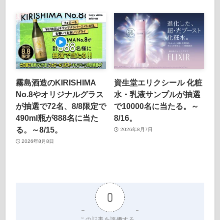
霧島酒造のKIRISHIMA
資生堂エリクシール 化粧
No.8やオリジナルグラス
水・乳液サンプルが抽選
が抽選で72名、8/8限定で
で10000名に当たる。～
490ml瓶が888名に当た
8/16。
る。～8/15。
2026年8月7日
2026年8月8日
0
この記事を評価する。