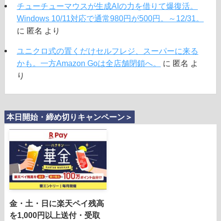
チューチューマウスが生成AIの力を借りて爆復活。
Windows 10/11対応で通常980円が500円。～12/31。
に
匿名
より
ユニクロ式の置くだけセルフレジ、スーパーに来る
かも。一方Amazon Goは全店舗閉鎖へ。
に
匿名
よ
り
本日開始・締め切りキャンペーン＞
金・土・日に楽天ペイ残高
を1,000円以上送付・受取