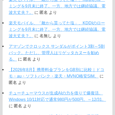
ミングを9月末に終了。一方、地方では継続協議。電
波大丈夫？。
に
匿名
より
楽天モバイル、「敵から貰ってた塩」、KDDIのロー
ミングを9月末に終了。一方、地方では継続協議。電
波大丈夫？。
に
名無し
より
アマゾンでクロックス サンダルがポイント3割～5割
バック。ただし、管理人はリゲッタカヌーを勧め
る。
に
匿名
より
【2026年8月】携帯料金プランをGB別に比較｜ドコ
モ・au・ソフトバンク・楽天・MVNO格安SIM。
に
匿名
より
チューチューマウスが生成AIの力を借りて爆復活。
Windows 10/11対応で通常980円が500円。～12/31。
に
匿名
より