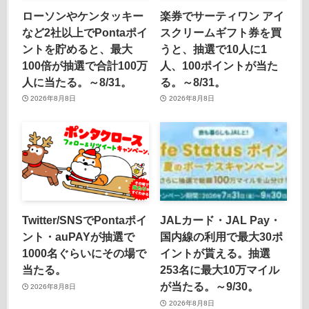
ローソンやケンタッキー
楽券でサーティワン アイ
など2社以上でPontaポイ
スクリームギフト券を買
ントを貯めると、最大
うと、抽選で10人に1
100倍が抽選で合計100万
人、100ポイントが当た
人に当たる。～8/31。
る。～8/31。
2026年8月8日
2026年8月8日
Twitter/SNSでPontaポイ
JALカード・JAL Pay・
ント・auPAYが抽選で
国内線の利用で最大30ポ
1000名ぐらいにその場で
イントが貰える。抽選
当たる。
253名に最大10万マイル
が当たる。～9/30。
2026年8月8日
2026年8月8日