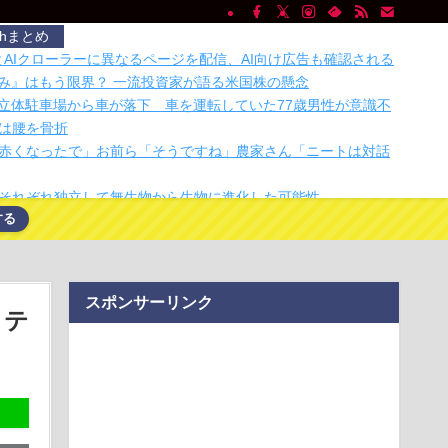
chまとめ
間とAIクローラーに異なるページを配信、AI向け広告も確認される
頼み』はもう限界？ 一流投資家が語る米国株の懸念
の立体駐車場から車が落下 車を運転していた77歳男性が意識不
は腰を骨折
赤くなったで」お前ら「そうですね」農家さん「ニートは対話
それぞれ独立して無生物から生物に進化した可能性
する
人と同じ生活者で、地域の担い手」…多文化共生実現への提
が政府に提出
プストアで大量注文→キャンセルを繰り返した32歳女を逮捕
、総額43億…
スポンサーリンク
「そうそう、これでいいんだよ」カセット救出ガジェット
クテ
ー、「頭上の荷物入れ」を有料に--ジェットスター・ジャパン運
ー、「頭上の荷物入れ」を有料に--ジェットスター・ジャパン運
トラックはサービスエリア利用有料化すればサボらず走るし流