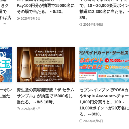
引きク
Pay100円分が抽選で15000名に
で、10～20,000楽天ポイ
選で
その場で当たる。～8/23。
抽選312,300名に当たる。
張れば店
8/6。
2026年8月6日
。～
2026年8月6日
クーポン
資生堂の美容濃密液「ザ セラム
セブン‐イレブンでPOSA
に当た
サンプル」が抽選で15000名に
やApple Accountへチャ
当たる。～8/5 18時。
1,000円分買うと、100～
10,000ポイントが20万名
2026年8月5日
る。～8/30。
2026年8月5日