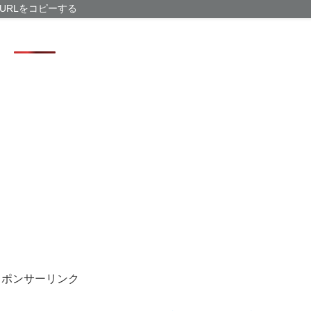
問題解決じゃね
URLをコピーする
【有能】政府「
問題解決じゃね
なぁ、永久機関
AI活用すれば
【画像】福岡、
スポンサーリンク