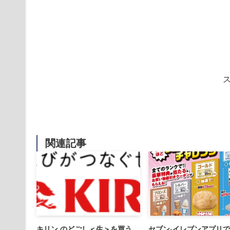
関連記事
キリン のどごし＜生＞を買う
セブン‐イレブンアプリ