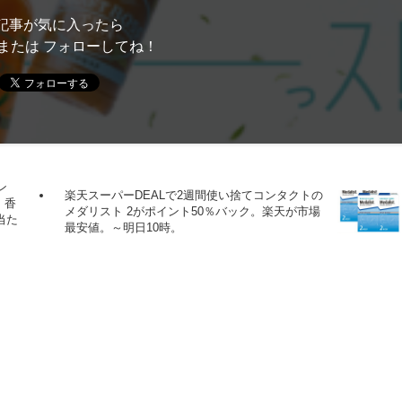
記事が気に入ったら
または フォローしてね！
ョン
楽天スーパーDEALで2週間使い捨てコンタクトの
、香
メダリスト 2がポイント50％バック。楽天が市場
当た
最安値。～明日10時。