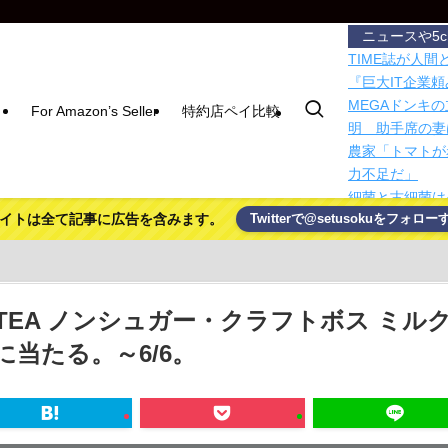
ニュースや5
TIME誌が人
『巨大IT企業
MEGAドンキ
For Amazon’s Seller
特約店ペイ比較
明 助手席の妻
農家「トマトが
力不足だ」
細菌と古細菌は
イトは全て記事に広告を含みます。
Twitterで@setusokuをフォロー
「外国人は日本
言、全国知事会
【衝撃】ジャン
238アカウント
9,405円の
EA ノンシュガー・クラフトボス ミル
豪ジェットスタ
に当たる。～6/6。
航便は対象外
豪ジェットスタ
航便は対象外
【有能】政府「