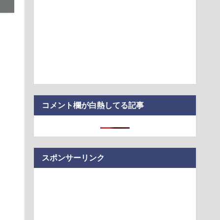
？」
トラックはサービスエリア利用有料化すればサボらず走るし流
？」
ってなんで絶対に作れないん？
するほど残業が増える現実
こんなのが普通に走ってるｗｗｗｗｗｗｗｗｗｗｗｗｗｗｗｗ
コメント欄が白熱してる記事
スポンサーリンク