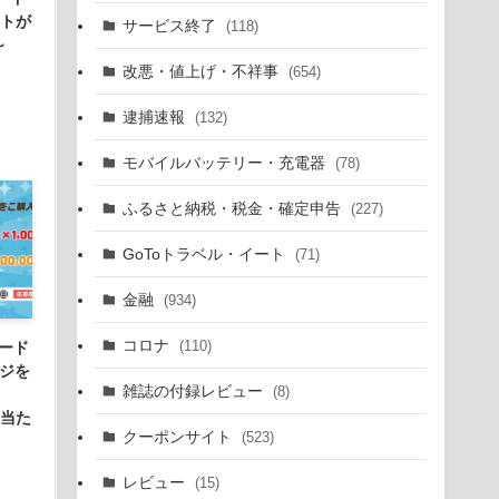
ントが
サービス終了
(118)
～
改悪・値上げ・不祥事
(654)
逮捕速報
(132)
モバイルバッテリー・充電器
(78)
ふるさと納税・税金・確定申告
(227)
GoToトラベル・イート
(71)
金融
(934)
コロナ
(110)
カード
ージを
雑誌の付録レビュー
(8)
に当た
クーポンサイト
(523)
レビュー
(15)