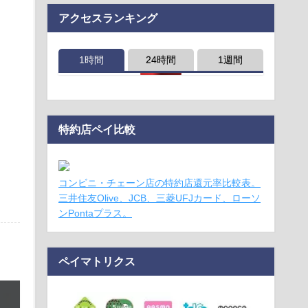
アクセスランキング
1時間
24時間
1週間
特約店ペイ比較
コンビニ・チェーン店の特約店還元率比較表。
三井住友Olive、JCB、三菱UFJカード、ローソ
ンPontaプラス。
ペイマトリクス