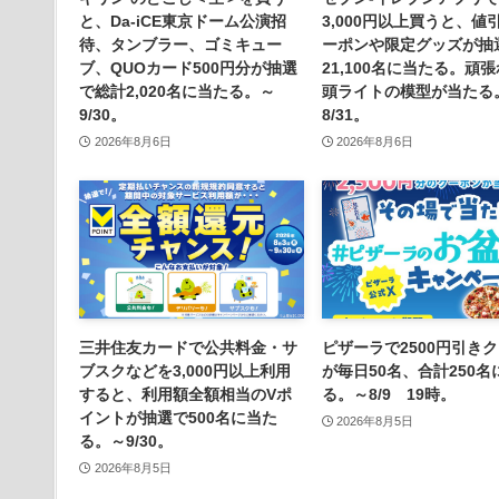
と、Da-iCE東京ドーム公演招
3,000円以上買うと、値
待、タンブラー、ゴミキュー
ーポンや限定グッズが抽
ブ、QUOカード500円分が抽選
21,100名に当たる。頑
で総計2,020名に当たる。～
頭ライトの模型が当たる
9/30。
8/31。
2026年8月6日
2026年8月6日
三井住友カードで公共料金・サ
ピザーラで2500円引き
ブスクなどを3,000円以上利用
が毎日50名、合計250名
すると、利用額全額相当のVポ
る。～8/9 19時。
イントが抽選で500名に当た
2026年8月5日
る。～9/30。
2026年8月5日