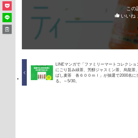
この
いいね 
LINEマンガで「ファミリーマートコレクシ
にごり旨み緑茶、芳醇ジャスミン茶、烏龍茶
ばし麦茶 各６００ｍｌ」が抽選で2000名に
る。～5/30。