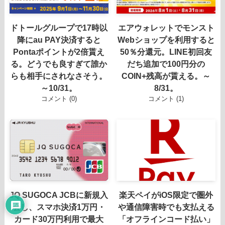
ドトールグループで17時以
エアウォレットでモンスト
降にau PAY決済すると
Webショップを利用すると
Pontaポイントが2倍貰え
50％分還元。LINE初回友
る。どうでも良すぎて誰か
だち追加で100円分の
らも相手にされなさそう。
COIN+残高が貰える。～
～10/31。
8/31。
コメント (0)
コメント (1)
JQ SUGOCA JCBに新規入
楽天ペイがiOS限定で圏外
会し、スマホ決済1万円・
や通信障害時でも支払える
カード30万円利用で最大
「オフラインコード払い」