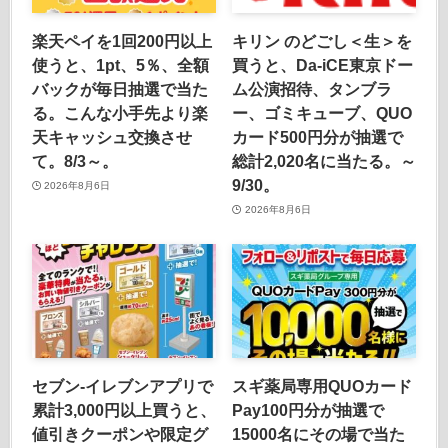
楽天ペイを1回200円以上
キリン のどごし＜生＞を
使うと、1pt、5％、全額
買うと、Da-iCE東京ドー
バックが毎日抽選で当た
ム公演招待、タンブラ
る。こんな小手先より楽
ー、ゴミキューブ、QUO
天キャッシュ交換させ
カード500円分が抽選で
て。8/3～。
総計2,020名に当たる。～
9/30。
2026年8月6日
2026年8月6日
セブン‐イレブンアプリで
スギ薬局専用QUOカード
累計3,000円以上買うと、
Pay100円分が抽選で
値引きクーポンや限定グ
15000名にその場で当た