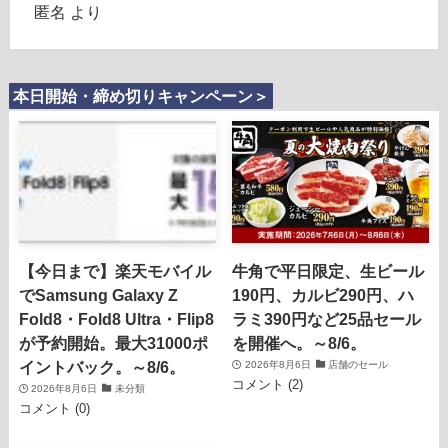
匿名
より
本日開始・締め切りキャンペーン＞
【今日まで】楽天モバイル
牛角で平日限定、生ビール
でSamsung Galaxy Z
190円、カルビ290円、ハ
Fold8・Fold8 Ultra・Flip8
ラミ390円など25品セール
が予約開始。最大31000ポ
を開催へ。～8/6。
イントバック。～8/6。
2026年8月6日
店舗のセール
コメント (2)
2026年8月6日
未分類
コメント (0)