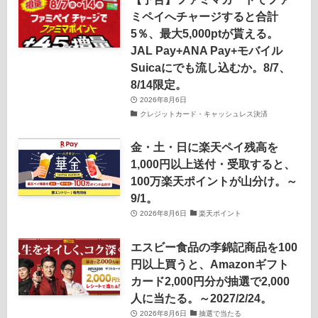
ミペイへチャージすると合計
5％、最大5,000ptが貰える。
JAL Pay+ANA Pay+モバイル
Suicaにでも流し込むか。8/7、
8/14限定。
2026年8月6日
クレジットカード・キャッシュレス決済
金・土・日に楽天ペイ残高を
1,000円以上送付・受取すると、
100万楽天ポイントが山分け。～
9/1。
2026年8月6日
楽天ポイント
エスビー食品の李錦記商品を100
円以上買うと、Amazonギフト
カード2,000円分が抽選で2,000
人に当たる。～2027/2/24。
2026年8月6日
抽選で当たる