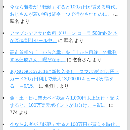
今なら若者が「転勤」すると100万円が貰える時代。
おじさんが若い頃は辞令一つで行かされたのに。
に
匿名
より
アマゾンでアサヒ飲料 グリーン コーラ 500ml×24本
が25％割引セール中。
に
匿名
より
高市首相の「上から合掌」を「上から目線」で批判
する蓮舫さん。暇だなぁ。
に
乞食さん
より
JQ SUGOCA JCBに新規入会し、スマホ決済1万円・
カード30万円利用で最大13,000JRキューポが貰え
る。～9/15。
に
名無し
より
金・土・日に楽天ペイ残高を1,000円以上送付・受取
すると、100万楽天ポイントが山分け。～9/1。
に
774
より
今なら若者が「転勤」すると100万円が貰える時代。