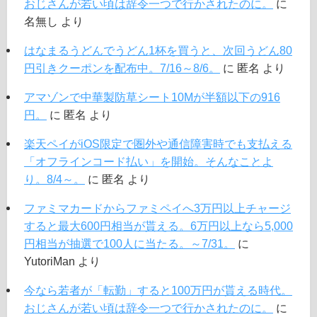
おじさんが若い頃は辞令一つで行かされたのに。
に
名無し
より
はなまるうどんでうどん1杯を買うと、次回うどん80
円引きクーポンを配布中。7/16～8/6。
に
匿名
より
アマゾンで中華製防草シート10Mが半額以下の916
円。
に
匿名
より
楽天ペイがiOS限定で圏外や通信障害時でも支払える
「オフラインコード払い」を開始。そんなことよ
り。8/4～。
に
匿名
より
ファミマカードからファミペイへ3万円以上チャージ
すると最大600円相当が貰える。6万円以上なら5,000
円相当が抽選で100人に当たる。～7/31。
に
YutoriMan
より
今なら若者が「転勤」すると100万円が貰える時代。
おじさんが若い頃は辞令一つで行かされたのに。
に