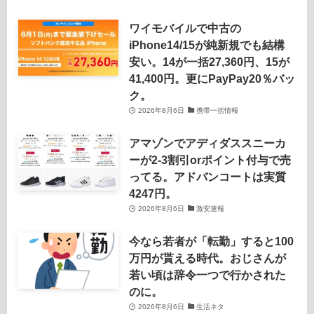
ワイモバイルで中古の
iPhone14/15が純新規でも結構
安い。14が一括27,360円、15が
41,400円。更にPayPay20％バッ
ク。
2026年8月6日
携帯一括情報
アマゾンでアディダススニーカ
ーが2-3割引orポイント付与で売
ってる。アドバンコートは実質
4247円。
2026年8月6日
激安速報
今なら若者が「転勤」すると100
万円が貰える時代。おじさんが
若い頃は辞令一つで行かされた
のに。
2026年8月6日
生活ネタ