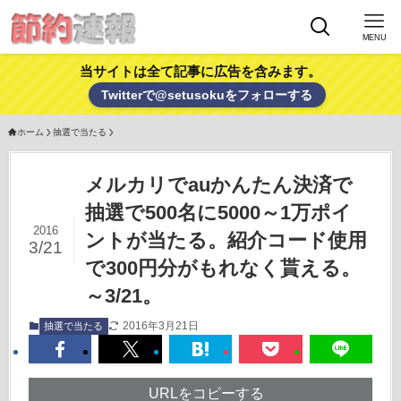
MENU
当サイトは全て記事に広告を含みます。
Twitterで@setusokuをフォローする
ホーム
抽選で当たる
メルカリでauかんたん決済で
抽選で500名に5000～1万ポイ
2016
ントが当たる。紹介コード使用
3/21
で300円分がもれなく貰える。
～3/21。
2016年3月21日
抽選で当たる
URLをコピーする