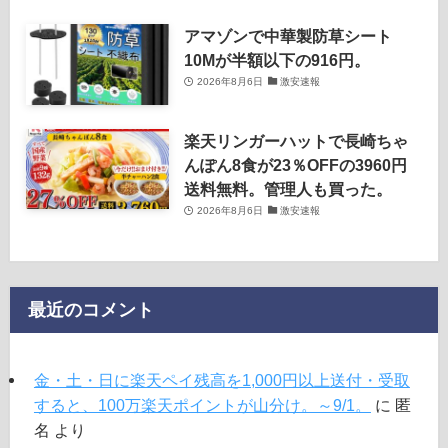
アマゾンで中華製防草シート
10Mが半額以下の916円。
2026年8月6日
激安速報
楽天リンガーハットで長崎ちゃ
んぽん8食が23％OFFの3960円
送料無料。管理人も買った。
2026年8月6日
激安速報
最近のコメント
金・土・日に楽天ペイ残高を1,000円以上送付・受取
すると、100万楽天ポイントが山分け。～9/1。
に
匿
名
より