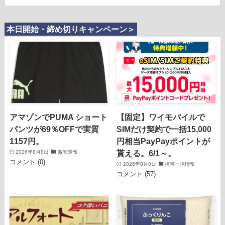
本日開始・締め切りキャンペーン＞
アマゾンでPUMA ショート
【固定】ワイモバイルで
パンツが69％OFFで実質
SIMだけ契約で一括15,000
1157円。
円相当PayPayポイントが
貰える。6/1～。
2026年8月8日
激安速報
コメント (0)
2026年8月8日
携帯一括情報
コメント (57)