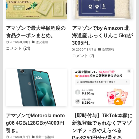
アマゾンで最大半額程度の
アマゾンでby Amazon 北
食品クーポンまとめ。
海道産 ふっくりんこ 5kgが
3005円。
2026年8月8日
激安速報
コメント (24)
2026年8月7日
激安速報
コメント (2)
アマゾンでMotorola moto
【即時付与】TikTok本家に
g06 4GB/128GBが4000円
新規登録でもれなくアマゾ
引き。
ンギフト券やえらべる
Pay8250円分が貰える。
2026年8月7日
携帯一括情報