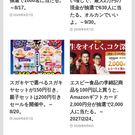
抽選で1000名に当たる。
い増しで、最大2万円の
～8/17。
現金が抽選で630人に当
たる。オルカンでいい
2026年8月7日
よ。～9/30。
2026年8月7日
スガキヤで選べるスガキ
エスビー食品の李錦記商
ヤセットが150円引き、
品を100円以上買うと、
親子セットは200円引き
Amazonギフトカード
セールを開催中。～
2,000円分が抽選で2,000
8/20。
人に当たる。～
2027/2/24。
2026年8月7日
2026年8月6日