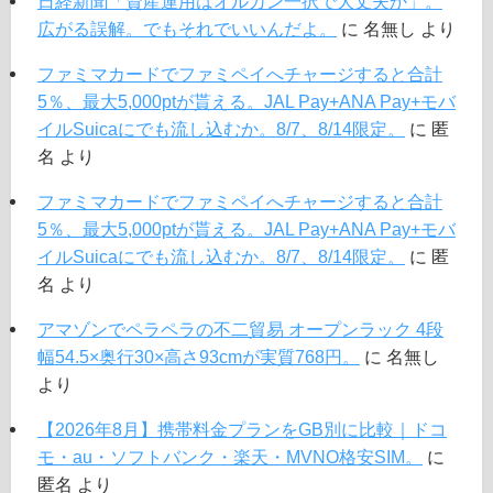
日経新聞「資産運用はオルカン一択で大丈夫か」。
広がる誤解。でもそれでいいんだよ。
に
名無し
より
ファミマカードでファミペイへチャージすると合計
5％、最大5,000ptが貰える。JAL Pay+ANA Pay+モバ
イルSuicaにでも流し込むか。8/7、8/14限定。
に
匿
名
より
ファミマカードでファミペイへチャージすると合計
5％、最大5,000ptが貰える。JAL Pay+ANA Pay+モバ
イルSuicaにでも流し込むか。8/7、8/14限定。
に
匿
名
より
アマゾンでペラペラの不二貿易 オープンラック 4段
幅54.5×奥行30×高さ93cmが実質768円。
に
名無し
より
【2026年8月】携帯料金プランをGB別に比較｜ドコ
モ・au・ソフトバンク・楽天・MVNO格安SIM。
に
匿名
より