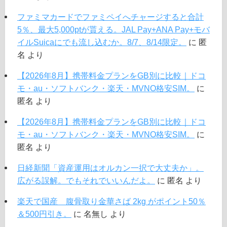
ファミマカードでファミペイへチャージすると合計
5％、最大5,000ptが貰える。JAL Pay+ANA Pay+モバ
イルSuicaにでも流し込むか。8/7、8/14限定。
に
匿
名
より
【2026年8月】携帯料金プランをGB別に比較｜ドコ
モ・au・ソフトバンク・楽天・MVNO格安SIM。
に
匿名
より
【2026年8月】携帯料金プランをGB別に比較｜ドコ
モ・au・ソフトバンク・楽天・MVNO格安SIM。
に
匿名
より
日経新聞「資産運用はオルカン一択で大丈夫か」。
広がる誤解。でもそれでいいんだよ。
に
匿名
より
楽天で国産 腹骨取り金華さば 2kg がポイント50％
＆500円引き。
に
名無し
より