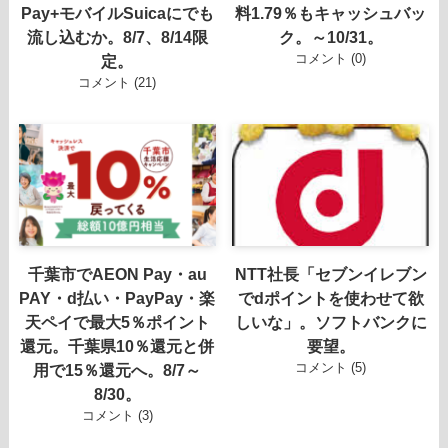
Pay+モバイルSuicaにでも
料1.79％もキャッシュバッ
流し込むか。8/7、8/14限
ク。～10/31。
コメント (0)
定。
コメント (21)
千葉市でAEON Pay・au
NTT社長「セブンイレブン
PAY・d払い・PayPay・楽
でdポイントを使わせて欲
天ペイで最大5％ポイント
しいな」。ソフトバンクに
還元。千葉県10％還元と併
要望。
コメント (5)
用で15％還元へ。8/7～
8/30。
コメント (3)