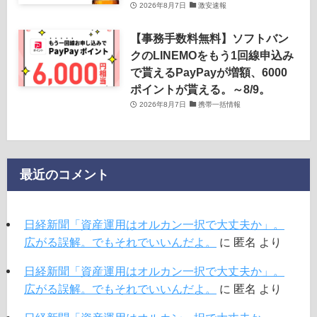
2026年8月7日
激安速報
【事務手数料無料】ソフトバン
クのLINEMOをもう1回線申込み
で貰えるPayPayが増額、6000
ポイントが貰える。～8/9。
2026年8月7日
携帯一括情報
最近のコメント
日経新聞「資産運用はオルカン一択で大丈夫か」。
広がる誤解。でもそれでいいんだよ。
に
匿名
より
日経新聞「資産運用はオルカン一択で大丈夫か」。
広がる誤解。でもそれでいいんだよ。
に
匿名
より