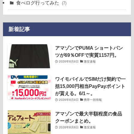
食べログ行ってみた
(7)
新着記事
アマゾンでPUMA ショートパン
ツが69％OFFで実質1157円。
2026年8月8日
激安速報
ワイモバイルでSIMだけ契約で一
括15,000円相当PayPayポイント
が貰える。6/1～。
2026年8月8日
携帯一括情報
アマゾンで最大半額程度の食品
クーポンまとめ。
2026年8月8日
激安速報