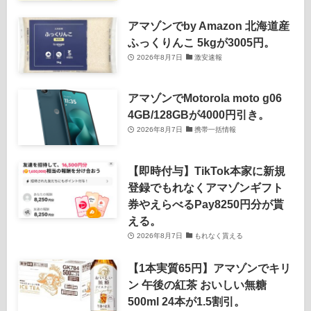
アマゾンでby Amazon 北海道産
ふっくりんこ 5kgが3005円。
2026年8月7日
激安速報
アマゾンでMotorola moto g06
4GB/128GBが4000円引き。
2026年8月7日
携帯一括情報
【即時付与】TikTok本家に新規
登録でもれなくアマゾンギフト
券やえらべるPay8250円分が貰
える。
2026年8月7日
もれなく貰える
【1本実質65円】アマゾンでキリ
ン 午後の紅茶 おいしい無糖
500ml 24本が1.5割引。