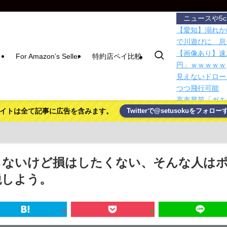
ニュースや5
【愛知】溺れか
で川遊びに 息
【画像あり】速
For Amazon’s Seller
特約店ペイ比較
円」ｗｗｗｗｗ
見えないドロー
つつ飛行可能
高市早苗「ガキ
イトは全て記事に広告を含みます。
Twitterで@setusokuをフォロー
焼き鳥屋さんで
ビニールハウス
日本韓国台湾「
でも止められな
【画像あり】昨
らないけど損はしたくない、そんな人は
チラｗｗｗｗｗ
税しよう。
実際のところ、
無料で画像・動
のローカルPC
毎日稼働中のエ