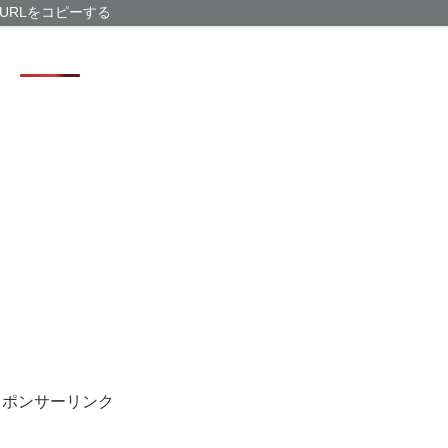
シカさん 凄ま
URLをコピーする
む
【トー横キッズ
具体的に何もし
【悲報】折りた
シカ「全部喰っ
スポンサーリンク