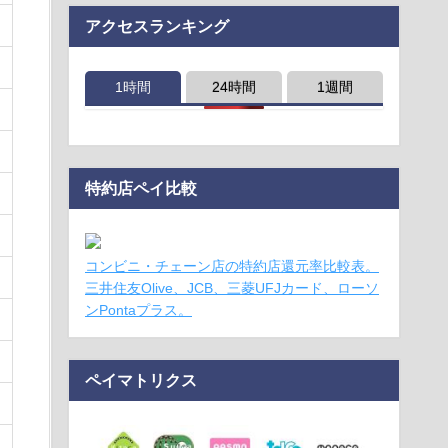
アクセスランキング
1時間
24時間
1週間
特約店ペイ比較
コンビニ・チェーン店の特約店還元率比較表。
三井住友Olive、JCB、三菱UFJカード、ローソ
ンPontaプラス。
ペイマトリクス