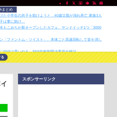
chまとめ
けた小学生の息子を助けようと…40歳父親が溺れ死亡 家族3人
子は妻に助け…
水もこみちが新オープンしたカフェ、サンドイッチ1つ「3000
ン「ファントム・ツイスト」、本体ごと高速回転して姿を消し
にSNSは早いやろ」SNS年齢制限法案提出検討
する
鳥刺しを食べた結果・・・
からシャインマスカット約200房を盗んだ無職の男逮捕 岡山
少子化です」←わかる 中国北朝鮮「少子化です」←強権国家
いのかよ
スポンサーリンク
日の銀だこ、「88人しか買えない88円」に大行列をなす都民コ
ポイ
電池で動くって便利。充電に頼らない乾電池アイテム
画・音声・データ・ドキュメントなどあらゆるファイルを自分
内で変換できるオ…
アコン。貼るだけのフィルターを1年使った結果⋯