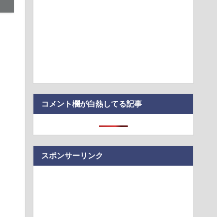
じい食欲でひまわり畑を全滅させ福島県の祭りを中止に追い込
】家庭環境や毒親とのトラブルに悩む若者「大人に相談しても
てくれない」EX…
たみスマホ買ったのに届かない(´；ω；｀)
た」 祭り中止
コメント欄が白熱してる記事
スポンサーリンク