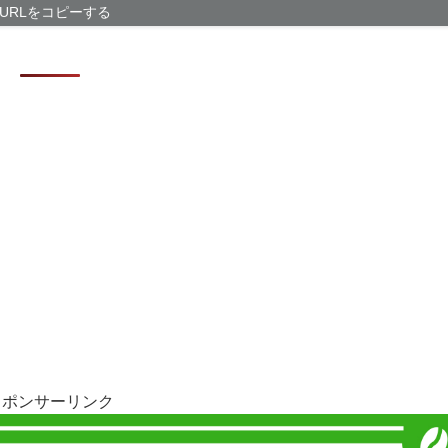
になる可能性
URLをコピーする
「かなりイケて
【悲報】「果糖
KDDI社長、
スポンサーリンク