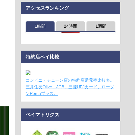
アクセスランキング
1時間
24時間
1週間
特約店ペイ比較
コンビニ・チェーン店の特約店還元率比較表。
三井住友Olive、JCB、三菱UFJカード、ローソ
ンPontaプラス。
ペイマトリクス