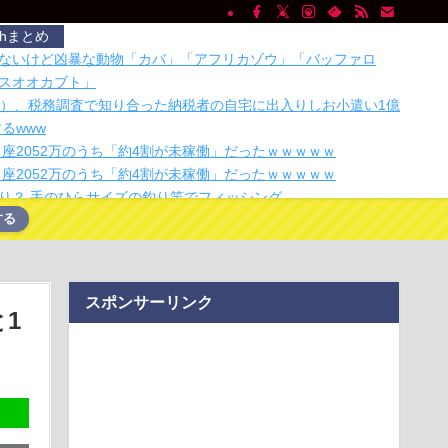
chまとめ
ないけど凶暴な動物「カバ」「アフリカゾウ」「バッファロ
スオオカブト」
5）、税務調査で知り合った納税者の自宅に出入りしお小遣い1億
するwww
口座2052万のうち「約4割が未稼働」だったｗｗｗｗｗ
口座2052万のうち「約4割が未稼働」だったｗｗｗｗｗ
り？ 手のひらサイズの釣り竿でフィッシング
する
業 過去最多ペースで倒産へ
日本をダメにした総理大臣」←結局誰だと思う？
ILE・黒木啓司、妻・宮崎麗果被告へのDV事案で逮捕されてい
打撲、頭部裂…
スポンサーリンク
ステージモニター。ソニー「IER-M500」は普段使いにも良い？
1
くれる電卓アプリ「電卓 - Desktop Mate Widgets」を使っ
人の旅行離れが深刻！観光ってこんなに社会的価値があるの
らは旅行いかないの…
した高解像度画像が捉えた「渦巻き模様」が太陽の謎を解く鍵