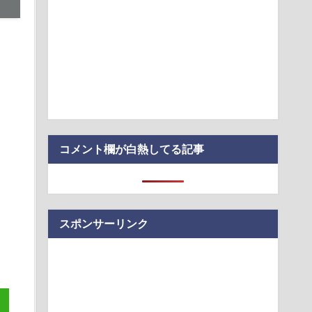
る」KDDI社長が推すAI auショップ全店の業務負荷を大幅低減
」が「がん転移」を促すと判明
楽天ローミング終了でau回線の品質向上も示唆
コメント欄が白熱してる記事
スポンサーリンク