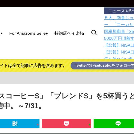
ニュースや5
５大、肉食じゃ
ー」「コーカサ
国税局職員（2
For Amazon’s Seller
特約店ペイ比較
5000万円頂戴
【悲報】NISA
【悲報】NISA
竿を使わない釣
イトは全て記事に広告を含みます。
Twitterで@setusokuをフォロー
賃上げしない企
【徹底議論】「
【芸能】元EX
た 宮崎は全身
2万円で始める
コーヒーS」「ブレンドS」を5杯買うと
初音ミクが計算して
。～7/31。
てみた…
日経新聞「日本
に、なんでお前
太陽表面を撮影