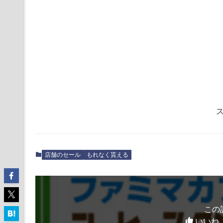
店舗のセール
もれなく貰える
この
いいね 