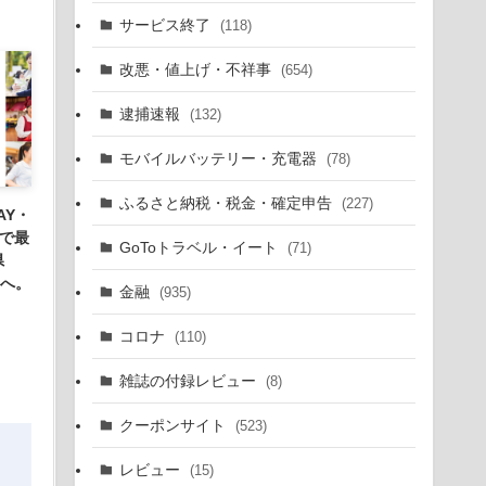
サービス終了
(118)
改悪・値上げ・不祥事
(654)
逮捕速報
(132)
モバイルバッテリー・充電器
(78)
ふるさと納税・税金・確定申告
(227)
AY・
イで最
GoToトラベル・イート
(71)
県
元へ。
金融
(935)
コロナ
(110)
雑誌の付録レビュー
(8)
クーポンサイト
(523)
レビュー
(15)