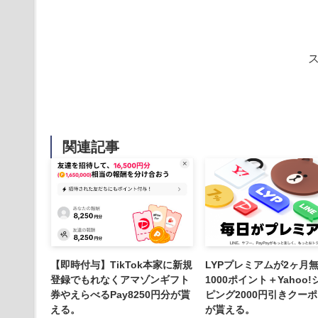
関連記事
【即時付与】TikTok本家に新規
LYPプレミアムが2ヶ月
登録でもれなくアマゾンギフト
1000ポイント＋Yahoo
券やえらべるPay8250円分が貰
ピング2000円引きクーポ
える。
が貰える。