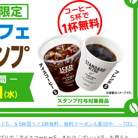
S」を5杯買うと1杯無料。無料クーポンも配信中。～7/31。
アプリで「アイスコーヒーS」または「ブレンドS」を買うと