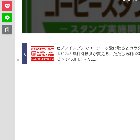
セブンイレブンでユニクロを受け取るとカラ
ルピスの無料引換券が貰える。ただし送料500
以下で450円。～7/11。