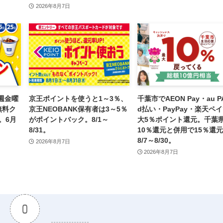
2026年8月7日
週金曜
京王ポイントを使うと1～3％、
千葉市でAEON Pay・au P
無料ク
京王NEOBANK保有者は3～5％
d払い・PayPay・楽天ペ
。6月
がポイントバック。8/1～
大5％ポイント還元。千葉
8/31。
10％還元と併用で15％還
8/7～8/30。
2026年8月7日
2026年8月7日
0